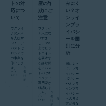
トの対
産の詐
みにく
応につ
欺にご
い？オ
いて
注意
ンライ
ンプラ
ウクライ
ウクライ
イバシ
ナの人々
ナ人にな
ーを国
を支援す
りすま
べく、ア
し、SNS
別に分
バストは
上でビッ
析
ロシアで
トコイン
の事業を
を要求す
停止しま
る詐欺師
国によっ
所
す。
をアバス
て、プラ
要
14 3
トのセキ
分
イバシー
2022
時
ュリティ
ポリシー
間
専門家が
やオンラ
確認しま
インプラ
所
した。
イバシー
要
1 3
分
への考え
2022
時
方が異な
間