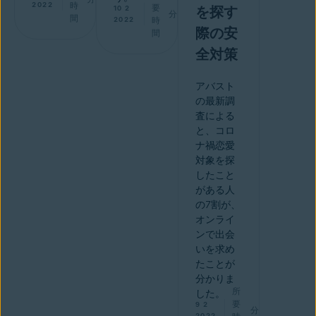
2022
時
要
10 2
を探す
分
間
2022
時
際の安
間
全対策
アバスト
の最新調
査による
と、コロ
ナ禍恋愛
対象を探
したこと
がある人
の7割が、
オンライ
ンで出会
いを求め
たことが
分かりま
所
した。
要
9 2
分
2022