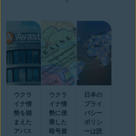
間
ウクラ
ウクラ
日本の
イナ情
イナ情
プライ
勢を踏
勢に便
バシー
まえた
乗した
ポリシ
アバス
暗号資
ーは読