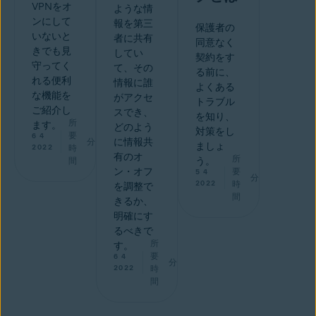
VPNをオ
ような情
ンにして
報を第三
保護者の
いないと
者に共有
同意なく
きでも見
してい
契約をす
守ってく
て、その
る前に、
れる便利
情報に誰
よくある
な機能を
がアクセ
トラブル
ご紹介し
スでき、
を知り、
所
ます。
どのよう
対策をし
要
6 4
分
に情報共
ましょ
2022
時
有のオ
所
間
う。
ン・オフ
要
5 4
分
2022
時
を調整で
間
きるか、
明確にす
るべきで
所
す。
要
6 4
分
2022
時
間