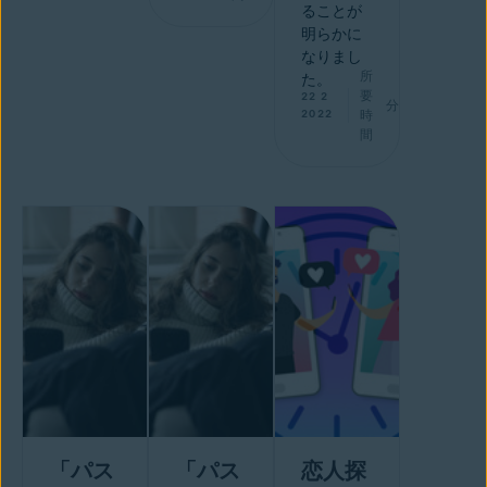
ることが
明らかに
なりまし
所
た。
要
22 2
分
2022
時
間
「パス
「パス
恋人探