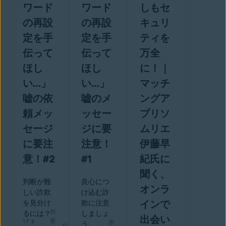
ワード
ワード
しもセ
の再設
の再設
キュリ
定を手
定を手
ティを
伝って
伝って
万全
ほし
ほし
に！｜
い…」
い…」
マッチ
嘘の依
嘘のメ
ングア
頼メッ
ッセー
プリソ
セージ
ジに要
ムリエ
に要注
注意！
伊藤早
意！#2
#1
紀氏に
聞く、
判断が難
良心につ
オンラ
しい詐欺
け込む詐
インで
を見分け
欺に注意
所
るには？
しましょ
出会い
要
17 2
所
う。
分