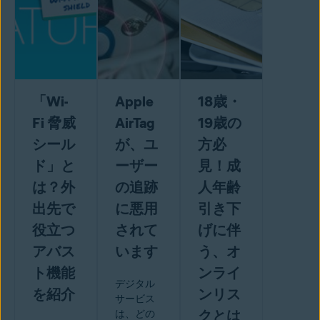
「Wi-
Apple
18歳・
Fi 脅威
AirTag
19歳の
シール
が、ユ
方必
ド」と
ーザー
見！成
は？外
の追跡
人年齢
出先で
に悪用
引き下
役立つ
されて
げに伴
アバス
います
う、オ
ト機能
ンライ
デジタル
を紹介
ンリス
サービス
クとは
は、どの