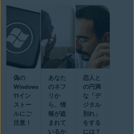
偽の
あなた
恋人と
Windows
のネフ
の円満
11イン
リか
な「デ
ストー
ら、情
ジタル
ルにご
報が盗
別れ」
注意！
まれて
をする
いるか
には？