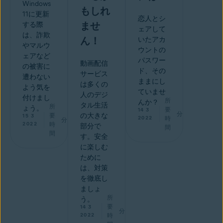
Windows
もしれ
11に更新
恋人とシ
ませ
する際
ェアして
は、詐欺
ん！
いたアカ
やマルウ
ウントの
ェアなど
パスワー
動画配信
の被害に
ド、その
サービス
遭わない
ままにし
は多くの
よう気を
ていませ
人のデジ
付けまし
所
んか？
タル生活
所
ょう。
要
14 3
分
要
の大きな
15 3
2022
時
分
2022
時
部分で
間
間
す。安全
に楽しむ
ために
は、対策
を徹底し
ましょ
所
う。
要
14 3
分
2022
時