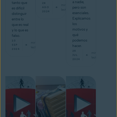
a nadie,
tanto que
28
min de
pero son
AGO
es difícil
lectura
2024
esenciales.
distinguir
Explicamos
entre lo
los
que es real
motivos y
y lo que es
qué
falso.
podemos
23
min de
SEP
hacer.
lectura
2024
26
min de
JUL
lectura
2024