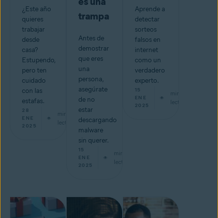
es una
¿Este año
Aprende a
trampa
quieres
detectar
trabajar
sorteos
Antes de
desde
falsos en
demostrar
casa?
internet
que eres
Estupendo,
como un
una
pero ten
verdadero
persona,
cuidado
experto.
asegúrate
con las
15
min de
ENE
de no
estafas.
lectura
2025
estar
28
min de
ENE
descargando
lectura
2025
malware
sin querer.
15
min de
ENE
lectura
2025