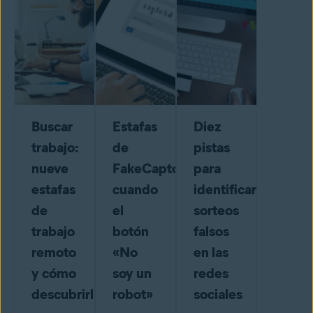
Buscar
Estafas
Diez
trabajo:
de
pistas
nueve
FakeCaptcha:
para
estafas
cuando
identificar
de
el
sorteos
trabajo
botón
falsos
remoto
«No
en las
y cómo
soy un
redes
descubrirlas
robot»
sociales