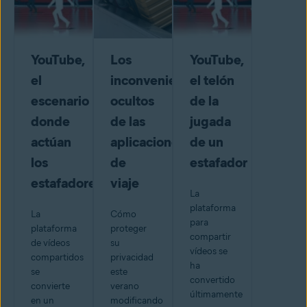
YouTube,
Los
YouTube,
el
inconvenientes
el telón
escenario
ocultos
de la
donde
de las
jugada
actúan
aplicaciones
de un
los
de
estafador
estafadores
viaje
La
plataforma
La
Cómo
para
plataforma
proteger
compartir
de vídeos
su
vídeos se
compartidos
privacidad
ha
se
este
convertido
convierte
verano
últimamente
en un
modificando