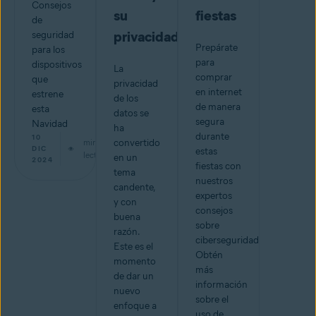
Consejos
su
fiestas
de
privacidad.
seguridad
Prepárate
para los
para
dispositivos
La
comprar
que
privacidad
en internet
estrene
de los
de manera
esta
datos se
segura
Navidad
ha
durante
10
min de
convertido
DIC
estas
lectura
en un
2024
fiestas con
tema
nuestros
candente,
expertos
y con
consejos
buena
sobre
razón.
ciberseguridad.
Este es el
Obtén
momento
más
de dar un
información
nuevo
sobre el
enfoque a
uso de