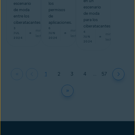
en un
escenario
los
escenario
de moda
permisos
de moda
entre los
de
para los
ciberatacantes.
aplicaciones.
ciberatacantes.
3
6
min de
min de
4
JUL
JUN
min de
lectura
lectura
JUN
2024
2024
lectura
2024
1
2
3
4
...
57