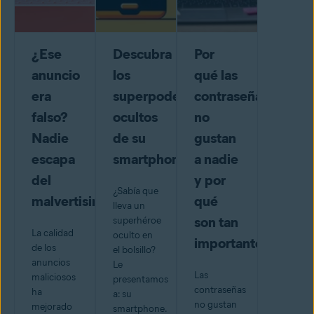
¿Ese
Descubra
Por
anuncio
los
qué las
era
superpoderes
contraseñas
falso?
ocultos
no
Nadie
de su
gustan
escapa
smartphone
a nadie
del
y por
¿Sabía que
malvertising
qué
lleva un
son tan
superhéroe
La calidad
oculto en
importantes
de los
el bolsillo?
anuncios
Le
Las
maliciosos
presentamos
contraseñas
ha
a: su
no gustan
mejorado
smartphone.