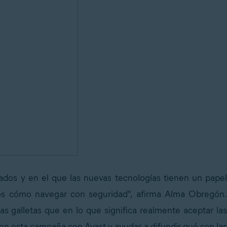
os y en el que las nuevas tecnologías tienen un papel
mos cómo navegar con seguridad", afirma Alma Obregón.
 galletas que en lo que significa realmente aceptar las
r en esta campaña con Avast y ayudar a difundir qué son las