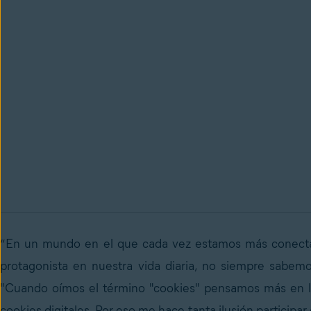
“En un mundo en el que cada vez estamos más conectad
protagonista en nuestra vida diaria, no siempre sabe
"Cuando oímos el término "cookies" pensamos más en las
cookies digitales. Por eso me hace tanta ilusión participa