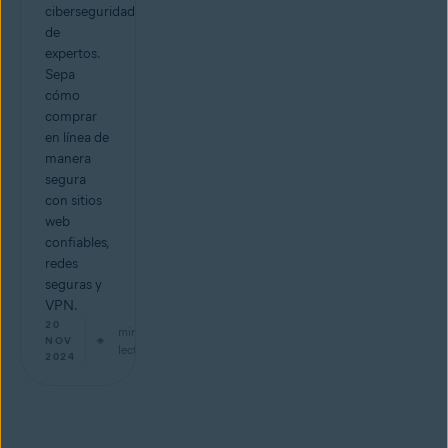
ciberseguridad
de
expertos.
Sepa
cómo
comprar
en línea de
manera
segura
con sitios
web
confiables,
redes
seguras y
VPN.
20
min de
NOV
lectura
2024