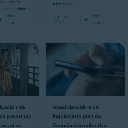
incentes en
electrónicos.
bien a sus clientes.
min de
min de
14 FEB
2024
lectura
lectura
ficación de
Avast descubre un
ad para unas
inquietante plan de
ranquilas
financiación colectiva