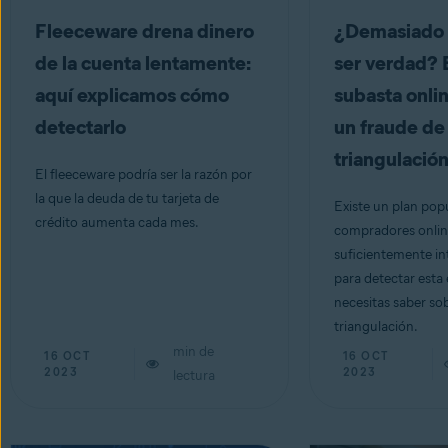
Fleeceware drena dinero
¿Demasiado 
de la cuenta lentamente:
ser verdad? 
aquí explicamos cómo
subasta onlin
detectarlo
un fraude de
triangulació
El fleeceware podría ser la razón por
la que la deuda de tu tarjeta de
Existe un plan popu
crédito aumenta cada mes.
compradores online
suficientemente in
para detectar esta 
necesitas saber sob
triangulación.
min de
16 OCT
16 OCT
2023
2023
lectura