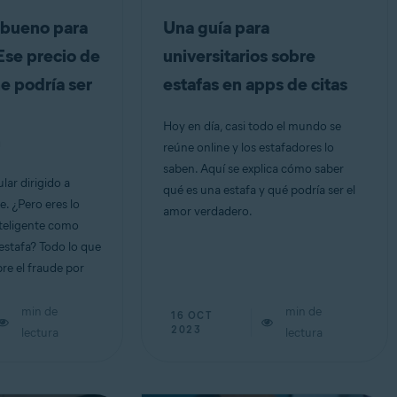
bueno para
Una guía para
Ese precio de
universitarios sobre
e podría ser
estafas en apps de citas
Hoy en día, casi todo el mundo se
n
reúne online y los estafadores lo
saben. Aquí se explica cómo saber
lar dirigido a
qué es una estafa y qué podría ser el
. ¿Pero eres lo
amor verdadero.
teligente como
estafa? Todo lo que
re el fraude por
min de
min de
16 OCT
2023
lectura
lectura