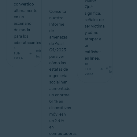
viene?
convertido
Qué
últimamente
Consulta
significa,
en un
nuestro
señales de
escenario
Informe
ser víctima
de moda
de
y cómo
para los
amenazas
atrapar a
ciberatacantes.
de Avast
un
4
Q1/2023
min de
catfisher
JUN
lectura
para ver
en línea.
2024
cómo las
10
min de
estafas de
5
FEB
lectura
2023
ingeniería
social han
aumentado
un enorme
61 % en
dispositivos
móviles y
un 23 %
en
computadoras