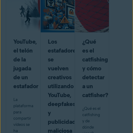
YouTube,
Los
¿Qué
el telón
estafadores
es el
de la
se
catfishing
jugada
vuelven
y cómo
de un
creativos
detectar
estafador
utilizando
a un
YouTube,
catfisher?
La
deepfakes
plataforma
¿Qué es el
y
para
catfishing
compartir
publicidad
y de
vídeos se
dónde
maliciosa
ha