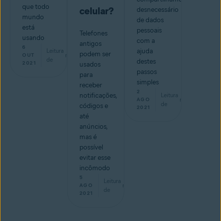
que todo
celular?
desnecessário
mundo
de dados
está
pessoais
Telefones
usando
com a
antigos
6
Leitura
ajuda
podem ser
min
OUT
de
destes
2021
usados
passos
para
simples
receber
2
notificações,
Leitura
min
AGO
de
códigos e
2021
até
anúncios,
mas é
possível
evitar esse
incômodo
5
Leitura
min
AGO
de
2021