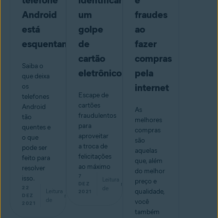
telefone
identificar
e
Android
um
fraudes
está
golpe
ao
esquentando?
de
fazer
cartão
compras
Saiba o
eletrônico
pela
que deixa
internet
os
Escape de
telefones
cartões
Android
As
fraudulentos
tão
melhores
para
quentes e
compras
aproveitar
o que
são
a troca de
pode ser
aquelas
felicitações
feito para
que, além
ao máximo
resolver
do melhor
7
isso.
Leitura
preço e
min
DEZ
22
de
Leitura
qualidade,
2021
min
DEZ
de
você
2021
também