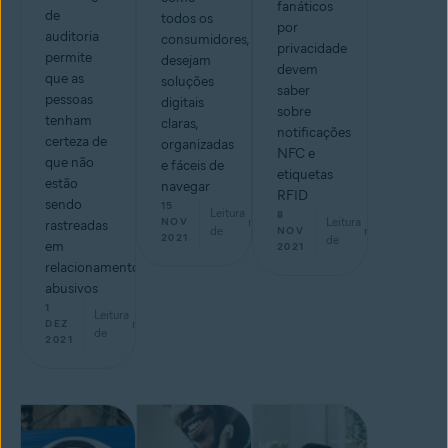
fanáticos
de
todos os
por
auditoria
consumidores,
privacidade
permite
desejam
devem
que as
soluções
saber
pessoas
digitais
sobre
tenham
claras,
notificações
certeza de
organizadas
NFC e
que não
e fáceis de
etiquetas
estão
navegar
RFID
sendo
15
Leitura
8
min
Leitura
NOV
rastreadas
de
min
NOV
2021
de
em
2021
relacionamentos
abusivos
1
Leitura
min
DEZ
de
2021