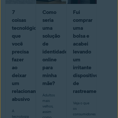
7
Como
Fui
coisas
seria
comprar
tecnológicas
uma
uma
que
solução
bolsa e
você
de
acabei
precisa
identidade
levando
fazer
online
um
ao
para
irritante
deixar
minha
dispositivo
um
mãe?
de
relacionamento
rastreamento
Adultos
abusivo
mais
Veja o que
velhos,
os
A
assim
consumidores
tecnologia
como