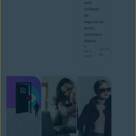
está
rodeado
de
segurança
antes,
durante e
depois.
6
Leitura
min
DEZ
de
2021