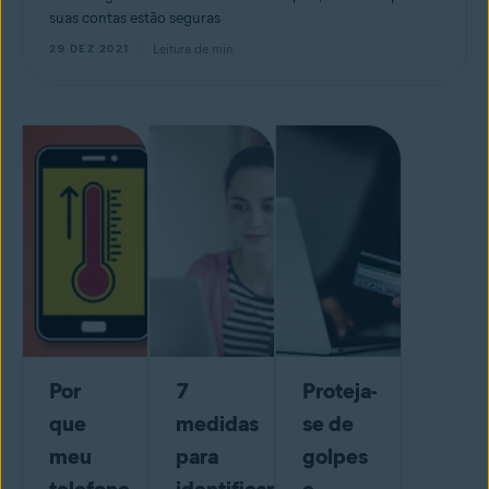
suas contas estão seguras
Leitura de
min
29 DEZ 2021
Por
7
Proteja-
que
medidas
se de
meu
para
golpes