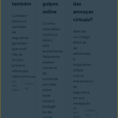
também
golpes
das
online
ameaças
Cuidados
virtuais?
básicos e
O crime
camadas
cibernético
Além de
de
contra os
um código
segurança
idosos
difícil de
garantem
está
ser
que você
aumentando.
adivinhado,
não se
Felizmente,
é
torne a
existem
importante
próxima
maneiras
utilizar
vítima dos
de
outros
cibercriminosos
conversar
mecanismos
30
Leitura
com eles
min
JUL
de
de
sobre
2021
segurança
esses
em sua
riscos e
navegação
protegê-
26
Leitura
los de
min
JUL
de
2021
golpes