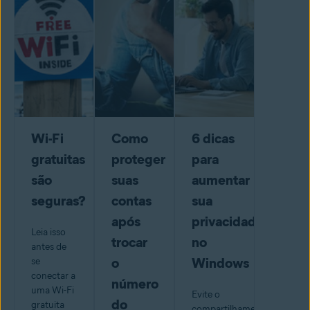
Wi-Fi
Como
6 dicas
gratuitas
proteger
para
são
suas
aumentar
seguras?
contas
sua
após
privacidade
Leia isso
trocar
no
antes de
o
Windows
se
conectar a
número
uma Wi-Fi
Evite o
do
gratuita
compartilhamento