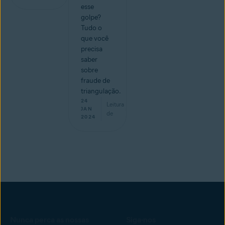
esse
golpe?
Tudo o
que você
precisa
saber
sobre
fraude de
triangulação.
24
Leitura
min
JAN
de
2024
Nunca perca as nossas
Siga-nos