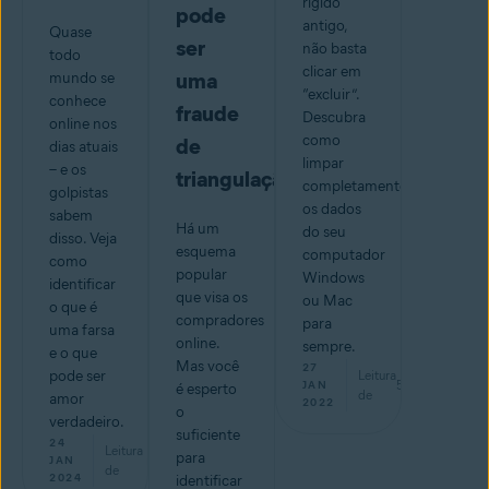
rígido
pode
antigo,
Quase
ser
não basta
todo
clicar em
uma
mundo se
“excluir”.
conhece
fraude
Descubra
online nos
como
de
dias atuais
limpar
– e os
triangulação
completamente
golpistas
os dados
sabem
Há um
do seu
disso. Veja
esquema
computador
como
popular
Windows
identificar
que visa os
ou Mac
o que é
compradores
para
uma farsa
online.
sempre.
e o que
Mas você
27
pode ser
Leitura
5
min
JAN
é esperto
de
amor
2022
o
verdadeiro.
suficiente
24
Leitura
para
min
JAN
de
2024
identificar