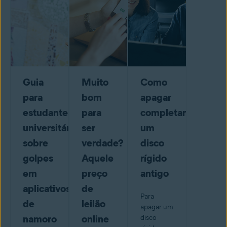
Guia
Muito
Como
para
bom
apagar
estudantes
para
completamente
universitários
ser
um
sobre
verdade?
disco
golpes
Aquele
rígido
em
preço
antigo
aplicativos
de
Para
de
leilão
apagar um
namoro
online
disco