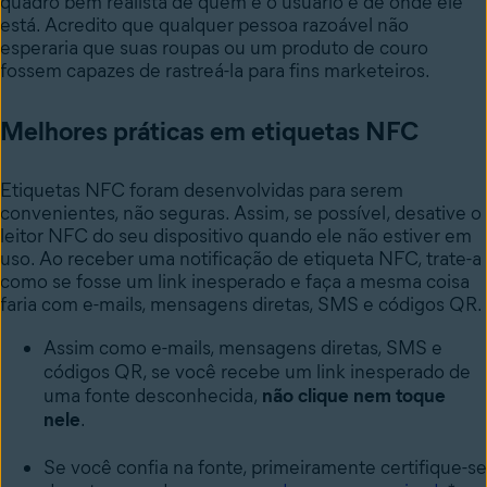
quadro bem realista de quem é o usuário e de onde ele
está. Acredito que qualquer pessoa razoável não
esperaria que suas roupas ou um produto de couro
fossem capazes de rastreá-la para fins marketeiros.
Melhores práticas em etiquetas NFC
Etiquetas NFC foram desenvolvidas para serem
convenientes, não seguras. Assim, se possível, desative o
leitor NFC do seu dispositivo quando ele não estiver em
uso. Ao receber uma notificação de etiqueta NFC, trate-a
como se fosse um link inesperado e faça a mesma coisa
faria com e-mails, mensagens diretas, SMS e códigos QR.
Assim como e-mails, mensagens diretas, SMS e
códigos QR, se você recebe um link inesperado de
uma fonte desconhecida,
não clique nem toque
nele
.
Se você confia na fonte, primeiramente certifique-se