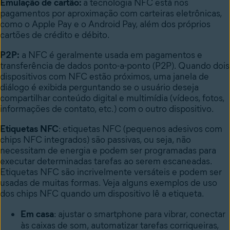
Emulação de cartão:
a tecnologia NFC está nos
pagamentos por aproximação com carteiras eletrônicas,
como o Apple Pay e o Android Pay, além dos próprios
cartões de crédito e débito.
P2P:
a NFC é geralmente usada em pagamentos e
transferência de dados ponto-a-ponto (P2P). Quando dois
dispositivos com NFC estão próximos, uma janela de
diálogo é exibida perguntando se o usuário deseja
compartilhar conteúdo digital e multimídia (vídeos, fotos,
informações de contato, etc.) com o outro dispositivo.
Etiquetas NFC
: etiquetas NFC (pequenos adesivos com
chips NFC integrados) são passivas, ou seja, não
necessitam de energia e podem ser programadas para
executar determinadas tarefas ao serem escaneadas.
Etiquetas NFC são incrivelmente versáteis e podem ser
usadas de muitas formas. Veja alguns exemplos de uso
dos chips NFC quando um dispositivo lê a etiqueta.
Em casa
: ajustar o smartphone para vibrar, conectar
às caixas de som, automatizar tarefas corriqueiras,