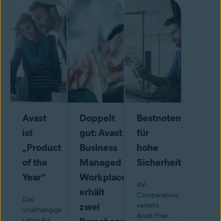
Avast
Doppelt
Bestnoten
ist
gut: Avast
für
„Product
Business
hohe
of the
Managed
Sicherheit
Year“
Workplace
AV-
erhält
Comparatives
Das
zwei
verleiht
unabhängige
Avast Free
Labor AV-