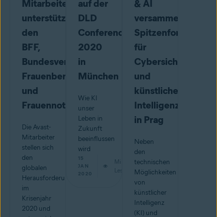
Mitarbeiter
auf der
& AI
unterstützen
DLD
versammelt
den
Conference
Spitzenforscher
BFF,
2020
für
Bundesverband
in
Cybersicherheit
Frauenberatungsstellen
München
und
und
künstliche
Wie KI
Frauennotrufe
Intelligenz
unser
in Prag
Leben in
Die Avast-
Zukunft
Mitarbeiter
beeinflussen
Neben
stellen sich
wird
den
den
15
Min.
technischen
JAN
globalen
Lesestoff
Möglichkeiten
2020
Herausforderungen
von
im
künstlicher
Krisenjahr
Intelligenz
2020 und
(KI) und