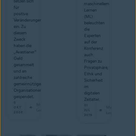
setzen sich
maschinellem
für
Lernen
positive
(ML)
Veränderungen
beleuchten
ein. Zu
die
diesem
Experten
Zweck
auf der
haben die
Konferenz
„Avastianer“
auch
Geld
Fragen zu
gesammelt
Privatsphäre,
und an
Ethik und
zahlreiche
Sicherheit
gemeinnützige
im
Organisationen
digitalen
gespendet.
Zeitalter.
5
Min.
31
Min.
OKT
Lesestoff
JUL
2020
Lesestoff
2019