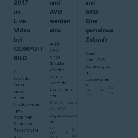
2017
und
und
im
AVG
AVG:
Live-
werden
Eine
Video
eins
gemeinsame
bei
Zukunft
Avast-
COMPUTER
CEO
Avast
BILD
Vince
plant, AVG
Steckler
Technologies
kündigt
Avast
zu
an, dass
feiert den
übernehmen.
Avast die
Launch
11
Min.
Übernahme
JUL
seiner
Lesestoff
2016
eines
neuen
Mehrheitsanteils
Produktversionen
von AVG
- jetzt
abgeschlossen
noch mehr
hat.
Schutz vor
30
Ransomware
Min.
SEP
Lesestoff
und
2016