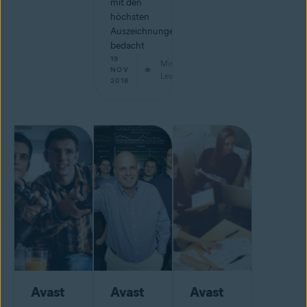
mit den
höchsten
Auszeichnungen
bedacht
19
Min.
NOV
Lesestoff
2018
Avast
Avast
Avast