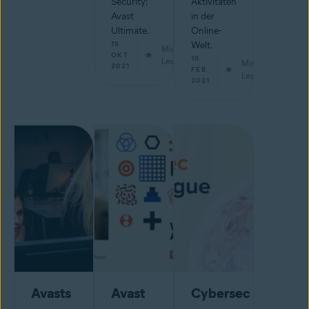
Security:
Aktivitäten
Avast
in der
Ultimate.
Online-
15
Welt.
Min.
OKT
10
Lesestoff
Min.
2021
FEB
Lesestoff
2021
Avasts
Avast
Cybersec