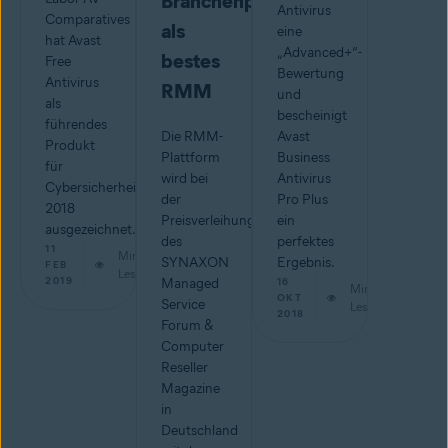
Branchenpreise
Antivirus
Comparatives
als
eine
hat Avast
„Advanced+“-
bestes
Free
Bewertung
Antivirus
RMM
und
als
bescheinigt
führendes
Die RMM-
Avast
Produkt
Plattform
Business
für
wird bei
Antivirus
Cybersicherheit
der
Pro Plus
2018
Preisverleihung
ein
ausgezeichnet.
des
perfektes
11
Min.
SYNAXON
Ergebnis.
FEB
Lesestoff
2019
Managed
16
Min.
OKT
Service
Lesestoff
2018
Forum &
Computer
Reseller
Magazine
in
Deutschland