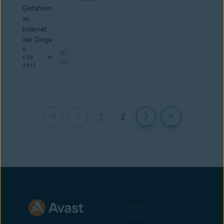
Gefahren
im
Internet
der Dinge
8
Min.
FEB
Lesestoff
2017
1
2
Folgen
Sie uns