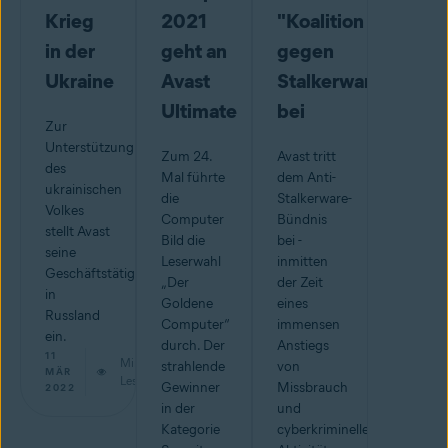
Krieg
2021
"Koalition
in der
geht an
gegen
Ukraine
Avast
Stalkerware”
Ultimate
bei
Zur
Unterstützung
Zum 24.
Avast tritt
des
Mal führte
dem Anti-
ukrainischen
die
Stalkerware-
Volkes
Computer
Bündnis
stellt Avast
Bild die
bei -
seine
Leserwahl
inmitten
Geschäftstätigkeit
„Der
der Zeit
in
Goldene
eines
Russland
Computer“
immensen
ein.
durch. Der
Anstiegs
11
Min.
strahlende
von
MÄR
Lesestoff
Gewinner
Missbrauch
2022
in der
und
Kategorie
cyberkriminellen