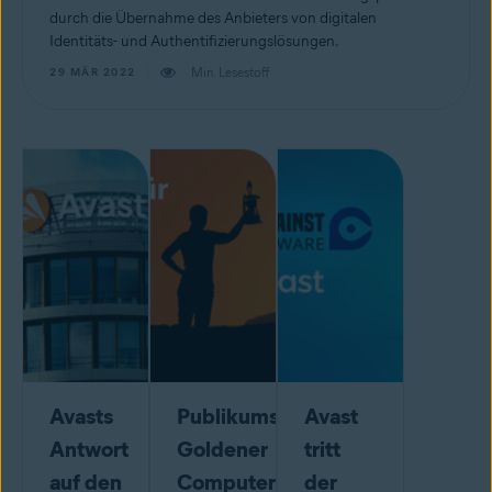
durch die Übernahme des Anbieters von digitalen
Identitäts- und Authentifizierungslösungen.
Min. Lesestoff
29 MÄR 2022
Avasts
Publikumspreis
Avast
Antwort
Goldener
tritt
auf den
Computer
der