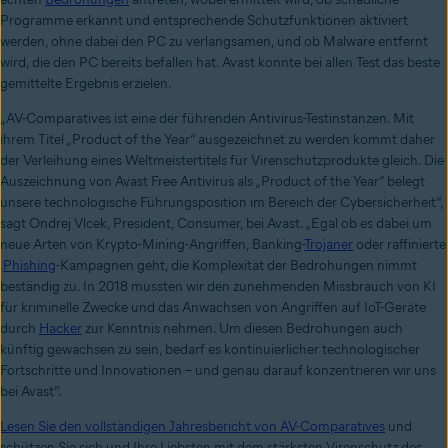
Programme erkannt und entsprechende Schutzfunktionen aktiviert
werden, ohne dabei den PC zu verlangsamen, und ob Malware entfernt
wird, die den PC bereits befallen hat. Avast konnte bei allen Test das beste
gemittelte Ergebnis erzielen.
„AV-Comparatives ist eine der führenden Antivirus-Testinstanzen. Mit
ihrem Titel „Product of the Year“ ausgezeichnet zu werden kommt daher
der Verleihung eines Weltmeistertitels für Virenschutzprodukte gleich. Die
Auszeichnung von Avast Free Antivirus als „Product of the Year“ belegt
unsere technologische Führungsposition im Bereich der Cybersicherheit“,
sagt Ondrej Vlcek, President, Consumer, bei Avast. „Egal ob es dabei um
neue Arten von Krypto-Mining-Angriffen, Banking-
Trojaner
oder raffinierte
Phishing
-Kampagnen geht, die Komplexität der Bedrohungen nimmt
beständig zu. In 2018 mussten wir den zunehmenden Missbrauch von KI
für kriminelle Zwecke und das Anwachsen von Angriffen auf IoT-Geräte
durch
Hacker
zur Kenntnis nehmen. Um diesen Bedrohungen auch
künftig gewachsen zu sein, bedarf es kontinuierlicher technologischer
Fortschritte und Innovationen – und genau darauf konzentrieren wir uns
bei Avast“.
Lesen Sie den vollständigen Jahresbericht von AV-Comparatives
und
schützen Sie sich und Ihre Liebsten mit dem stärksten Virenschutz des