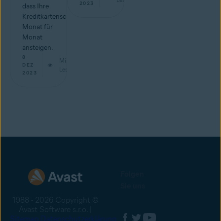
2023
dass Ihre
Kreditkartenschulden
Monat für
Monat
ansteigen.
8
Min.
DEZ
Lesestoff
2023
Folgen
Sie uns
1988 - 2026 Copyright ©
Avast Software s.r.o. |
Sitemap
Datenschutzerklärung