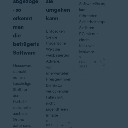
abgezogen
sie
Softwarelösungen
- so
umgehen
laut
führenden
erkennt
kann
Sicherheitsexperten. Schütz
man
Sie Ihren
Entdecken
PC mit nur
die
Sie die
einem
betrügerische
trügerische
Klick vor
Welt der
Software
Malware.
webbasierten
9
Min.
Adware,
5
FEB
Lesestoff
Fleeceware
2022
von
ist nicht
unerwarteten
nur ein
Preisgewinnen
kuschelige
bis hin zu
Stoff für
verlockenden
den
Fallen mit
Herbst -
nicht
sie könnte
jugendfreien
auch der
Inhalte
Grund
8
Min.
dafür sein,
DEZ
Lesestoff