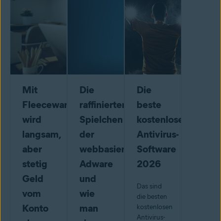
Mit
Die
Die
Fleeceware
raffinierten
beste
wird
Spielchen
kostenlose
langsam,
der
Antivirus-
aber
webbasierten
Software
stetig
Adware
2026
Geld
und
Das sind
vom
wie
die besten
Konto
man
kostenlosen
Antivirus-