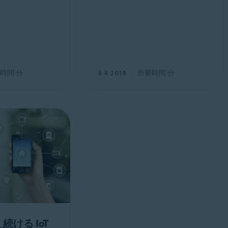
時間
分
所要時間
分
5 4 2018
ける IoT