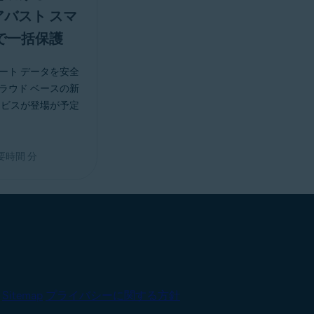
バスト スマ
で一括保護
ート データを安全
ラウド ベースの新
ービスが登場が予定
要時間
分
|
Sitemap
プライバシーに関する方針