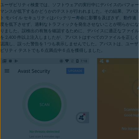
ユーザビリティ検査では、ソフトウェアの実行中にデバイスのパフォー
マンスが低下するかどうかのテストが行われました。その結果、アバス
ト モバイル セキュリティはバッテリー寿命に影響を及ぼさず、動作速
度を低下させず、過剰なトラフィックを発生させないことが明らかにな
りました。誤検出の有無を確認するために、デバイスに適正なファイル
を 2,400 件以上注入しましたが、アバストはすべてのファイルを正しく
認識し、誤った警告を 1 つも表示しませんでした。アバストは、ユーザ
ビリティ テストでも 6 点満点中 6 点を獲得しました。