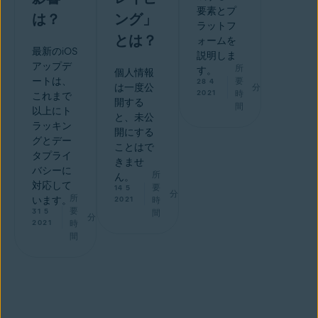
要素とプ
は？
ング」
ラットフ
とは？
ォームを
最新のiOS
説明しま
アップデ
所
す。
個人情報
ートは、
要
28 4
は一度公
分
2021
時
これまで
開する
間
以上にト
と、未公
ラッキン
開にする
グとデー
ことはで
タプライ
きませ
バシーに
所
ん。
対応して
要
14 5
分
所
います。
2021
時
要
31 5
間
分
2021
時
間