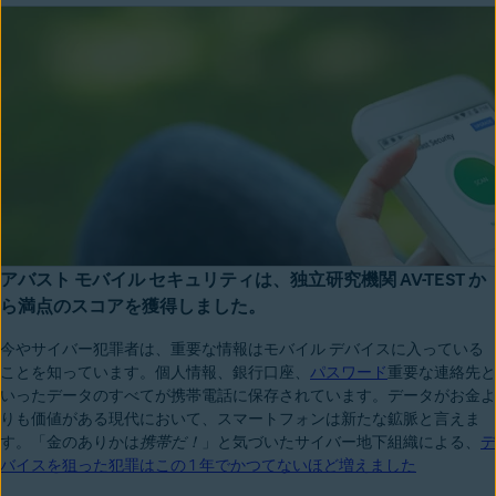
アバスト モバイル セキュリティは、独立研究機関 AV-TEST か
ら満点のスコアを獲得しました。
今やサイバー犯罪者は、重要な情報はモバイル デバイスに入っている
ことを知っています。個人情報、銀行口座、
パスワード
重要な連絡先と
いったデータのすべてが携帯電話に保存されています。データがお金よ
りも価値がある現代において、スマートフォンは新たな鉱脈と言えま
す。「金のありかは
携帯だ！
」と気づいたサイバー地下組織による、
デ
バイスを狙った犯罪はこの 1 年でかつてないほど増えました