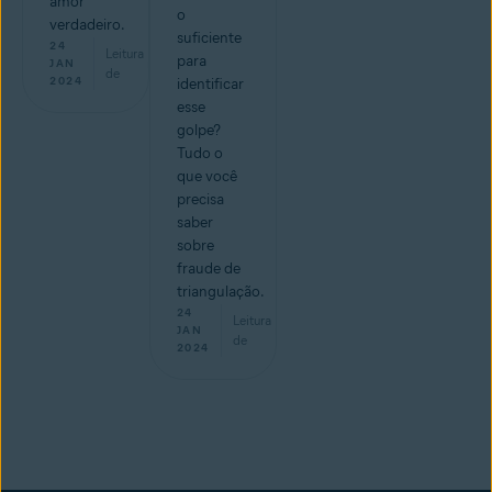
amor
o
verdadeiro.
suficiente
24
Leitura
para
min
JAN
de
2024
identificar
esse
golpe?
Tudo o
que você
precisa
saber
sobre
fraude de
triangulação.
24
Leitura
min
JAN
de
2024