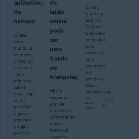
aplicativos
de
Saiba o
de
leilão
que é um
namoro
online
arquivo
RAR, sua
pode
utilidade e
Quase
ser
como abri-
todo
los e
uma
mundo se
extraí-los
conhece
fraude
com
online nos
segurança
de
dias atuais
no
– e os
triangulação
Windows,
golpistas
Mac e
sabem
Há um
smartphones.
disso. Veja
esquema
24
como
Leitura
5
min
NOV
popular
de
identificar
2022
que visa os
o que é
compradores
uma farsa
online.
e o que
Mas você
pode ser
é esperto