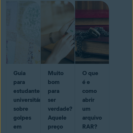
Guia
Muito
O que
para
bom
é e
estudantes
para
como
universitários
ser
abrir
sobre
verdade?
um
golpes
Aquele
arquivo
em
preço
RAR?