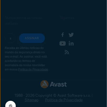
Nunca perca as nossas
Siga-nos
notícias
1988 - 2026 Copyright © Avast Software s.r.o. |
Sitemap
Política de Privacidade