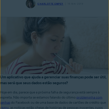
CHARLOTTE EMPEY
15 MAI 2019
Um aplicativo que ajuda a gerenciar suas finanças pode ser útil,
mas será que seus dados estão seguros?
Hoje em dia, parece que a próxima falha de segurança está sempre à
espreita. Não importa se estamos falando do último
probleminha com
senhas
do Facebook ou de uma base de dados de cartões de crédito que
vazou
, as notícias estão cheias de histórias de pessoas inocentes, cujos