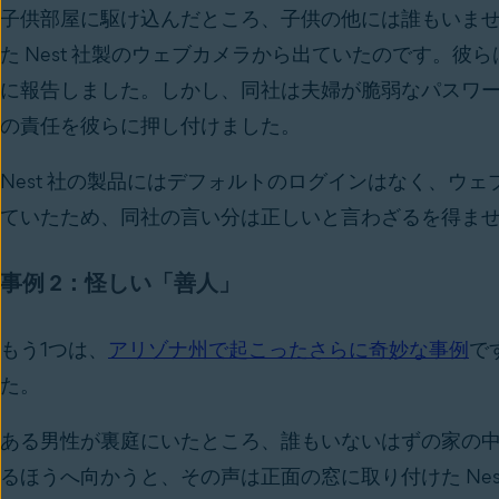
子供部屋に駆け込んだところ、子供の他には誰もいま
た Nest 社製のウェブカメラから出ていたのです。彼ら
に報告しました。しかし、同社は夫婦が脆弱なパスワ
の責任を彼らに押し付けました。
Nest 社
の製品にはデフォルトのログインはなく、ウェ
ていたため、同社
の言い分は正しいと言わざるを得ま
事例 2：怪しい「善人」
もう1つは、
アリゾナ州で起こったさらに奇妙な事例
で
た。
ある男性が裏庭にいたところ、誰もいないはずの家の
るほうへ向かうと、その声は正面の窓に取り付けた Ne