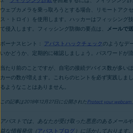
5.
フィッシング詐欺
を回避するには、フィッシング詐
ウェブカメラを乗っ取ろうとする場合、リモートアク
ス・トロイ）を使用します。ハッカーはフィッシング技
て侵入します。フィッシング防御の要点は、
メールで
ボーナスヒント：
アバストハックチェック
のようなデ
いかどうか、定期的に確認しましょう。パスワードが
当たり前のことですが、自宅の接続デバイス数が多い
カーの数が増えます。これらのヒントを必ず実践しま
るようなことはありません。
この記事は2018年12月27日に公開された
Protect your webcam f
アバストでは、あなたが受け取った悪意のあるメール
益な情報発信（
アバストブログ
）に活かしております