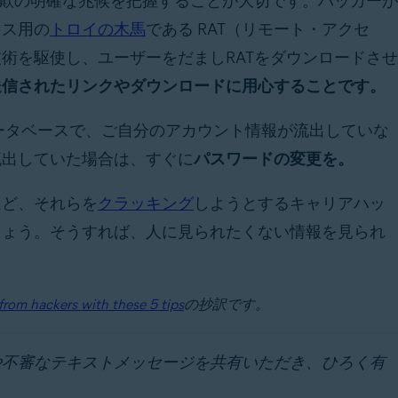
欺の明確な兆候を把握することが大切です。ハッカーが
セス用の
トロイの木馬
である RAT（リモート・アクセ
術を駆使し、ユーザーをだましRATをダウンロードさせ
送信されたリンクやダウンロードに用心することです。
ータベースで、ご自分のアカウント情報が流出していな
流出していた場合は、すぐに
パスワードの変更を。
ほど、それらを
クラッキング
しようとするキャリアハッ
しょう。そうすれば、人に見られたくない情報を見られ
rom hackers with these 5 tips
の抄訳です。
や不審なテキストメッセージを共有いただき、ひろく有
。