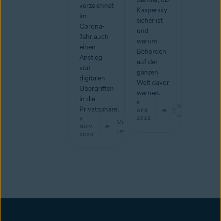
verzeichnet
Kaspersky
im
sicher ist
Corona-
und
Jahr auch
warum
einen
Behörden
Anstieg
auf der
von
ganzen
digitalen
Welt davor
Übergriffen
warnen.
in die
8
Min.
Privatsphäre.
5
APR
Lesestoff
2022
5
Min.
NOV
Lesestoff
2020