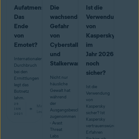
Aufatmen:
Die
Ist die
Das
wachsende
Verwendung
Ende
Gefahr
von
von
von
Kaspersky
Emotet?
Cyberstalking
im
und
Jahr 2026
Internationaler
Stalkerware
noch
Durchbruch
sicher?
bei den
Nicht nur
Ermittlungen
häusliche
legt das
Ist die
Gewalt hat
Botnetz
Verwendung
während
lahm.
von
der
29
Min.
Kaspersky
JAN
Ausgangsbeschränkungen
Lesestoff
sicher? Ist
2021
zugenommen
Kaspersky
- Avast
vertrauenswürdig?
Threat
Erfahren
Labs
Sie hier, ob