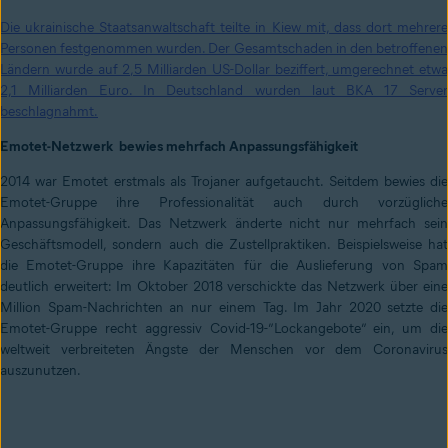
Die ukrainische Staatsanwaltschaft teilte in Kiew mit, dass dort mehrere
Personen festgenommen wurden. Der Gesamtschaden in den betroffenen
Ländern wurde auf 2,5 Milliarden US-Dollar beziffert, umgerechnet etwa
2,1 Milliarden Euro. In Deutschland wurden laut BKA 17 Server
beschlagnahmt.
Emotet-Netzwerk bewies mehrfach Anpassungsfähigkeit
2014 war Emotet erstmals als Trojaner aufgetaucht. Seitdem bewies die
Emotet-Gruppe ihre Professionalität auch durch vorzügliche
Anpassungsfähigkeit. Das Netzwerk änderte nicht nur mehrfach sein
Geschäftsmodell, sondern auch die Zustellpraktiken. Beispielsweise hat
die Emotet-Gruppe ihre Kapazitäten für die Auslieferung von Spam
deutlich erweitert: Im Oktober 2018 verschickte das Netzwerk über eine
Million Spam-Nachrichten an nur einem Tag. Im Jahr 2020 setzte die
Emotet-Gruppe recht aggressiv Covid-19-”Lockangebote” ein, um die
weltweit verbreiteten Ängste der Menschen vor dem Coronavirus
auszunutzen.