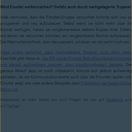
Wird Emotet weitermachen? Gefahr auch durch nachgelagerte Trojaner
Viele vermuten, dass die Emotet-Gruppe versuchen könnte, sich neu zu
gruppieren und neu aufzubauen. Selbst wenn sie nicht mehr über ihr
Botnet verfügen, haben sie möglicherweise weitere Kopien ihrer Daten,
mit denen sie versuchen könnten, ein vergleichbares Botnet aufzubauen.
Die Wahrscheinlichkeit, dass dies passiert, schätzen wir als recht hoch ein.
Heise online berichtet, dass nachgeladene Trojaner noch aktiv seien.
Ebenfalls gibt Heise an,
das BSI werde Emotet-Betroffene benachrichtigen
und darauf aufmerksam machen, dass Handlungsbedarf besteht.
De
genaue Ablauf dazu ist noch unbekannt, könnte sich jedoch aufwendig
gestalten, da die Kommunkationskette auch über die Provider laufen soll.
Emotet zeigt, wie viele andere Beispiele, dass
Prävention der beste Online-
Schutz ist
.
Interessiert an mehr News von uns? Folgen Sie uns auf
Facebook
un
auf
Twitter
!