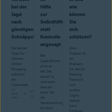
bei der
Hilfe
wie
Jagd
zur
können
nach
Selbsthilfe
Sie
günstigen
statt
sich
Schnäppchen
Kontrolle
schützen?
angesagt
Die besten
Zeus-
Tipps für
Trojaner ist
Bei
sicheres
ein
Jugendlichen
Online-
Malware-
ist es an
Shopping
Kit, das Ihr
der Zeit,
während
Banking-
darauf zu
der
Passwort
vertrauen,
Cyberweek.
und
dass sie
22
andere
Min.
einen Teil
NOV
Logins
Lesestoff
der
2022
stehlen
Verantwortung
kann.
für ihren
Erfahren,