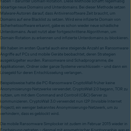
haben – darunter Domain-Rotation. Diese Methode schafft regelmäßig
bösartige neue Domains und Unterdomains. Bei dieser Methode setzen
Malware-Autoren darauf, dass Antivirensoftware Zeit braucht, um
Domains auf eine Blacklist zu setzen. Wird eine infizierte Domain von
Sicherheitssoftware erkannt, gäbe es schon wieder neue schädliche
Unterdomains. Avast nutzt aber fortgeschrittene Algorithmen, um
Domain-Rotation zu erkennen und infizierte Unterdomains zu blockieren.
Wir haben im ersten Quartal auch eine steigende Anzahl an Ransomware-
Angriffe auf PCs und mobile Geräte beobachtet, deren Strategien
ausgeklügelter wurden. Ransomware sind Schadprogramme, die
Applikationen, Ordner oder ganze Systeme verschlüsseln – und dann ein
Lösegeld für deren Entschlüsselung verlangen.
Beispielsweise hatte die PC-Ransomware CryptoWall früher keine
Anonymisierungs-Netzwerke verwendet. CryptoWall 2.0 begann, TOR zu
nutzen, um mit dem Command and Controll (C&C)-Server zu
kommunizieren. CryptoWall 3.0 verwendet nun I2P (Invisible Internet
Project), ein weniger bekanntes Anonymisierungs-Netzwerk, um zu
verhindern, dass es geblockt wird.
Die mobile Ransomware Simplocker ist zudem im Februar 2015 wieder in
Erscheinung getreten – diesmal mit assymetrischer Kryptographie, was es