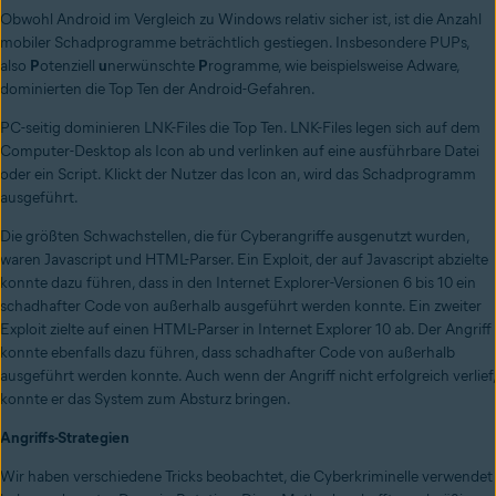
Obwohl Android im Vergleich zu Windows relativ sicher ist, ist die Anzahl
mobiler Schadprogramme beträchtlich gestiegen. Insbesondere PUPs,
also
P
otenziell
u
nerwünschte
P
rogramme, wie beispielsweise Adware,
dominierten die Top Ten der Android-Gefahren.
PC-seitig dominieren LNK-Files die Top Ten. LNK-Files legen sich auf dem
Computer-Desktop als Icon ab und verlinken auf eine ausführbare Datei
oder ein Script. Klickt der Nutzer das Icon an, wird das Schadprogramm
ausgeführt.
Die größten Schwachstellen, die für Cyberangriffe ausgenutzt wurden,
waren Javascript und HTML-Parser. Ein Exploit, der auf Javascript abzielte
konnte dazu führen, dass in den Internet Explorer-Versionen 6 bis 10 ein
schadhafter Code von außerhalb ausgeführt werden konnte. Ein zweiter
Exploit zielte auf einen HTML-Parser in Internet Explorer 10 ab. Der Angriff
konnte ebenfalls dazu führen, dass schadhafter Code von außerhalb
ausgeführt werden konnte. Auch wenn der Angriff nicht erfolgreich verlief,
konnte er das System zum Absturz bringen.
Angriffs-Strategien
Wir haben verschiedene Tricks beobachtet, die Cyberkriminelle verwendet