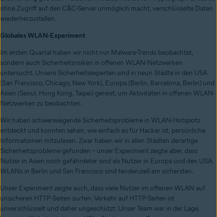
ohne Zugriff auf den C&C-Server unmöglich macht, verschlüsselte Daten
wiederherzustellen.
Globales WLAN-Experiment
Im ersten Quartal haben wir nicht nur Malware-Trends beobachtet,
sondern auch Sicherheitsrisiken in offenen WLAN-Netzwerken
untersucht. Unsere Sicherheitsexperten sind in neun Städte in den USA
(San Francisco, Chicago, New York), Europa (Berlin, Barcelona, Berlin) und
Asien (Seoul, Hong Kong, Taipei) gereist, um Aktivitäten in offenen WLAN-
Netzwerken zu beobachten.
Wir haben schwerwiegende Sicherheitsprobleme in WLAN-Hotspots
entdeckt und konnten sehen, wie einfach es für Hacker ist, persönliche
Informationen mitzulesen. Zwar haben wir in allen Städten derartige
Sicherheitsprobleme gefunden – unser Experiment zeigte aber, dass
Nutzer in Asien noch gefährdeter sind als Nutzer in Europa und den USA.
WLANs in Berlin und San Francisco sind tendenziell am sichersten.
Unser Experiment zeigte auch, dass viele Nutzer im offenen WLAN auf
unsicheren HTTP-Seiten surfen. Verkehr auf HTTP-Seiten ist
unverschlüsselt und daher ungeschützt. Unser Team war in der Lage,