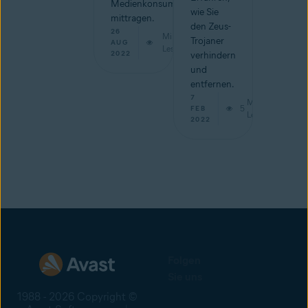
Medienkonsum
wie Sie
mittragen.
den Zeus-
26
Min.
Trojaner
AUG
Lesestoff
2022
verhindern
und
entfernen.
7
Min.
5
FEB
Lesestoff
2022
Folgen
Sie uns
1988 - 2026 Copyright ©