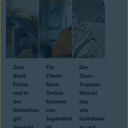
Zum
Für
Der
Black
Eltern:
Zeus-
Friday
Beim
Trojaner:
und in
Online-
Was ist
der
Konsum
das,
Vorweihnachtszeit
von
wie
gilt
Jugendlichen
funktioniert
Vorsicht
ist
er und