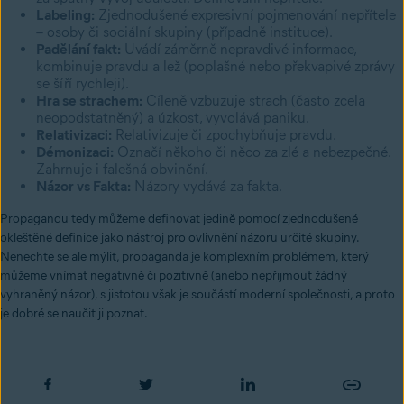
Labeling:
Zjednodušené expresivní pojmenování nepřítele
– osoby či sociální skupiny (případně instituce).
Padělání fakt:
Uvádí záměrně nepravdivé informace,
kombinuje pravdu a lež (poplašné nebo překvapivé zprávy
se šíří rychleji).
Hra se strachem:
Cíleně vzbuzuje strach (často zcela
neopodstatněný) a úzkost, vyvolává paniku.
Relativizaci:
Relativizuje či zpochybňuje pravdu.
Démonizaci:
Označí někoho či něco za zlé a nebezpečné.
Zahrnuje i falešná obvinění.
Názor vs Fakta:
Názory vydává za fakta.
Propagandu tedy můžeme definovat jedině pomocí zjednodušené
okleštěné definice jako nástroj pro ovlivnění názoru určité skupiny.
Nenechte se ale mýlit, propaganda je komplexním problémem, který
můžeme vnímat negativně či pozitivně (anebo nepřijmout žádný
vyhraněný názor), s jistotou však je součástí moderní společnosti, a proto
je dobré se naučit ji poznat.