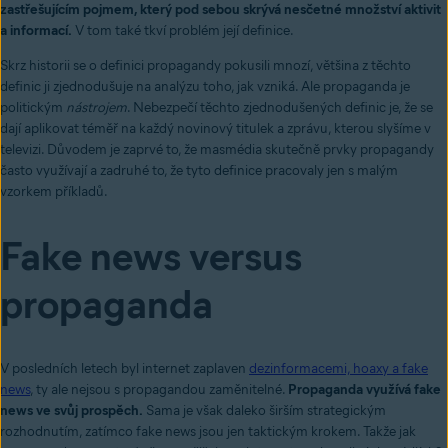
zastřešujícím pojmem, který pod sebou skrývá nesčetné množství aktivit
a informací.
V tom také tkví problém její definice.
Skrz historii se o definici propagandy pokusili mnozí, většina z těchto
definic ji zjednodušuje na analýzu toho, jak vzniká. Ale propaganda je
politickým
nástrojem
. Nebezpečí těchto zjednodušených definic je, že se
dají aplikovat téměř na každý novinový titulek a zprávu, kterou slyšíme v
televizi. Důvodem je zaprvé to, že masmédia skutečně prvky propagandy
často využívají a zadruhé to, že tyto definice pracovaly jen s malým
vzorkem příkladů.
Fake news versus
propaganda
V posledních letech byl internet zaplaven
dezinformacemi, hoaxy a fake
news
, ty ale nejsou s propagandou zaměnitelné.
Propaganda využívá fake
news ve svůj prospěch.
Sama je však daleko širším strategickým
rozhodnutím, zatímco fake news jsou jen taktickým krokem. Takže jak