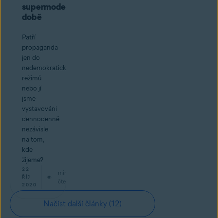
supermoderní
době
Patří
propaganda
jen do
nedemokratických
režimů
nebo jí
jsme
vystavováni
dennodenně
nezávisle
na tom,
kde
žijeme?
22
min
ŘÍJ
čtení
2020
Načíst další články
(12)