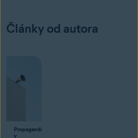
Články od autora
Propaganda
v