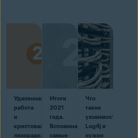
Удаленная
Итоги
Что
работа
2021
такое
и
года.
уязвимость
криптовалютная
Вспоминаем
Log4j и
лихорадка:
самые
нужно