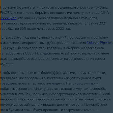
Программы-вымогатели приносят мошенникам огромную прибыль.
FinCEN, агентство по борьбе с финансовыми преступлениями США,
сообщило
, что общий ущерб от подозрительной активности,
связанной с программами-вымогателями, в первой половине 2021
года был на 30% выше, чем за весь 2020 год.
Только за этот год ряд крупных компаний пострадали от программ-
вымогателей: американская трубопроводная система
Colonial Pipeline
,
JBS, крупный производитель говядины в Америке, шведская сеть
супермаркетов Coop. Исследователи Avast прогнозируют усиление
атак и дальнейшее распространение их на организации из сферы
авиации.
Чтобы сделать атаки еще более эффективными, злоумышленники,
предлагающие программы-вымогатели как услугу (RaaS), будут
совершенствовать партнерские модели. Например, они могут
добавить версии для Linux, упростить выплаты, улучшить способы
вымогательств. Так, например, кибергруппировка вымогателей Conti
недавно угрожала взломанной организации, что не только продаст и
опубликует ее файлы, но и продаст доступ к ее сети. Не исключено,
что в будущем атаки будут проводить и сотрудники компании.