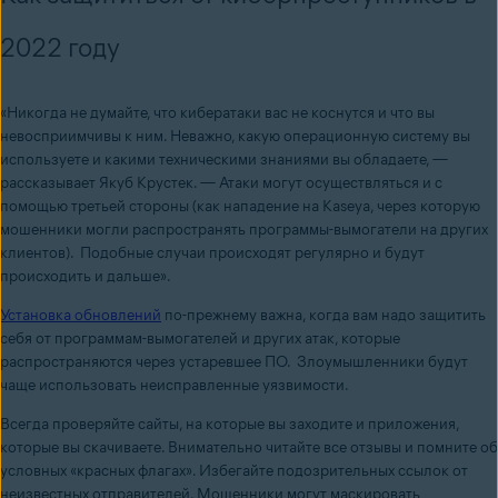
2022 году
«Никогда не думайте, что кибератаки вас не коснутся и что вы
невосприимчивы к ним. Неважно, какую операционную систему вы
используете и какими техническими знаниями вы обладаете, —
рассказывает Якуб Крустек. — Атаки могут осуществляться и с
помощью третьей стороны (как нападение на Kaseya, через которую
мошенники могли распространять программы-вымогатели на других
клиентов). Подобные случаи происходят регулярно и будут
происходить и дальше».
Установка обновлений
по-прежнему важна, когда вам надо защитить
себя от программам-вымогателей и других атак, которые
распространяются через устаревшее ПО. Злоумышленники будут
чаще использовать неисправленные уязвимости.
Всегда проверяйте сайты, на которые вы заходите и приложения,
которые вы скачиваете. Внимательно читайте все отзывы и помните об
условных «красных флагах». Избегайте подозрительных ссылок от
неизвестных отправителей. Мошенники могут маскировать