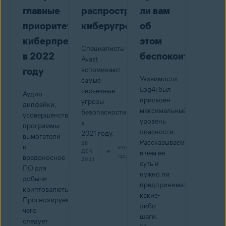
главные
распространенные
ли вам
приоритеты
киберугрозы
об
киберпреступников
этом
Специалисты
в 2022
беспокоиться
Avast
году
вспоминают
Уязвимости
самые
Log4j был
серьезные
Аудио
присвоен
угрозы
дипфейки,
максимальный
безопасности
усовершенствованные
уровень
в
программы-
опасности.
2021 году.
вымогатели
Рассказываем,
28
и
мин на
ДЕК
в чем ее
прочтение
вредоносное
2021
суть и
ПО для
нужно ли
добычи
предпринимать
криптовалюты.
какие-
Прогнозируем,
либо
чего
шаги.
следует