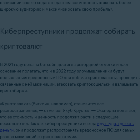
написании своего кода: это даст им возможность атаковать более
широкую аудиторию и максимизировать свою прибыль».
Киберпреступники продолжат собирать
криптовалют
В 2021 году цена на биткойн достигла рекордной отметки и дает
основание полагать, что и в 2022 году злоумышленники будут
пользоваться
вредоносным ПО для добычи криптовалюты
, проводить
связанные с ней махинации, атаковать криптокошельки и взламывать
криптобиржи.
«Криптовалюта (
биткоин
, например), становится все
распространеннее, — отмечает Якуб Крустек. —
Эксперты
полагают,
что ее стоимость и ценность продолжит расти в следующие
несколько лет. Так как киберпреступники
всегда
идут туда,
где есть
деньги
, они продолжат распространять вредоносное ПО для самых
разных махинаций с криптовалютами».