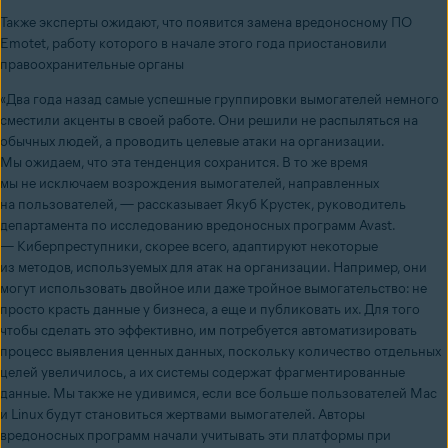
Также эксперты ожидают, что появится замена вредоносному ПО
Emotet, работу которого в начале этого года приостановили
правоохранительные органы
«Два года назад самые успешные группировки вымогателей немного
сместили акценты в своей работе. Они решили не распыляться на
обычных людей, а проводить целевые атаки на организации.
Мы ожидаем, что эта тенденция сохранится. В то же время
мы не исключаем возрождения вымогателей, направленных
на пользователей, — рассказывает Якуб Крустек, руководитель
департамента по исследованию вредоносных программ Avast.
— Киберпреступники, скорее всего, адаптируют некоторые
из методов, используемых для атак на организации. Например, они
могут использовать двойное или даже тройное вымогательство: не
просто красть данные у бизнеса, а еще и публиковать их. Для того
чтобы сделать это эффективно, им потребуется автоматизировать
процесс выявления ценных данных, поскольку количество отдельных
целей увеличилось, а их системы содержат фрагментированные
данные. Мы также не удивимся, если все больше пользователей Mac
и Linux будут становиться жертвами вымогателей. Авторы
вредоносных программ начали учитывать эти платформы при