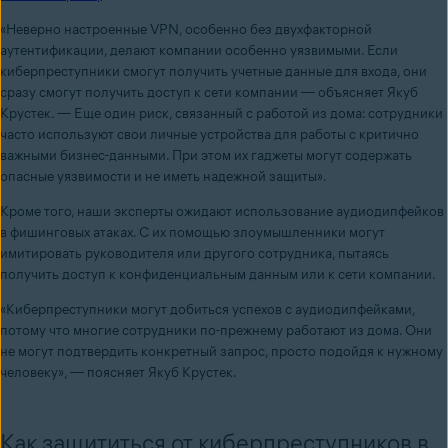
«Неверно настроенные VPN, особенно без двухфакторной
аутентификации, делают компании особенно уязвимыми. Если
киберпреступники смогут получить учетные данные для входа, они
сразу смогут получить доступ к сети компании — объясняет Якуб
Крустек. — Еще один риск, связанный с работой из дома: сотрудники
часто используют свои личные устройства для работы с критично
важными бизнес-данными. При этом их гаджеты могут содержать
опасные уязвимости и не иметь надежной защиты».
Кроме того, наши эксперты ожидают использование аудиодипфейков
в фишинговых атаках. С их помощью злоумышленники могут
имитировать руководителя или другого сотрудника, пытаясь
получить доступ к конфиденциальным данным или к сети компании.
«Киберпреступники могут добиться успехов с аудиодипфейками,
потому что многие сотрудники по-прежнему работают из дома. Они
не могут подтвердить конкретный запрос, просто подойдя к нужному
человеку», — поясняет Якуб Крустек.
Как защититься от киберпреступников в