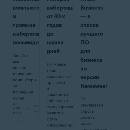
компьютеры
киберзащиты:
Business
и
от 40-х
— в
громкие
годов
списке
кибератаки
до
лучшего
восьмидесятых
наших
ПО
дней
для
Узнайте,
бизнеса
как
Как новые
по
сильно
типы
изменились
версии
вредоносных
компьютеры
программ
Newsweek
за
и
последние
знаменитые
40 лет.
По
кибератаки
21
результатам
мин на
стимулировали
АПР
прочтение
опроса
развитие
2021
десятка
сферы
тысяч
кибербезопасности.
пользователей,