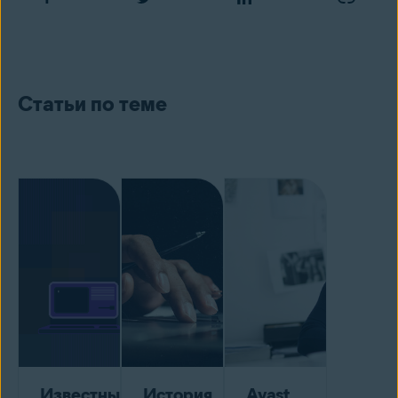
Статьи по теме
Известные
История
Avast