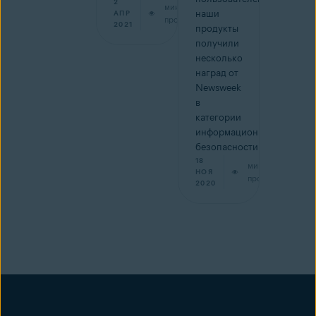
2
мин на
наши
АПР
прочтение
2021
продукты
получили
несколько
наград от
Newsweek
в
категории
информационной
безопасности.
18
мин на
НОЯ
прочтение
2020