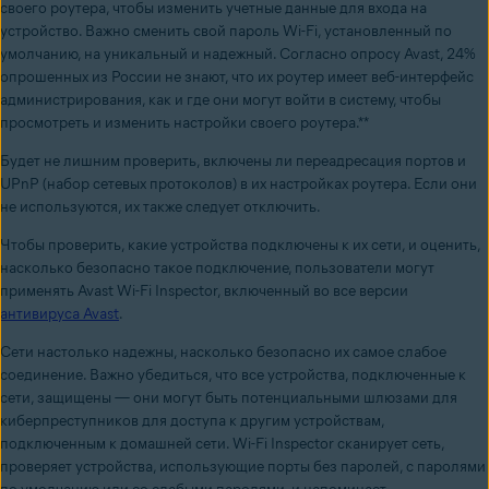
своего роутера, чтобы изменить учетные данные для входа на
устройство. Важно сменить свой пароль Wi-Fi, установленный по
умолчанию, на уникальный и надежный. Согласно опросу Avast, 24%
опрошенных из России не знают, что их роутер имеет веб-интерфейс
администрирования, как и где они могут войти в систему, чтобы
просмотреть и изменить настройки своего роутера.**
Будет не лишним проверить, включены ли переадресация портов и
UPnP (набор сетевых протоколов) в их настройках роутера. Если они
не используются, их также следует отключить.
Чтобы проверить, какие устройства подключены к их сети, и оценить,
насколько безопасно такое подключение, пользователи могут
применять Avast Wi-Fi Inspector, включенный во все версии
антивируса Avast
.
Сети настолько надежны, насколько безопасно их самое слабое
соединение. Важно убедиться, что все устройства, подключенные к
сети, защищены — они могут быть потенциальными шлюзами для
киберпреступников для доступа к другим устройствам,
подключенным к домашней сети. Wi-Fi Inspector сканирует сеть,
проверяет устройства, использующие порты без паролей, с паролями