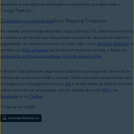
começam a usar idiomas estrangeiros e sugerindo que seja usado o
“Google Tradutor”.
Foto: Bleeping Computer
Ao receber um e-mail de sextorsão, fique calmo(a). Os cibercriminosos não
invadiram a câmera do seu computador e você não deve enviar nenhum
pagamento. As versões premium do Avast vêm com o
Módulo WebCam
e
contêm um
filtro antispam
opcional e, em todas as versões, o Avast usa
inteligência artificial para proteger você de golpes online
.
A Avast é líder global em segurança cibernética, protegendo centenas de
milhões de usuários em todo o mundo. Saiba mais sobre os produtos que
protegem sua vida digital em nosso
site
e receba todas as últimas notícias
sobre como vencer as ameaças virtuais através do nosso
Blog
, no
Facebook
ou no
Twitter
.
* Original em inglês.
Andrew Mantarro