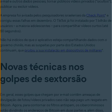
e-mail e outros dados pessoais, tornar públicos vídeos privados (“ocultos”),
publicar ou excluir vídeos.
A empresa foi avisada pelos pesquisadores israelenses da
Check Point
* e
corrigiu essas falhas em dezembro. O TikTok já foi instalado por 1 bilhão de
usuários – a maioria adolescentes – para compartilhar vídeos curtos (até
60 segundos).
Não há indícios de que o aplicativo esteja compartilhando dados com o
governo chinês, mas as suspeitas por parte dos Estados Unidos
continuam, que
proibiu a sua instalação em dispositivos de militares
*.
Novas técnicas nos
golpes de sextorsão
Em geral, esses golpes que chegam por e-mail contêm ameaças de
divulgação de fotos/vídeos privados caso não seja pago um resgate em
Bitcoin. Agora, para contornar os filtros antispam, os cibercriminosos
estão dividindo os endereços de Bitcoin em duas partes e, além disso,