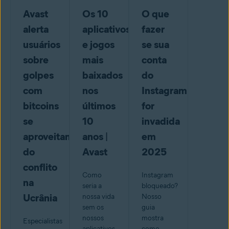
Avast
Os 10
O que
alerta
aplicativos
fazer
usuários
e jogos
se sua
sobre
mais
conta
golpes
baixados
do
com
nos
Instagram
bitcoins
últimos
for
se
10
invadida
aproveitando
anos |
em
do
Avast
2025
conflito
Como
Instagram
na
seria a
bloqueado?
Ucrânia
nossa vida
Nosso
sem os
guia
nossos
mostra
Especialistas
aplicativos
como