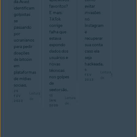
da Avast
favoritos?
evitar
identificam
E mais:
invasões
golpistas
TikTok
no
se
corrige
Instagram
passando
falha que
e
por
estava
recuperar
ucranianos
expondo
sua conta
para pedir
dados dos
caso ela
doações
usuários e
seja
de bitcoin
novas
hackeada.
em
técnicas
9
plataformas
Leitura
5
min
FEV
nos golpes
de
de mídias
2023
de
sociais.
sextorsão.
25
Leitura
min
13
FEV
Leitura
de
min
JAN
2022
de
2020