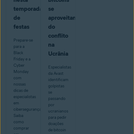
temporada
se
de
aproveitando
festas
do
conflito
Prepare-se
na
para a
Ucrânia
Black
Friday e a
Cyber
Especialistas
Monday
da Avast
com
identificam
nossas
golpistas
dicas de
se
especialistas
passando
em
por
cibersegurança.
ucranianos
Saiba
para pedir
como
doações
comprar
de bitcoin