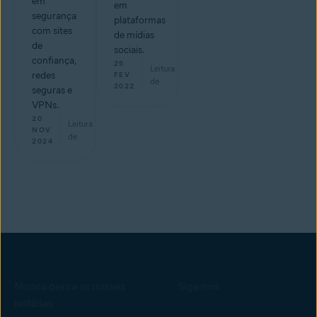
em
em
segurança
plataformas
com sites
de mídias
de
sociais.
confiança,
25
Leitura
redes
min
FEV
de
2022
seguras e
VPNs.
20
Leitura
min
NOV
de
2024
Nunca perca as nossas
Siga-nos
notícias