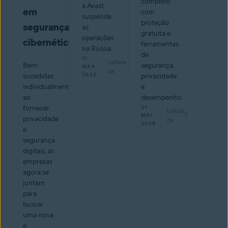
completo
a Avast
em
com
suspende
proteção
segurança
as
gratuita e
operações
cibernética
ferramentas
na Rússia.
de
11
Leitura
Bem-
segurança,
min
MAR
de
2022
sucedidas
privacidade
individualmente
e
ao
desempenho.
fornecer
21
Leitura
5
min
MAI
privacidade
de
2026
e
segurança
digitais, as
empresas
agora se
juntam
para
buscar
uma nova
e