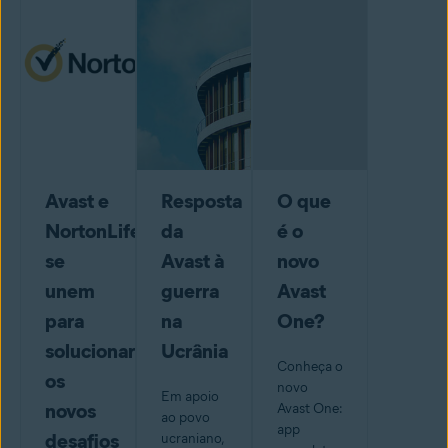
Avast e
Resposta
O que
NortonLifeLock
da
é o
se
Avast à
novo
unem
guerra
Avast
para
na
One?
solucionar
Ucrânia
Conheça o
os
novo
Em apoio
novos
Avast One:
ao povo
app
desafios
ucraniano,