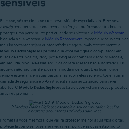
sensíveis
Este ano, nós adicionamos um novo Módulo especializado.
Esse novo
escudo
pode ser visto como pequenas forças-tarefa concentradas em
proteger uma parte muito particular do seu sistema: o
Módulo Webcam
bloqueia a sua webcam, o
Módulo Ransomware
impede que seus arquivos
mais importantes sejam criptografados e agora, mais recentemente, o
Módulo Dados Sigilosos
permite que você verifique o computador em
busca de arquivos .xls, .doc, .pdf e .txt que contenham dados privados e,
em seguida, bloqueie esses arquivos contra acessos não autorizados.
Os
arquivos
não
são transferidos nem mudam de lugar.
Eles ficam onde
sempre estiveram, em suas pastas, mas agora eles são envoltos em uma
camada de segurança e o Avast solicita a sua autorização para serem
abertos.
O
Módulo Dados Sigilosos
estará disponível em nossos produtos
antivírus premium.
O Módulo Dados Sigilosos
escaneia o seu computador, localiza
e protege documentos privados para você
Prometa a você mesmo(a) que vai irá proteger melhor a sua vida digital,
protegê-la como se fosse a sua vidas real, porque as duas estão muito