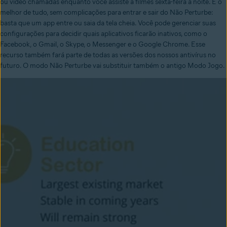
ou vídeo chamadas enquanto você assiste a filmes sexta-feira à noite.
E o
melhor de tudo, sem complicações para entrar e sair do Não Perturbe:
basta que um app entre ou saia da tela cheia.
Você pode gerenciar suas
configurações para decidir quais aplicativos ficarão inativos, como o
Facebook, o Gmail, o Skype, o Messenger e o Google Chrome.
Esse
recurso também fará parte de todas as versões dos nossos antivírus no
futuro.
O modo Não Perturbe vai substituir também o antigo Modo Jogo.