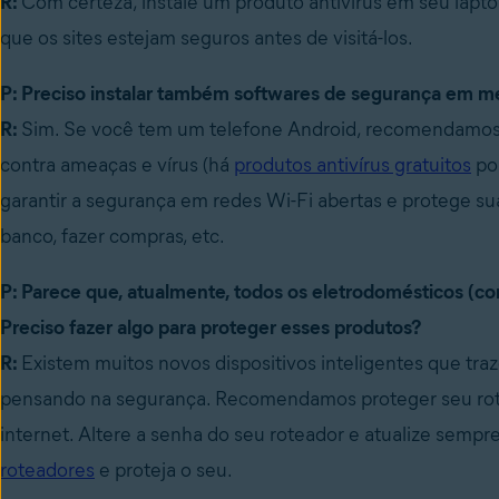
R:
Com certeza, instale um produto antivírus em seu laptop
que os sites estejam seguros antes de visitá-los.
P: Preciso instalar também softwares de segurança em m
R:
Sim. Se você tem um telefone Android, recomendamos 
contra ameaças e vírus (há
produtos antivírus gratuitos
por
garantir a segurança em redes Wi-Fi abertas e protege su
banco, fazer compras, etc.
P: Parece que, atualmente, todos os eletrodomésticos (como
Preciso fazer algo para proteger esses produtos?
R:
Existem muitos novos dispositivos inteligentes que t
pensando na segurança. Recomendamos proteger seu rote
internet. Altere a senha do seu roteador e atualize sempr
roteadores
e proteja o seu.