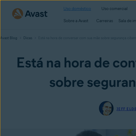
Uso doméstico
Uso comercial
Sobre a Avast
Carreiras
Sala de i
Avast Blog
Dicas
Está na hora de conversar com sua mãe sobre segurança ciber
Está na hora de co
sobre seguran
JEFF ELD