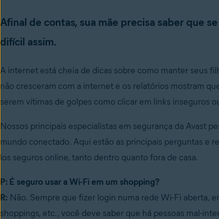
Afinal de contas, sua mãe precisa saber que s
difícil assim.
A internet está cheia de dicas sobre como manter seus fil
não cresceram com a internet e os relatórios mostram que
serem vítimas de golpes como clicar em links inseguros ou
Nossos principais especialistas em segurança da Avast p
mundo conectado. Aqui estão as principais perguntas e r
los seguros online, tanto dentro quanto fora de casa.
P: É seguro usar a Wi-Fi em um shopping?
R:
Não. Sempre que fizer login numa rede Wi-Fi aberta, em
shoppings, etc., você deve saber que há pessoas mal-int