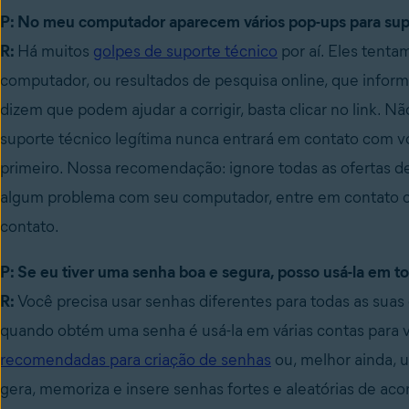
P: No meu computador aparecem vários pop-ups para supo
R:
Há muitos
golpes de suporte técnico
por aí. Eles tenta
computador, ou resultados de pesquisa online, que info
dizem que podem ajudar a corrigir, basta clicar no link.
suporte técnico legítima nunca entrará em contato com v
primeiro. Nossa recomendação: ignore todas as ofertas de 
algum problema com seu computador, entre em contato c
contato.
P: Se eu tiver uma senha boa e segura, posso usá-la em t
R:
Você precisa usar senhas diferentes para todas as suas 
quando obtém uma senha é usá-la em várias contas para
recomendadas para criação de senhas
ou, melhor ainda,
gera, memoriza e insere senhas fortes e aleatórias de ac