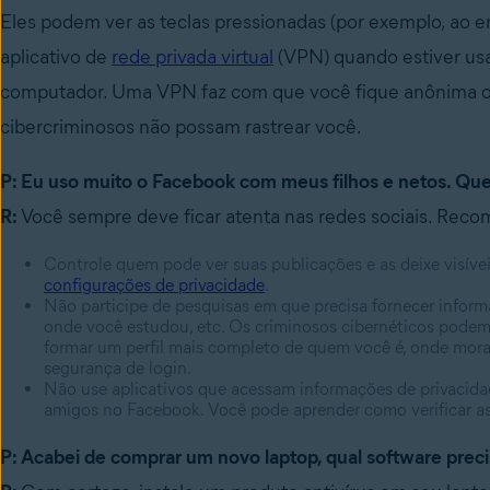
Eles podem ver as teclas pressionadas (por exemplo, ao 
aplicativo de
rede privada virtual
(VPN) quando estiver usa
computador. Uma VPN faz com que você fique anônima onl
cibercriminosos não possam rastrear você.
P: Eu uso muito o Facebook com meus filhos e netos. Qu
R:
Você sempre deve ficar atenta nas redes sociais. Rec
Controle quem pode ver suas publicações e as deixe visív
configurações de privacidade
.
Não participe de pesquisas em que precisa fornecer inform
onde você estudou, etc. Os criminosos cibernéticos podem
formar um perfil mais completo de quem você é, onde mora 
segurança de login.
Não use aplicativos que acessam informações de privacid
amigos no Facebook. Você pode aprender como verificar as
P: Acabei de comprar um novo laptop, qual software precis