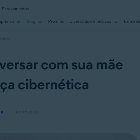
Para parceiros
mprensa
Blog
Prêmios
Diversidade e inclusão
Entre e
nética
nversar com sua mãe
ça cibernética
ER
14 JUN 2019