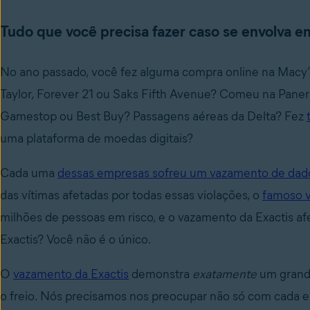
Tudo que você precisa fazer caso se envolva 
No ano passado, você fez alguma compra online na Macy’s,
Taylor, Forever 21 ou Saks Fifth Avenue? Comeu na Pane
Gamestop ou Best Buy? Passagens aéreas da Delta? Fez
uma plataforma de moedas digitais?
Cada uma
dessas empresas sofreu um vazamento de dad
das vítimas afetadas por todas essas violações, o
famoso v
milhões de pessoas em risco, e o vazamento da Exactis af
Exactis? Você não é o único.
O
vazamento da Exactis
demonstra
exatamente
um grand
o freio. Nós precisamos nos preocupar não só com cada