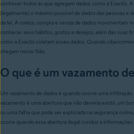
conhecer todos as que agregam dados, como a Exactis. A ú
(legalmente) o máximo possível de dados das pessoas e d
da lei. A coleta, compra e venda de dados movimentam m
conhecer seus hábitos, gostos e desejos, além das suas f
como a Exactis coletam esses dados. Quando cibercriminos
chegam nesse filão.
O que é um vazamento d
Um vazamento de dados é quando ocorre uma infiltração
vazamento é uma abertura que não deveria existir, um b
ou uma falha que pode ser explorada na segurança onlin
ocorre quando essa abertura ilegal conduz a informações o