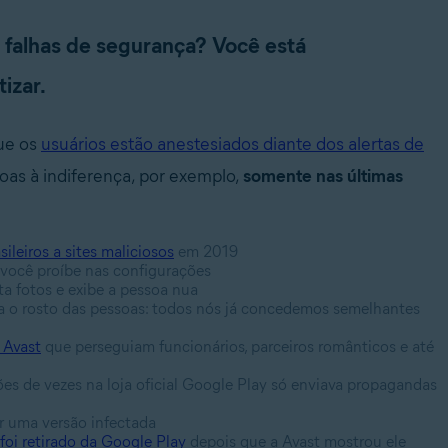
 e falhas de segurança? Você está
izar.
ue os
usuários estão anestesiados diante dos alertas de
soas à indiferença, por exemplo,
somente nas últimas
ileiros a sites maliciosos
em 2019
ocê proíbe nas configurações
a fotos e exibe a pessoa nua
 o rosto das pessoas: todos nós já concedemos semelhantes
 Avast
que perseguiam funcionários, parceiros românticos e até
es de vezes na loja oficial Google Play só enviava propagandas
or uma versão infectada
foi retirado da Google Play
depois que a Avast mostrou ele