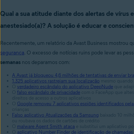
Qual a sua atitude diante dos alertas de vírus
anestesiado(a)? A solução é educar e conscient
Recentemente, um relatório da Avast Business mostrou q
segurança
. O excesso de notícias ruins pode levar as pes
semanas
nos deparamos com:
A Avast já bloqueou 4,6 milhões de tentativas de enviar bras
1.325 aplicativos rastreiam sua localização
mesmo quando v
O
verdadeiro escândalo do aplicativo DeepNude
que adapt
O
falso escândalo de privacidade
com o FaceApp que altera
direitos de acesso a outros aplicativos
O
Google removeu 7 aplicativos espiões identificados pela
crianças
Falso aplicativo Atualizações da Samsung
baixado 10 milhõ
ou roubava os dados de cartões de crédito
O
malware Agent Smith ataca
e substitui um aplicativo p
O
aplicativo Number Finder de identificação de chamadas 