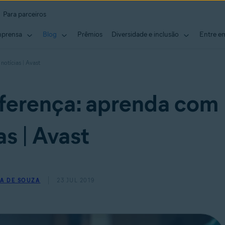
Para parceiros
mprensa
Blog
Prêmios
Diversidade e inclusão
Entre e
notícias | Avast
ferença: aprenda com
as | Avast
A DE SOUZA
23 JUL 2019