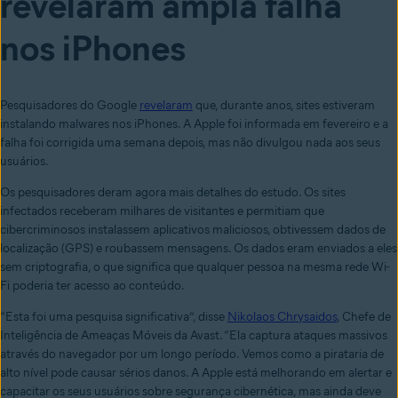
revelaram ampla falha
nos iPhones
Pesquisadores do Google
revelaram
que, durante anos, sites estiveram
instalando malwares nos iPhones. A Apple foi informada em fevereiro e a
falha foi corrigida uma semana depois, mas não divulgou nada aos seus
usuários.
Os pesquisadores deram agora mais detalhes do estudo. Os sites
infectados receberam milhares de visitantes e permitiam que
cibercriminosos instalassem aplicativos maliciosos, obtivessem dados de
localização (GPS) e roubassem mensagens. Os dados eram enviados a eles
sem criptografia, o que significa que qualquer pessoa na mesma rede Wi-
Fi poderia ter acesso ao conteúdo.
“Esta foi uma pesquisa significativa”, disse
Nikolaos Chrysaidos
, Chefe de
Inteligência de Ameaças Móveis da Avast. “Ela captura ataques massivos
através do navegador por um longo período. Vemos como a pirataria de
alto nível pode causar sérios danos. A Apple está melhorando em alertar e
capacitar os seus usuários sobre segurança cibernética, mas ainda deve