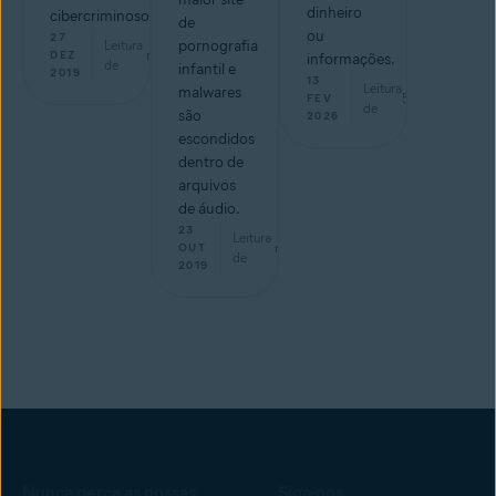
dinheiro
cibercriminosos
de
ou
27
Leitura
pornografia
min
DEZ
informações.
de
infantil e
2019
13
Leitura
malwares
5
min
FEV
de
são
2026
escondidos
dentro de
arquivos
de áudio.
23
Leitura
min
OUT
de
2019
Nunca perca as nossas
Siga-nos