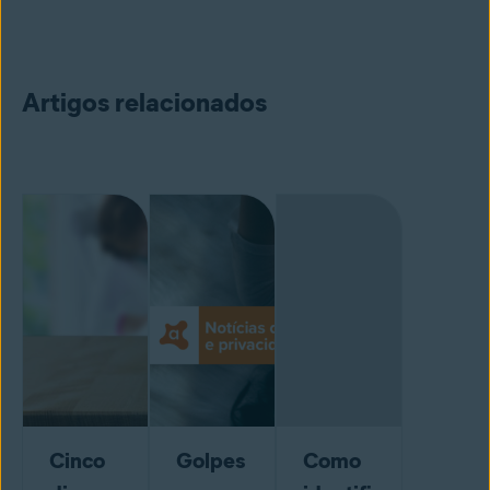
Artigos relacionados
Cinco
Golpes
Como