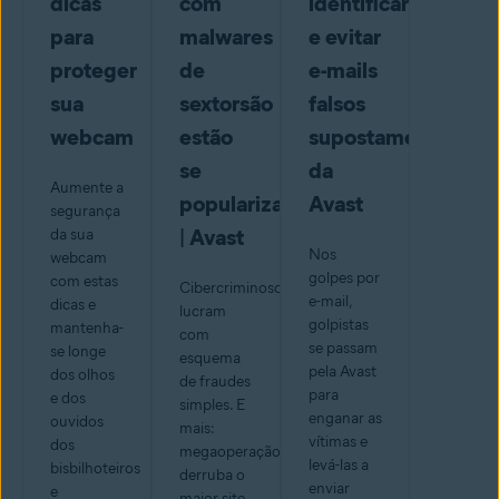
dicas
com
identificar
para
malwares
e evitar
proteger
de
e-mails
sua
sextorsão
falsos
webcam
estão
supostamente
se
da
Aumente a
popularizando
Avast
segurança
| Avast
da sua
Nos
webcam
golpes por
com estas
Cibercriminosos
e-mail,
dicas e
lucram
golpistas
mantenha-
com
se passam
se longe
esquema
pela Avast
dos olhos
de fraudes
para
e dos
simples. E
enganar as
ouvidos
mais:
vítimas e
dos
megaoperação
levá-las a
bisbilhoteiros
derruba o
enviar
e
maior site