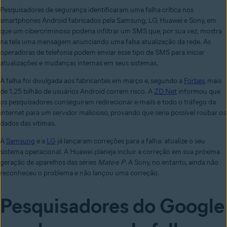
Pesquisadores de segurança identificaram uma falha crítica nos
smartphones Android fabricados pela Samsung, LG, Huawei e Sony, em
que um cibercriminoso poderia infiltrar um SMS que, por sua vez, mostra
na tela uma mensagem anunciando uma falsa atualização da rede. As
operadoras de telefonia podem enviar esse tipo de SMS para iniciar
atualizações e mudanças internas em seus sistemas.
A falha foi divulgada aos fabricantes em março e, segundo a
Forbes
, mais
de 1,25 bilhão de usuários Android correm risco. A
ZD Net
informou que
os pesquisadores conseguiram redirecionar e-mails e todo o tráfego da
internet para um servidor malicioso, provando que seria possível roubar os
dados das vítimas.
A
Samsung
e a
LG
já lançaram correções para a falha: atualize o seu
sistema operacional. A Huawei planeja incluir a correção em sua próxima
geração de aparelhos das séries
Mate
e
P
. A Sony, no entanto, ainda não
reconheceu o problema e não lançou uma correção.
Pesquisadores do Google