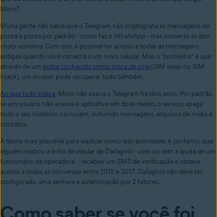
Moro?
Muita gente não sabia que o Telegram não criptografa as mensagens de
ponta a ponta por padrão - como faz o WhatsApp - mas somente as dos
chats secretos
. Com isso, é possível ter acesso a todas as mensagens
antigas quando você conecta a um novo celular. Mas o “problema” é que
através de um
golpe conhecido como
troca de chip
(SIM swap ou SIM
hijack), um invasor pode recuperar tudo também.
Ao que tudo indica
, Moro não usava o Telegram há dois anos. Por padrão,
se um usuário não acessa o aplicativo em doze meses, o serviço apaga
todo o seu histórico na nuvem, incluindo mensagens, arquivos de mídia e
contatos.
A teoria mais plausível para explicar como isso aconteceu é, portanto, que
alguém roubou a linha de celular de Dallagnol - com ou sem a ajuda de um
funcionário da operadora -, recebeu um SMS de verificação e obteve
acesso a todas as conversas entre 2015 e 2017. Dallagnol não deve ter
configurado uma senha e a autenticação por 2 fatores.
Como saber se você foi