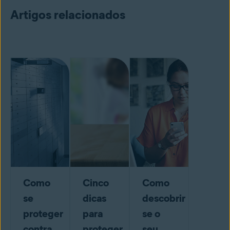
Artigos relacionados
Como
Cinco
Como
se
dicas
descobrir
proteger
para
se o
contra
proteger
seu