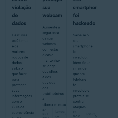
violação
sua
smartphone
de
webcam
foi
dados
hackeado
Aumente a
segurança
Descubra
Saiba se o
da sua
os últimos
seu
webcam
e os
smartphone
com estas
maiores
foi
dicas e
roubos de
invadido.
mantenha-
dados;
Identifique
se longe
saiba o
sinais de
dos olhos
que fazer
que seu
e dos
para
telefone
ouvidos
proteger
foi
dos
suas
invadido e
bisbilhoteiros
informações
proteja-se
e
com o
contra
cibercriminosos
Guia de
ataques.
27
Leitura
sobrevivência
26
min
Leitura
DEZ
de
5
min
NOV