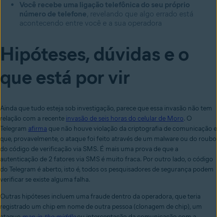
Você recebe uma ligação telefônica do seu próprio
número de telefone
, revelando que algo errado está
acontecendo entre você e a sua operadora
Hipóteses, dúvidas e o
que está por vir
Ainda que tudo esteja sob investigação, parece que essa invasão não tem
relação com a recente
invasão
de seis horas d
o celular de Moro
. O
Telegram
afirma
que não houve violação da criptografia de comunicação e
que, provavelmente, o ataque foi feito através de um malware ou do roubo
do código de verificação via SMS. É mais uma prova de que a
autenticação de 2 fatores via SMS é muito fraca. Por outro lado, o código
do Telegram é aberto, isto é, todos os pesquisadores de segurança podem
verificar se existe alguma falha.
Outras hipóteses incluem uma fraude dentro da operadora, que teria
registrado um chip em nome de outra pessoa (clonagem de chip), um
ataque
man-in-the-middle
ou interceptação da comunicação com a