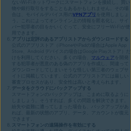
ないWi-Fiネットワークにスマートフォンを接続し、買い
物や銀行取引をすることもあるかもしれません。その場
合は、モバイルデバイス用の
VPNアプリ
を使用しましょ
う。これによってオンライン上の情報を匿名化し、サイ
バー犯罪者の目をかいくぐって、安全にフリーWi-Fiが使
用できます。
アプリは定評のあるアプリストアからダウンロードする
公式のアプリストア（iPhoneやiPadの場合はApple App
Store、Android デバイスの場合はGoogle Playストア）だ
けを利用してください。
多くの場合、
マルウェア
を開発
する犯罪者が
悪意のある偽のアプリを作成し、間違って
ダウンロードしてしまいそうな怪しい第三者のウェブサ
イトに掲載しています。公式のアプリストアには厳しい
審査プロセスがあり、安全性は高いと考えられます。
データをクラウドにバックアップする
スマートフォンのバックアップは、こまめに取るように
しましょう。そうすれば、多くの問題を解決できます。
紛失や盗難に遭ってしまった場合も、バックアップがあ
れば、最新の状態のアプリ、データ、アカウントが復元
できます。
スマートフォンの遠隔操作を有効にする