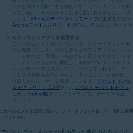
紛失や盗難に遭った場合、デバイスからすべての個人デ
ータを遠隔で削除できる機能です。（バックアップを取
っていれば、データがなくなる心配はありません）。詳
しくは、
iPhoneのデバイスをリモートで消去する
方法や
Androidデバイスをリモートで消去する
方法をご覧くださ
い。
セキュリティ アプリを使用する
これらのヒントを実行していれば、スマートフォンを安
全に保護できます。強力なセキュリティアプリをインス
トールすれば、保護レベルはさらに高くなります。セキ
ュリティソフトが常に機能し、未知のプログラムやファ
イルがデバイスに潜入しないよう守ってくれます。アバ
ストは世界最高水準のセキュリティエンジンを活用し、
何億人ものユーザーを保護しています。
アバスト モバイ
ル セキュリティ iOS版
または
アバスト モバイル セキュ
リティ Android版
をインストールして、データを保護し
ましょう。
これらのヒントを念頭に置いて、スマートフォンを楽しく、便利に使用
してください。
アバストでは、あなたが受け取った悪意のあるメール