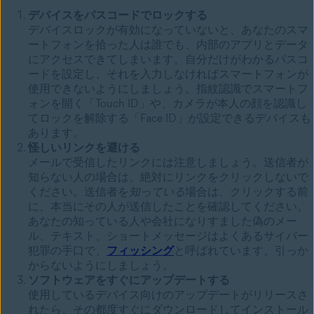
デバイスをパスコードでロックする
デバイスロックが有効になっていないと、あなたのスマ
ートフォンを拾った人は誰でも、内部のアプリとデータ
にアクセスできてしまいます。自分だけがわかるパスコ
ードを設定し、それを入力しなければスマートフォンが
使用できないようにしましょう。指紋認識でスマートフ
ォンを開く「Touch ID」や、カメラが本人の顔を認識し
てロックを解除する「Face ID」が設定できるデバイスも
あります。
怪しいリンクを避ける
メールで受信したリンクには注意しましょう。送信者が
知らない人の場合は、絶対にリンクをクリックしないで
ください。送信者を
知っている
場合は、クリックする前
に、本当にその人が送信したことを確認してください。
あなたの知っている人や会社になりすました偽のメー
ル、テキスト、ショートメッセージはよくあるサイバー
犯罪の手口で、
フィッシング
と呼ばれています。引っか
からないようにしましょう。
ソフトウェアをすぐにアップデートする
使用しているデバイス向けのアップデートがリリースさ
れたら、その都度すぐにダウンロードしてインストール