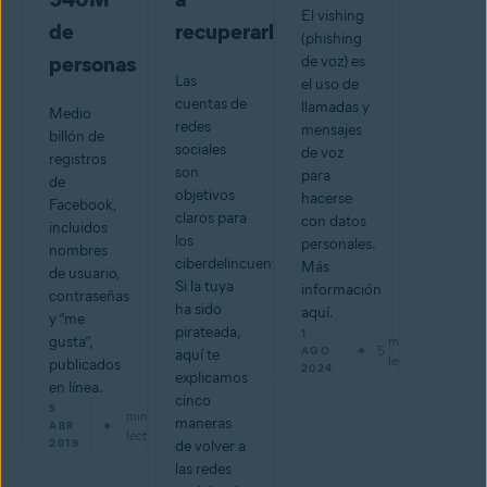
El vishing
de
recuperarlas.
(phishing
personas
de voz) es
Las
el uso de
cuentas de
llamadas y
Medio
redes
mensajes
billón de
sociales
de voz
registros
son
para
de
objetivos
hacerse
Facebook,
claros para
con datos
incluidos
los
personales.
nombres
ciberdelincuentes.
Más
de usuario,
Si la tuya
información
contraseñas
ha sido
aquí.
y “me
pirateada,
1
gusta“,
min de
5
AGO
aquí te
lectura
publicados
2024
explicamos
en línea.
cinco
5
min de
maneras
ABR
lectura
2019
de volver a
las redes