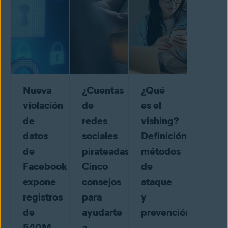
Nueva
¿Cuentas
¿Qué
violación
de
es el
de
redes
vishing?
datos
sociales
Definición,
de
pirateadas?
métodos
Facebook
Cinco
de
expone
consejos
ataque
registros
para
y
de
ayudarte
prevención
540M
a