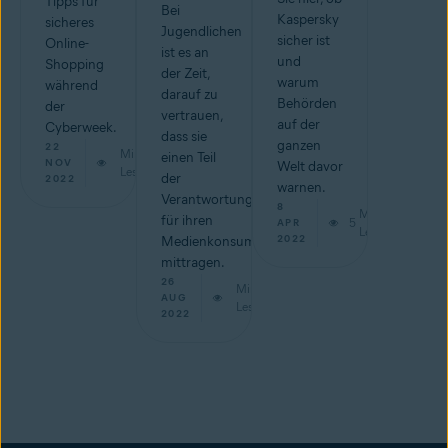
Tipps für
Bei
Kaspersky
sicheres
Jugendlichen
sicher ist
Online-
ist es an
und
Shopping
der Zeit,
warum
während
darauf zu
Behörden
der
vertrauen,
auf der
Cyberweek.
dass sie
ganzen
22
Min.
einen Teil
NOV
Welt davor
Lesestoff
der
2022
warnen.
Verantwortung
8
Min.
für ihren
5
APR
Lesestoff
2022
Medienkonsum
mittragen.
26
Min.
AUG
Lesestoff
2022