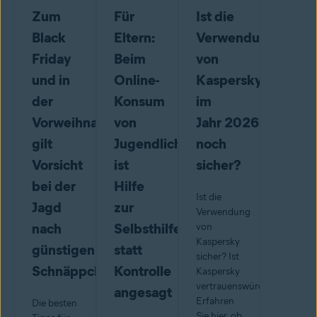
Zum
Für
Ist die
Black
Eltern:
Verwendung
Friday
Beim
von
und in
Online-
Kaspersky
der
Konsum
im
Vorweihnachtszeit
von
Jahr 2026
gilt
Jugendlichen
noch
Vorsicht
ist
sicher?
bei der
Hilfe
Ist die
Jagd
zur
Verwendung
nach
Selbsthilfe
von
Kaspersky
günstigen
statt
sicher? Ist
Schnäppchen
Kontrolle
Kaspersky
vertrauenswürdig?
angesagt
Erfahren
Die besten
Sie hier, ob