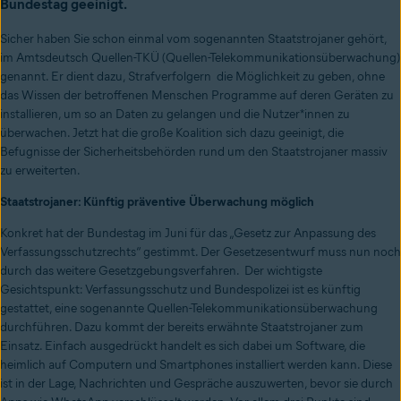
Bundestag geeinigt.
Sicher haben Sie schon einmal vom sogenannten Staatstrojaner gehört,
im Amtsdeutsch Quellen-TKÜ (Quellen-Telekommunikationsüberwachung)
genannt. Er dient dazu, Strafverfolgern die Möglichkeit zu geben, ohne
das Wissen der betroffenen Menschen Programme auf deren Geräten zu
installieren, um so an Daten zu gelangen und die Nutzer*innen zu
überwachen. Jetzt hat die große Koalition sich dazu geeinigt, die
Befugnisse der Sicherheitsbehörden rund um den Staatstrojaner massiv
zu erweiterten.
Staatstrojaner: Künftig präventive Überwachung möglich
Konkret hat der Bundestag im Juni für das „Gesetz zur Anpassung des
Verfassungsschutzrechts“ gestimmt. Der Gesetzesentwurf muss nun noch
durch das weitere Gesetzgebungsverfahren. Der wichtigste
Gesichtspunkt: Verfassungsschutz und Bundespolizei ist es künftig
gestattet, eine sogenannte Quellen-Telekommunikationsüberwachung
durchführen. Dazu kommt der bereits erwähnte Staatstrojaner zum
Einsatz. Einfach ausgedrückt handelt es sich dabei um Software, die
heimlich auf Computern und Smartphones installiert werden kann. Diese
ist in der Lage, Nachrichten und Gespräche auszuwerten, bevor sie durch