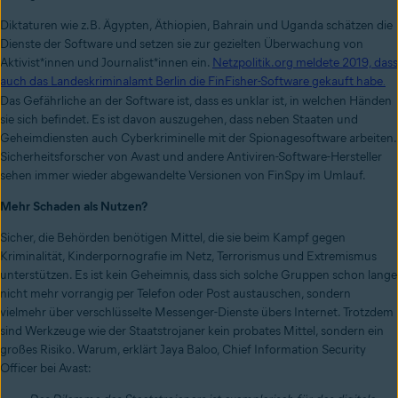
Diktaturen wie z.B.
Ägypten
,
Äthiopien
,
Bahrain
und
Uganda
schätzen die
Dienste der Software und setzen sie zur gezielten Überwachung von
Aktivist*innen und Journalist*innen ein.
Netzpolitik.org meldete 2019, dass
auch das Landeskriminalamt Berlin die FinFisher-Software gekauft habe
.
Das Gefährliche an der Software ist, dass es unklar ist, in welchen Händen
sie sich befindet. Es ist davon auszugehen, dass neben Staaten und
Geheimdiensten auch Cyberkriminelle mit der Spionagesoftware arbeiten.
Sicherheitsforscher von Avast und andere Antiviren-Software-Hersteller
sehen immer wieder abgewandelte Versionen von FinSpy im Umlauf.
Mehr Schaden als Nutzen?
Sicher, die Behörden benötigen Mittel, die sie beim Kampf gegen
Kriminalität, Kinderpornografie im Netz, Terrorismus und Extremismus
unterstützen. Es ist kein Geheimnis, dass sich solche Gruppen schon lange
nicht mehr vorrangig per Telefon oder Post austauschen, sondern
vielmehr über verschlüsselte Messenger-Dienste übers Internet. Trotzdem
sind Werkzeuge wie der Staatstrojaner kein probates Mittel, sondern ein
großes Risiko. Warum, erklärt Jaya Baloo, Chief Information Security
Officer bei Avast: