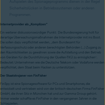
Aufspielen des Spionageprogramms dienen in der Regel
Sicherheitslücken in Betriebssystemen oder anderen
Programmen.
Internetprovider als „Komplizen“
Ein weiterer diskussionswürdiger Punkt: Die Bundesregierung holt für
derartige Überwachungsmaßnahmen die Internetprovider mit ins Boot.
Die sollen dazu verpflichtet werden,
dem Bundesamt für
„
Verfassungsschutz oder anderen berechtigten Behörden (…) Zugang zu
den Räumlichkeiten zu gewähren sowie die Aufstellung und den Betrieb
von Geräten für die Durchführung der Quellen-TKÜ zu ermöglichen
.
“
Bedeutet: Unternehmen wie die Deutsche Telekom oder Vodafone werden
verpflichtet, dem Staat beim Hacken zu unterstützen.
Der Staatstrojaner von FinFisher
FinSpy ist eine
Spionagesoftware
für
PCs
und
Smartphones
, die
entwickelt und vertrieben wird von der britisch-deutschen Firma FinFisher
GmbH, die ihren Sitz in München hat und zur Gamma Group gehört.
Immer wieder schaffte es FinFisher in den vergangenen Jahren in die
Schlagzeilen.