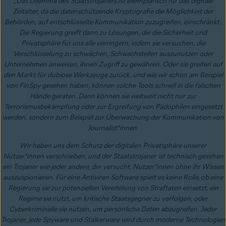
„Das Dilemma des Staatstrojaners ist exemplarisch für das digitale
Zeitalter, da die datenschützende Kryptografie die Möglichkeit der
Behörden, auf entschlüsselte Kommunikation zuzugreifen, einschränkt.
Die Regierung greift dann zu Lösungen, die die Sicherheit und
Privatsphäre für uns alle verringern, indem sie versuchen, die
Verschlüsselung zu schwächen, Schwachstellen auszunutzen oder
Unternehmen anweisen, ihnen Zugriff zu gewähren. Oder sie greifen auf
den Markt für dubiose Werkzeuge zurück, und wie wir schon am Beispiel
von FinSpy gesehen haben, können solche Tools schnell in die falschen
Hände geraten. Dann können sie weltweit nicht nur zur
Terrorismusbekämpfung oder zur Ergreifung von Pädophilen eingesetzt
werden, sondern zum Beispiel zur Überwachung der Kommunikation von
Journalist*innen.
Wir haben uns dem Schutz der digitalen Privatsphäre unserer
Nutzer*innen verschrieben, und der Staatstrojaner ist technisch gesehen
ein Trojaner wie jeder andere, der versucht, Nutzer*innen ohne ihr Wissen
auszuspionieren. Für eine Antiviren-Software spielt es keine Rolle, ob eine
Regierung sie zur potenziellen Vereitelung von Straftaten einsetzt, ein
Regime sie nutzt, um kritische Staatsgegner zu verfolgen, oder
Cyberkriminelle sie nutzen, um persönliche Daten abzugreifen. Jeder
Trojaner, jede Spyware und Stalkerware wird durch moderne Technologien