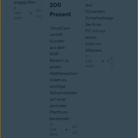
angegriffen.
200
laut
8
Min.
führenden
Prozent
JAN
Lesestoff
Sicherheitsexperten. Schütz
2021
Sie Ihren
CloudCare
PC mit nur
verhilft
einem
Kunden
Klick vor
aus dem
Malware.
MSP-
9
Min.
Bereich zu
5
FEB
Lesestoff
2022
einem
Wettbewerbsvorteil,
indem es
wichtige
Sicherheitsdienste
auf einer
zentralen
Plattform
bereitstellt.
17
Min.
JUN
Lesestoff
2019