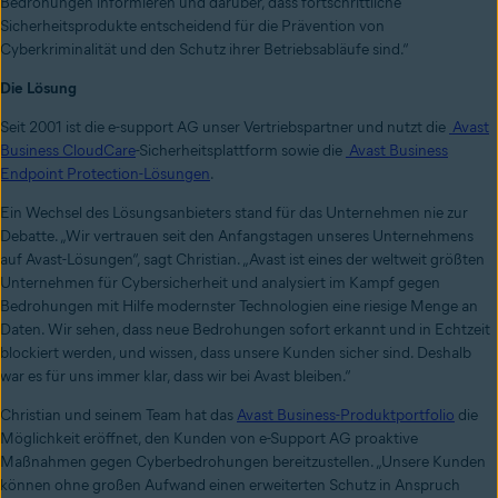
Bedrohungen informieren und darüber, dass fortschrittliche
Sicherheitsprodukte entscheidend für die Prävention von
Cyberkriminalität und den Schutz ihrer Betriebsabläufe sind.“
Die Lösung
Seit 2001 ist die e-support AG unser Vertriebspartner und nutzt die
Avast
Business CloudCare
-Sicherheitsplattform sowie die
Avast Business
Endpoint Protection-Lösungen
.
Ein Wechsel des Lösungsanbieters stand für das Unternehmen nie zur
Debatte. „Wir vertrauen seit den Anfangstagen unseres Unternehmens
auf Avast-Lösungen“, sagt Christian. „Avast ist eines der weltweit größten
Unternehmen für Cybersicherheit und analysiert im Kampf gegen
Bedrohungen mit Hilfe modernster Technologien eine riesige Menge an
Daten. Wir sehen, dass neue Bedrohungen sofort erkannt und in Echtzeit
blockiert werden, und wissen, dass unsere Kunden sicher sind. Deshalb
war es für uns immer klar, dass wir bei Avast bleiben.“
Christian und seinem Team hat das
Avast Business-Produktportfolio
die
Möglichkeit eröffnet, den Kunden von e-Support AG proaktive
Maßnahmen gegen Cyberbedrohungen bereitzustellen. „Unsere Kunden
können ohne großen Aufwand einen erweiterten Schutz in Anspruch