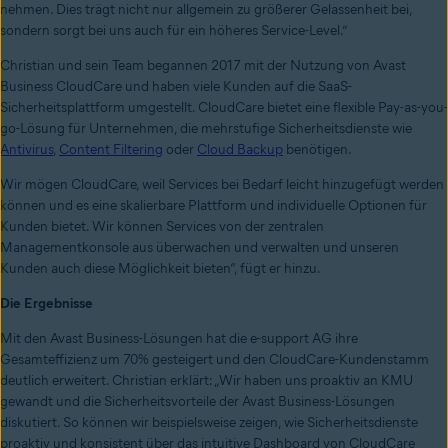
nehmen. Dies trägt nicht nur allgemein zu größerer Gelassenheit bei,
sondern sorgt bei uns auch für ein höheres Service-Level.”
Christian und sein Team begannen 2017 mit der Nutzung von Avast
Business CloudCare und haben viele Kunden auf die SaaS-
Sicherheitsplattform umgestellt. CloudCare bietet eine flexible Pay-as-you-
go-Lösung für Unternehmen, die mehrstufige Sicherheitsdienste wie
Antivirus
,
Content Filtering
oder
Cloud Backup
benötigen.
Wir mögen CloudCare, weil Services bei Bedarf leicht hinzugefügt werden
können und es eine skalierbare Plattform und individuelle Optionen für
Kunden bietet. Wir können Services von der zentralen
Managementkonsole aus überwachen und verwalten und unseren
Kunden auch diese Möglichkeit bieten“, fügt er hinzu.
Die Ergebnisse
Mit den Avast Business-Lösungen hat die e-support AG ihre
Gesamteffizienz um 70% gesteigert und den CloudCare-Kundenstamm
deutlich erweitert. Christian erklärt: „Wir haben uns proaktiv an KMU
gewandt und die Sicherheitsvorteile der Avast Business-Lösungen
diskutiert. So können wir beispielsweise zeigen, wie Sicherheitsdienste
proaktiv und konsistent über das intuitive Dashboard von CloudCare