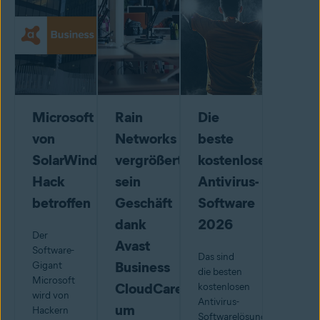
Microsoft
Rain
Die
von
Networks
beste
SolarWinds-
vergrößert
kostenlose
Hack
sein
Antivirus-
betroffen
Geschäft
Software
dank
2026
Der
Avast
Software-
Das sind
Business
Gigant
die besten
Microsoft
CloudCare
kostenlosen
wird von
Antivirus-
um
Hackern
Softwarelösungen