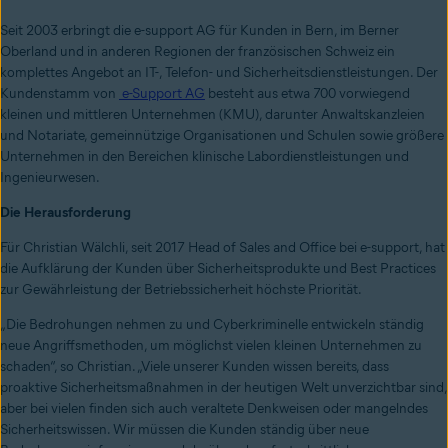
Seit 2003 erbringt die e-support AG für Kunden in Bern, im Berner
Oberland und in anderen Regionen der französischen Schweiz ein
komplettes Angebot an IT-, Telefon- und Sicherheitsdienstleistungen. Der
Kundenstamm von
e-Support AG
besteht aus etwa 700 vorwiegend
kleinen und mittleren Unternehmen (KMU), darunter Anwaltskanzleien
und Notariate, gemeinnützige Organisationen und Schulen sowie größere
Unternehmen in den Bereichen klinische Labordienstleistungen und
Ingenieurwesen.
Die Herausforderung
Für Christian Wälchli, seit 2017 Head of Sales and Office bei e-support, hat
die Aufklärung der Kunden über Sicherheitsprodukte und Best Practices
zur Gewährleistung der Betriebssicherheit höchste Priorität.
„Die Bedrohungen nehmen zu und Cyberkriminelle entwickeln ständig
neue Angriffsmethoden, um möglichst vielen kleinen Unternehmen zu
schaden“, so Christian. „Viele unserer Kunden wissen bereits, dass
proaktive Sicherheitsmaßnahmen in der heutigen Welt unverzichtbar sind,
aber bei vielen finden sich auch veraltete Denkweisen oder mangelndes
Sicherheitswissen. Wir müssen die Kunden ständig über neue