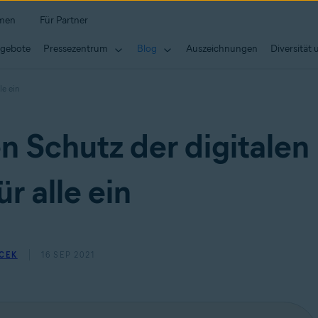
hmen
Für Partner
ngebote
Pressezentrum
Blog
Auszeichnungen
Diversität 
le ein
en Schutz der digitalen
ür alle ein
CEK
16 SEP 2021