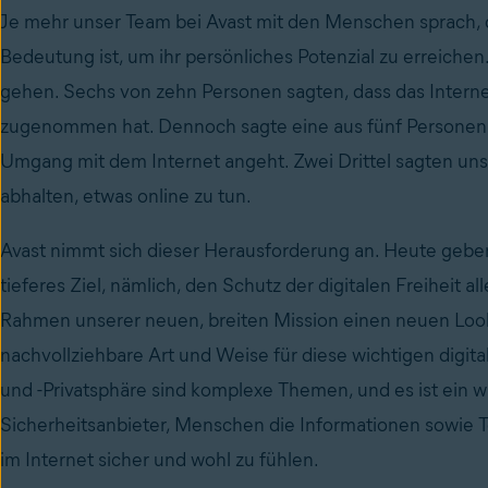
Je mehr unser Team bei Avast mit den Menschen sprach, 
Bedeutung ist, um ihr persönliches Potenzial zu erreichen.
gehen. Sechs von zehn Personen sagten, dass das Interne
zugenommen hat. Dennoch sagte eine aus fünf Personen,
Umgang mit dem Internet angeht. Zwei Drittel sagten uns,
abhalten, etwas online zu tun.
Avast nimmt sich dieser Herausforderung an. Heute gebe
tieferes Ziel, nämlich, den Schutz der digitalen Freiheit a
Rahmen unserer neuen, breiten Mission einen neuen Look
nachvollziehbare Art und Weise für diese wichtigen digit
und -Privatsphäre sind komplexe Themen, und es ist ein wich
Sicherheitsanbieter, Menschen die Informationen sowie To
im Internet sicher und wohl zu fühlen.