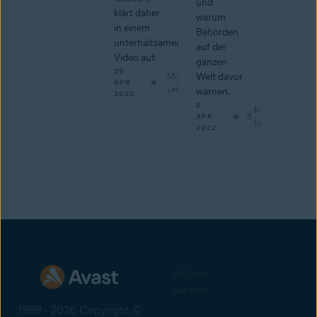
und
klärt daher
warum
in einem
Behörden
unterhaltsamen
auf der
Video auf.
ganzen
29
Min.
Welt davor
APR
Lesestoff
warnen.
2022
8
Min.
5
APR
Lesestoff
2022
Folgen
Sie uns
1988 - 2026 Copyright ©