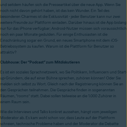
und seitdem häufen sich die Presseartikel über die neue App. Wenn Sie
noch nicht davon gehört haben, ist das kein Wunder. Ein Teil des
besonderen Charmes ist die Exklusivität - jeder Benutzer kann nur zwei
weitere Freunde zur Plattform einladen. Darüber hinaus ist die App bislang
nur für das iPhone verfügbar; Android-Nutzer müssen sich voraussichtlich
noch ein paar Monate gedulden. Für einige Enthusiasten ist die
Einschränkung sogar ein Grund, ein neues Smartphone mit dem iOS-
Betriebssystem zu kaufen. Warum ist die Plattform für Benutzer so
attraktiv?
Clubhouse: Der “Podcast” zum Mitdiskutieren
Es ist ein soziales Sprachnetzwerk, wo Sie Politikern, Influencern und Start-
up-Gründern, die auf einer Bühne sprechen, zuhören können! Oder Sie
melden sich selbst zu Wort. Gleich nach der Registrierung können Sie an
den Gesprächen teilnehmen. Die Gespräche finden in sogenannten
Räumen, “rooms” statt. Dabei sollen teilweise an die 1.000 Zuhörer in
einem Raum sein.
Wie die Interviews und Talks konkret aussehen, hängt vom jeweiligen
Moderator ab. Es kam wohl schon vor, dass Leute auf der Plattform
schreien, technische Probleme haben und der Moderator die Debatte