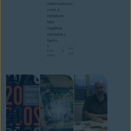
videorozhovor
s ním a
režisérem
této
úspěšné
minisérie o
šachu
4
min
LED
čtení
2021