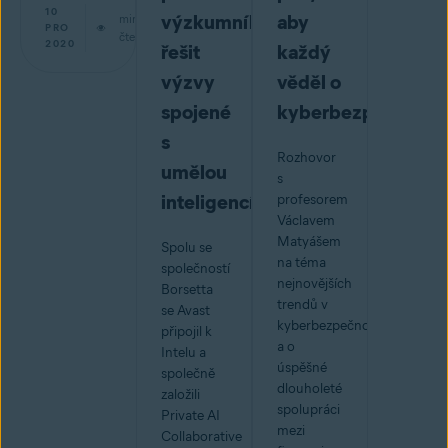
10
výzkumníkům
aby
min
PRO
čtení
2020
řešit
každý
výzvy
věděl o
spojené
kyberbezpečnosti
s
Rozhovor
umělou
s
inteligencí
profesorem
Václavem
Matyášem
Spolu se
na téma
společností
nejnovějších
Borsetta
trendů v
se Avast
kyberbezpečnosti
připojil k
a o
Intelu a
úspěšné
společně
dlouholeté
založili
spolupráci
Private AI
mezi
Collaborative