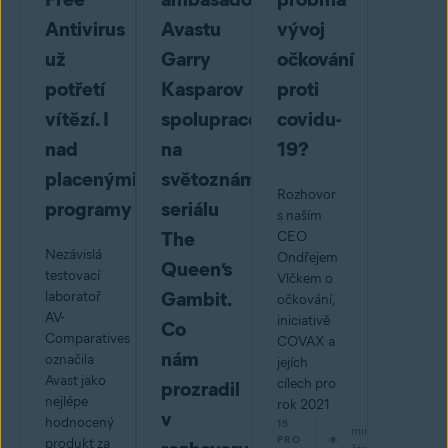
Antivirus
Avastu
vývoj
už
Garry
očkování
potřetí
Kasparov
proti
vítězí. I
spolupracoval
covidu-
nad
na
19?
placenými
světoznámém
Rozhovor
programy
seriálu
s naším
The
CEO
Nezávislá
Ondřejem
Queen’s
testovací
Vlčkem o
Gambit.
laboratoř
očkování,
AV-
iniciativě
Co
Comparatives
COVAX a
nám
označila
jejích
Avast jako
cílech pro
prozradil
nejlépe
rok 2021
v
hodnocený
15
min
PRO
produkt za