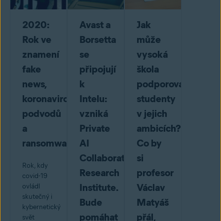
2020:
Avast a
Jak
Rok ve
Borsetta
může
znamení
se
vysoká
fake
připojují
škola
news,
k
podporovat
koronavirových
Intelu:
studenty
podvodů
vzniká
v jejich
a
Private
ambicích?
ransomwaru
AI
Co by
Collaborative
si
Rok, kdy
Research
profesor
covid-19
Institute.
Václav
ovládl
skutečný i
Bude
Matyáš
kybernetický
pomáhat
přál,
svět