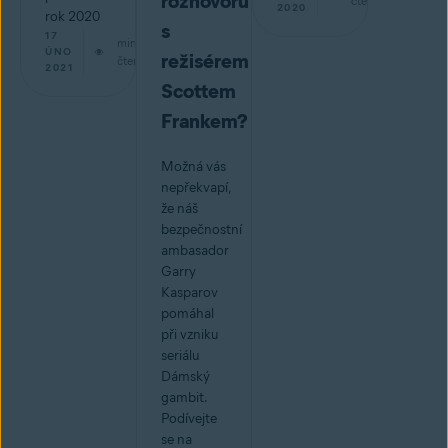
rozhovoru
čtení
2020
rok 2020
s
17
min
ÚNO
režisérem
čtení
2021
Scottem
Frankem?
Možná vás
nepřekvapí,
že náš
bezpečnostní
ambasador
Garry
Kasparov
pomáhal
při vzniku
seriálu
Dámský
gambit.
Podívejte
se na