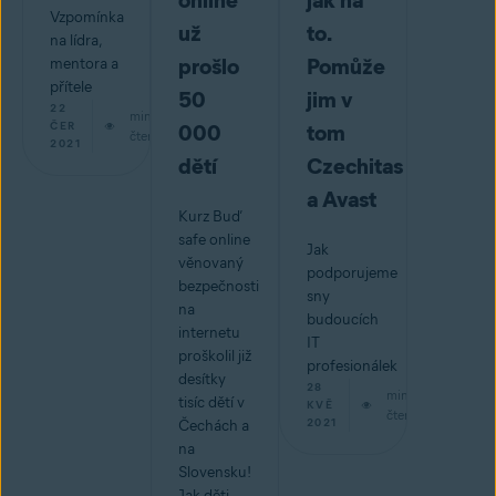
online
jak na
Vzpomínka
už
to.
na lídra,
prošlo
Pomůže
mentora a
přítele
50
jim v
22
min
ČER
000
tom
čtení
2021
dětí
Czechitas
a Avast
Kurz Buď
safe online
Jak
věnovaný
podporujeme
bezpečnosti
sny
na
budoucích
internetu
IT
proškolil již
profesionálek
desítky
28
min
tisíc dětí v
KVĚ
čtení
2021
Čechách a
na
Slovensku!
Jak děti