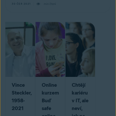
min čtení
30 ČER 2021
Vince
Online
Chtějí
Steckler,
kurzem
kariéru
1958-
Buď
v IT, ale
2021
safe
neví,