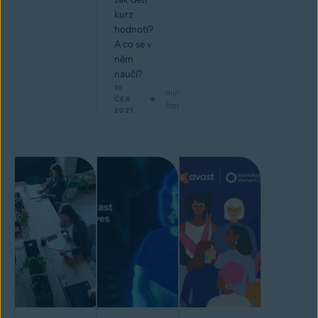
kurz
hodnotí?
A co se v
něm
naučí?
10
min
ČER
čtení
2021