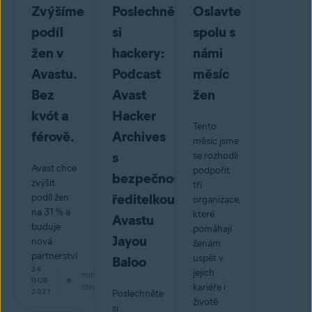
Zvýšíme
Poslechněte
Oslavte
podíl
si
spolu s
žen v
hackery:
námi
Avastu.
Podcast
měsíc
Bez
Avast
žen
kvót a
Hacker
Tento
férově.
Archives
měsíc jsme
s
se rozhodli
Avast chce
podpořit
bezpečnostní
zvýšit
tři
ředitelkou
podíl žen
organizace,
na 31 % a
které
Avastu
buduje
pomáhají
Jayou
nová
ženám
partnerství
uspět v
Baloo
24
jejich
min
DUB
čtení
kariéře i
2021
Poslechněte
životě
si