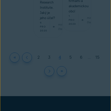
firmami a
Research
akademickou
Institute.
obcí
Jaký je
1
jeho účel?
min
PRO
čtení
4
2020
min
PRO
čtení
2020
2
3
4
5
6
...
15