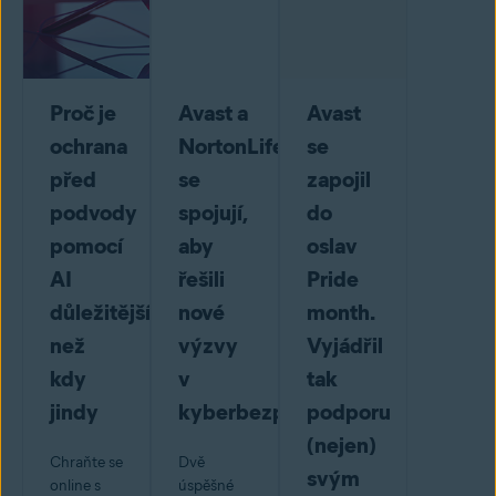
Proč je
Avast a
Avast
ochrana
NortonLifeLock
se
před
se
zapojil
podvody
spojují,
do
pomocí
aby
oslav
AI
řešili
Pride
důležitější
nové
month.
než
výzvy
Vyjádřil
kdy
v
tak
jindy
kyberbezpečnosti
podporu
(nejen)
Chraňte se
Dvě
svým
online s
úspěšné