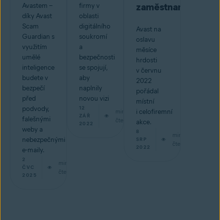
zaměstnancům
Avastem –
firmy v
díky Avast
oblasti
Scam
digitálního
Avast na
Guardian s
soukromí
oslavu
využitím
a
měsíce
umělé
bezpečnosti
hrdosti
inteligence
se spojují,
v červnu
budete v
aby
2022
bezpečí
naplnily
pořádal
před
novou vizi
místní
podvody,
12
min
i celofiremní
ZÁŘ
falešnými
čtení
akce.
2022
weby a
8
min
nebezpečnými
SRP
čtení
2022
e-maily.
2
min
ČVC
čtení
2025