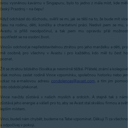
svou vysněnou kavárnu v Singapuru, bylo to jedno z mála míst, kde měli
český Prazdroj – na čepu!
Když odcházel do důchodu, svěřil se mi, jak se těší na to, že bude mít více
času na rodinu, děti, koníčky a charitativní práci. Nedivil jsem se mu, v
Avastu si příliš neodpočinul, a tak jsem mu opravdu přál možnost
soustředit se na osobní život.
Vincův odchod je nepředstavitelnou ztrátou pro jeho manželku a děti, pro
mě osobně, pro všechny v Avastu i pro každého, kdo měl tu čest ho
poznat.
Žít se ztrátou blízkého člověka je nesmírně těžké. Přátelé, známí a kolegové
však mohou zaslat rodině Vince vzpomínku, společnou historku nebo jen
vzkaz na e-mailovou adresu
condolences@avast.com
, a tím jim pomoci
toto období překonat.
Vince navždy zůstává v našich myslích a srdcích. A stejně tak s námi
zůstává jeho energie a vášeň pro to, aby se Avast stal skvělou firmou a svět
lepším místem.
Vinci, budeš nám chybět, budeme na Tebe vzpomínat. Děkuji Ti za všechno
a odpočívej v pokoji.