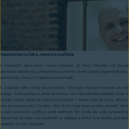
Vzpomínka na lídra, mentora a přítele
S hlubokým zármutkem musím oznámit, že Vince Steckler, náš bývalý
generální ředitel, můj předchůdce a mentor, drahý přítel a legenda Avastu,
zemřel toto úterý při tragické autonehodě.
K vyjádření této ztráty slova nestačí. Vince pro mě byl mnohem víc než
kolega - krátce poté, co přišel do Avastu, se z nás stali blízcí přátelé. A tak to
zůstalo celých deset let, které jsme strávili v Avastu bok po boku. Všichni,
kdo spolupracovali s Vincem, vědí, že ho nelze slovy snadno popsat. Velmi
si vážil soukromí a příliš o sobě nemluvil. Byl tvrdý, ale vždy spravedlivý.
Vyžadoval od sebe i od ostatních to nejlepší a strmý růst Avastu pod jeho
vedením je toho důkazem.