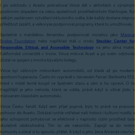
I po odchodu z Avastu pokračoval Vince dál v aktivitách s výrazným
pozitivním dopadem na celou společnost prostřednictvím filantropie. Byl
velkým zastáncem vytváření inkluzivního světa, kde každý dostane stejnou
příležitost zazářit, a velkoryse podporoval programy, které to umožňovaly.
Společně s manželkou Amandou podporovali iniciativy jako
Magical
Bridge Foundation
nebo například stáli u zrodu
Steckler Center fo
Responsible, Ethical, and Accessible Technology
na jeho alma mater,
Kalifornské univerzitě v Irvine. Vince miloval Avast a po svém odchodu
zůstal ve spojení s mnoha bývalými kolegy.
Vince byl vášnivým milovníkem automobilů, od klasik až po moderní
sportovní hyperauta. Často mi vyprávěl o červeném Ferrari Berlinetta 512,
které v mládí levně koupil ve špatném stavu a sám si ho opravil. O to
tragičtější je jeho nehoda, která se udála, právě když si užíval jízdu v
milovaném klasickém automobilu.
Vince Česku fandil. Když sem přijel poprvé, bylo to právě na pracovní
pohovor do Avastu. Dokázal rychle vstřebat naši historii i kulturní rozdíly a
jeho schopnost pohybovat se efektivně v naprosto cizím prostředí byla
skutečně obdivuhodná. Tím to ale nekončilo. Zapojil se do místní
komunity a získal si tu spoustu přátel. A když si jeho žena Amanda otevřela