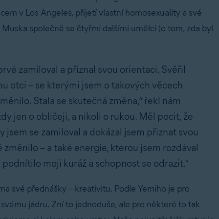
ncem v Los Angeles, přijetí vlastní homosexuality a své
 Muska společně se čtyřmi dalšími umělci (o tom, zda byl
rvé zamiloval a přiznal svou orientaci. Svěřil
u otci – se kterými jsem o takových věcech
změnilo. Stala se skutečná změna,“ řekl nám
 jen o obličeji, a nikoli o rukou. Měl pocit, že
dy jsem se zamiloval a dokázal jsem přiznat svou
 změnilo – a také energie, kterou jsem rozdával
 podnítilo moji kuráž a schopnost se odrazit.“
a své přednášky – kreativitu. Podle Yemiho je pro
 svému jádru. Zní to jednoduše, ale pro některé to tak