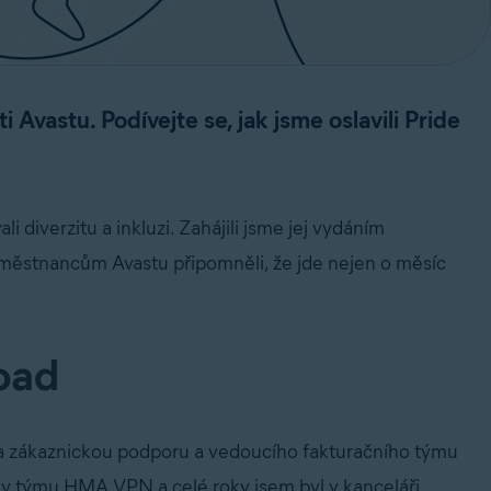
ti Avastu. Podívejte se, jak jsme oslavili Pride
diverzitu a inkluzi. Zahájili jsme jej vydáním
městnancům Avastu připomněli, že jde nejen o měsíc
oad
na zákaznickou podporu a vedoucího fakturačního týmu
 v týmu HMA VPN a celé roky jsem byl v kanceláři