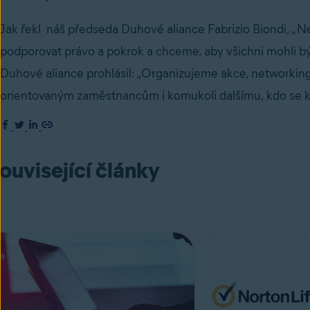
Jak řekl náš předseda Duhové aliance Fabrizio Biondi, „
podporovat právo a pokrok a chceme, aby všichni mohli bý
Duhové aliance prohlásil: „Organizujeme akce, networking a
orientovaným zaměstnancům i komukoli dalšímu, kdo se k 
ouvisející články