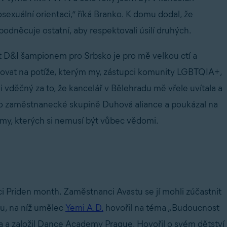
exuální orientaci,“ říká Branko. K domu dodal, že
 podněcuje ostatní, aby respektovali úsilí druhých.
t D&I šampionem pro Srbsko je pro mě velkou ctí a
zovat na potíže, kterým my, zástupci komunity LGBTQIA+,
 vděčný za to, že kancelář v Bělehradu mě vřele uvítala a
il o zaměstnanecké skupině Duhová aliance a poukázal na
émy, kterých si nemusí být vůbec vědomi.
 Priden month. Zaměstnanci Avastu se jí mohli zúčastnit
u, na níž umělec
Yemi A.D.
hovořil na téma „Budoucnost
ta a založil Dance Academy Prague. Hovořil o svém dětství