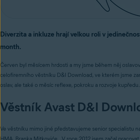
Diverzita a inkluze hrají velkou roli v jedinečnos
month.
Červen byl měsícem hrdosti a my jsme během něj oslavovali 
celofiremního věstníku D&I Download, ve kterém jsme za
oslav, ale také o měsíc reflexe, pokroku a rozvoje kupředu.
Věstník Avast D&I Downl
Ve věstníku mimo jiné představujeme senior specialistu 
HMA, Branka Mitkoviće. „V roce 2012 jsem začal pracovat