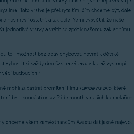
udujeme si kolem sebe vrstvy. Naše nejvnitřnější vrstva je
 myslíme. Tato vrstva je překryta tím, čím chceme být, dále
 o nás myslí ostatní, a tak dále. Yemi vysvětlil, že naše
t jednotlivé vrstvy a vrátit se zpět k našemu základnímu
Jsou to - možnost bez obav chybovat, návrat k dětské
t vyhradit si každý den čas na zábavu a kuráž vystoupit
y věcí budoucích.“
ně mohli zúčastnit promítání filmu
Rande na oko
, které
teré bylo součástí oslav Pride month v našich kancelářích
le my chceme všem zaměstnancům Avastu dát jasně najevo,