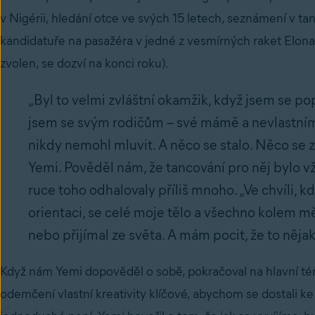
v Nigérii, hledání otce ve svých 15 letech, seznámení v ta
kandidatuře na pasažéra v jedné z vesmírných raket Elona
zvolen, se dozví na konci roku).
„Byl to velmi zvláštní okamžik, když jsem se pop
jsem se svým rodičům – své mámě a nevlastním
nikdy nemohl mluvit. A něco se stalo. Něco se 
Yemi. Pověděl nám, že tancování pro něj bylo vždy
ruce toho odhalovaly příliš mnoho. „Ve chvíli, k
orientaci, se celé moje tělo a všechno kolem mě
nebo přijímal ze světa. A mám pocit, že to nějak
Když nám Yemi dopověděl o sobě, pokračoval na hlavní tém
odemčení vlastní kreativity klíčové, abychom se dostali ke