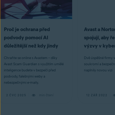
Proč je ochrana před
Avast a Norto
podvody pomocí AI
spojují, aby ře
důležitější než kdy jindy
výzvy v kybe
Chraňte se online s Avastem – díky
Dvě úspěšné firmy v 
Avast Scam Guardian s využitím umělé
soukromí a bezpečnos
inteligence budete v bezpečí před
naplnily novou vizi
podvody, falešnými weby a
nebezpečnými e-maily.
min čtení
2 ČVC 2025
12 ZÁŘ 2022