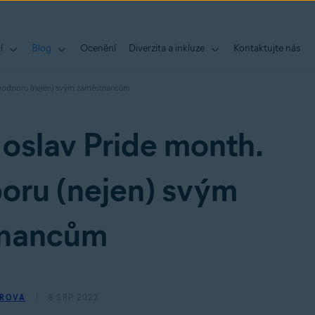
í
Blog
Ocenění
Diverzita a inkluze
Kontaktujte nás
ak podporu (nejen) svým zaměstnancům
 oslav Pride month.
poru (nejen) svým
nancům
EROVA
8 SRP 2022