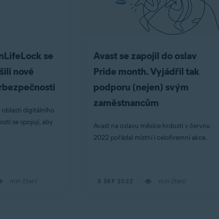
nLifeLock se
Avast se zapojil do oslav
šili nové
Pride month. Vyjádřil tak
rbezpečnosti
podporu (nejen) svým
zaměstnancům
oblasti digitálního
ti se spojují, aby
Avast na oslavu měsíce hrdosti v červnu
2022 pořádal místní i celofiremní akce.
min čtení
min čtení
8 SRP 2022