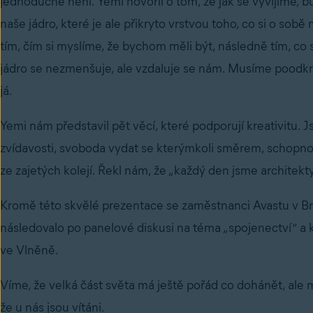
jednoduché není. Yemi hovořil o tom, že jak se vyvíjíme, b
naše jádro, které je ale přikryto vrstvou toho, co si o sobě
tím, čím si myslíme, že bychom měli být, následně tím, co si
jádro se nezmenšuje, ale vzdaluje se nám. Musíme poodkrý
já.
Yemi nám představil pět věcí, které podporují kreativitu. 
zvídavosti, svoboda vydat se kterýmkoli směrem, schopnos
ze zajetých kolejí. Řekl nám, že „každý den jsme architekt
Kromě této skvělé prezentace se zaměstnanci Avastu v Br
následovalo po panelové diskusi na téma „spojenectví“ a k
ve Vlněně.
Víme, že velká část světa má ještě pořád co dohánět, a
že u nás jsou vítáni.