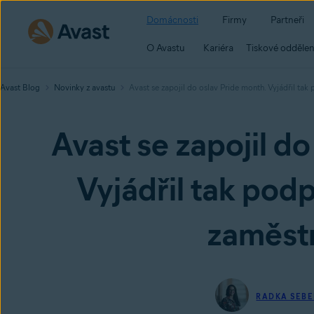
Domácnosti
Firmy
Partneři
O Avastu
Kariéra
Tiskové oddělen
Avast Blog
Novinky z avastu
Avast se zapojil do oslav Pride month. Vyjádřil t
Avast se zapojil do
Vyjádřil tak pod
zaměst
RADKA SEB