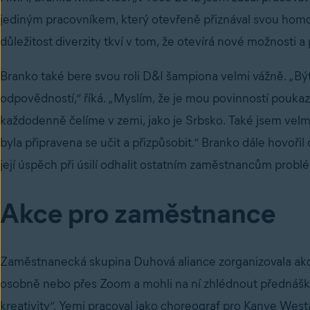
jediným pracovníkem, který otevřeně přiznával svou homos
důležitost diverzity tkví v tom, že otevírá nové možnosti a
Branko také bere svou roli D&I šampiona velmi vážně. „Bý
odpovědností,“ říká. „Myslím, že je mou povinností pouka
každodenně čelíme v zemi, jako je Srbsko. Také jsem velmi
byla připravena se učit a přizpůsobit.“ Branko dále hovoř
její úspěch při úsilí odhalit ostatním zaměstnancům probl
Akce pro zaměstnance
Zaměstnanecká skupina Duhová aliance zorganizovala akci
osobně nebo přes Zoom a mohli na ní zhlédnout přednášk
kreativity“. Yemi pracoval jako choreograf pro Kanye Wes