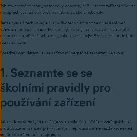
Tablety, chytré telefony, notebooky, adaptéry či Bluetooth zařízení dříve na
nákupních seznamech před návratem do školy nebývaly.
Jenže nyní už technologie hrají v životech dětí mnohem větší roli než
v životě mnohých z nás, když jsme byli ve stejném věku. Ať už vaše dítě
nastupuje na střední, nebo na vysokou školu, nejspíš si s sebou bude brát
různá zařízení.
Poraďte svým dětem, jak se zařízeními bezpečně zacházet i ve škole:
1. Seznamte se se
školními pravidly pro
používání zařízení
Tato rada se spíše týká rodičů (a vysokoškoláků). Většina vyučujících sice
proti používání zařízení při výuce nijak neprotestuje, ale každá vzdělávací
instituce k němu přistupuje jinak.