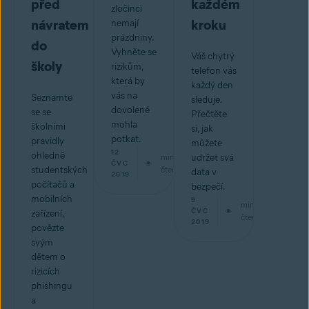
před
každém
zločinci
návratem
kroku
nemají
prázdniny.
do
Vyhněte se
Váš chytrý
školy
rizikům,
telefon vás
která by
každý den
vás na
Seznamte
sleduje.
dovolené
se se
Přečtěte
mohla
školními
si, jak
potkat.
pravidly
můžete
12
ohledně
min
udržet svá
ČVC
studentských
čtení
data v
2019
počítačů a
bezpečí.
mobilních
9
min
ČVC
zařízení,
čtení
2019
povězte
svým
dětem o
rizicích
phishingu
a