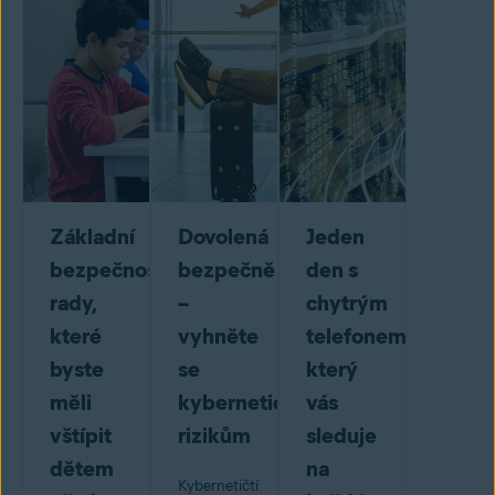
Základní
Dovolená
Jeden
bezpečnostní
bezpečně
den s
rady,
–
chytrým
které
vyhněte
telefonem,
byste
se
který
měli
kybernetickým
vás
vštípit
rizikům
sleduje
dětem
na
Kybernetičtí