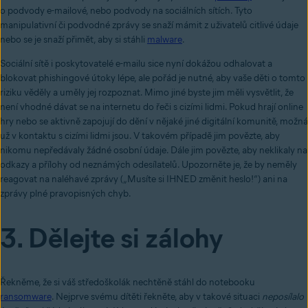
o podvody e-mailové, nebo podvody na sociálních sítích. Tyto
manipulativní či podvodné zprávy se snaží mámit z uživatelů citlivé údaje
nebo se je snaží přimět, aby si stáhli
malware
.
Sociální sítě i poskytovatelé e-mailu sice nyní dokážou odhalovat a
blokovat phishingové útoky lépe, ale pořád je nutné, aby vaše děti o tomto
riziku věděly a uměly jej rozpoznat. Mimo jiné byste jim měli vysvětlit, že
není vhodné dávat se na internetu do řeči s cizími lidmi. Pokud hrají online
hry nebo se aktivně zapojují do dění v nějaké jiné digitální komunitě, možná
už v kontaktu s cizími lidmi jsou. V takovém případě jim povězte, aby
nikomu nepředávaly žádné osobní údaje. Dále jim povězte, aby neklikaly na
odkazy a přílohy od neznámých odesílatelů. Upozorněte je, že by neměly
reagovat na naléhavé zprávy („Musíte si IHNED změnit heslo!“) ani na
zprávy plné pravopisných chyb.
3. Dělejte si zálohy
Řekněme, že si váš středoškolák nechtěně stáhl do notebooku
ransomware
. Nejprve svému dítěti řekněte, aby v takové situaci
neposílalo