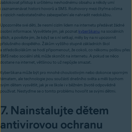
zablokovat přístup k určitému nevhodnému obsahu a někdy umí
i zaznamenávat historii hovorů a SMS. Rozhovory mezi čtyřma očima
o rizicích nedostatečného zabezpečení ale nahradit nedokážou.
Upozorněte své děti, že nesmí cizím lidem na internetu předávat žádné
osobní informace. Vysvětlete jim, jak poznat
kyberšikanu
na sociálních
sítích, a povězte jim, že když se s ní setkají, měly by na ni upozornit
příslušného dospělého. Žákům vyššího stupně základních škol
a středoškolákům se hodí připomenout, že cokoli, co někomu pošlou přes
SMS nebo sociální sítě, může skončit na internetu. A pokud se něco
dostane na internet, většinou to už nepůjde smazat.
Kyberšikana může být pro mnohé choulostivým nebo dokonce sporným
tématem, ale technologie jsou součástí dnešního světa a měli bychom
svým dětem vysvětlit, jak je ve škole i v běžném životě odpovědně
používat. Nestyďme se o tomto problému hovořit se svými dětmi.
7. Nainstalujte dětem
antivirovou ochranu