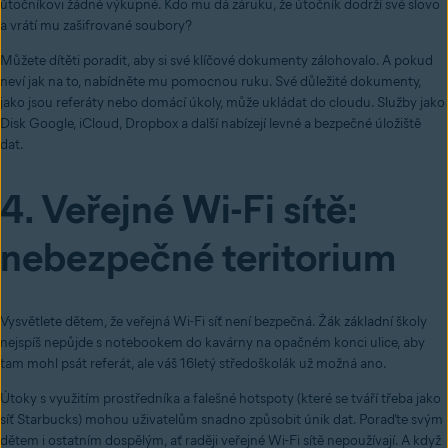
útočníkovi žádné výkupné. Kdo mu dá záruku, že útočník dodrží své slovo
a vrátí mu zašifrované soubory?
Můžete dítěti poradit, aby si své klíčové dokumenty zálohovalo. A pokud
neví jak na to, nabídněte mu pomocnou ruku. Své důležité dokumenty,
jako jsou referáty nebo domácí úkoly, může ukládat do cloudu. Služby jako
Disk Google, iCloud, Dropbox a další nabízejí levné a bezpečné úložiště
dat.
4. Veřejné Wi-Fi sítě:
nebezpečné teritorium
Vysvětlete dětem, že veřejná Wi-Fi síť není bezpečná. Žák základní školy
nejspíš nepůjde s notebookem do kavárny na opačném konci ulice, aby
tam mohl psát referát, ale váš 16letý středoškolák už možná ano.
Útoky s využitím prostředníka a falešné hotspoty (které se tváří třeba jako
síť Starbucks) mohou uživatelům snadno způsobit únik dat. Poraďte svým
dětem i ostatním dospělým, ať raději veřejné Wi-Fi sítě nepoužívají. A když