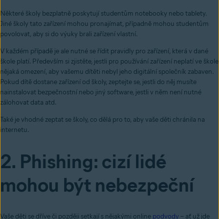
Některé školy bezplatně poskytují studentům notebooky nebo tablety.
Jiné školy tato zařízení mohou pronajímat, případně mohou studentům
povolovat, aby si do výuky brali zařízení vlastní.
V každém případě je ale nutné se řídit pravidly pro zařízení, která v dané
škole platí. Především si zjistěte, jestli pro používání zařízení neplatí ve škole
nějaká omezení, aby vašemu dítěti nebyl jeho digitální společník zabaven.
Pokud dítě dostane zařízení od školy, zeptejte se, jestli do něj musíte
nainstalovat bezpečnostní nebo jiný software, jestli v něm není nutné
zálohovat data atd.
Také je vhodné zeptat se školy, co dělá pro to, aby vaše děti chránila na
internetu.
2. Phishing: cizí lidé
mohou být nebezpeční
Vaše děti se dříve či později setkají s nějakými online
podvody
– ať už jde