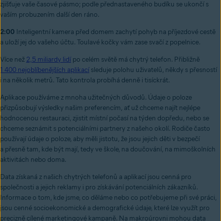
zjišťuje vaše časové pásmo; podle přednastaveného budíku se ukončí s
vaším probuzením další den ráno.
2:00
Inteligentní kamera před domem zachytí pohyb na příjezdové cestě
a uloží jej do vašeho účtu. Toulavé kočky vám zase svačí z popelnice.
Více než
2,5 miliardy lidí
po celém světě má chytrý telefon. Přibližně
1 400 nejoblíbenějších aplikací
sleduje polohu uživatelů, někdy s přesností
i na několik metrů. Tato kontrola probíhá denně i tisíckrát.
Aplikace používáme z mnoha užitečných důvodů. Údaje o poloze
přizpůsobují výsledky našim preferencím, ať už chceme najít nejlépe
hodnocenou restauraci, zjistit místní počasí na týden dopředu, nebo se
chceme seznámit s potenciálními partnery z našeho okolí. Rodiče často
používají údaje o poloze, aby měli jistotu, že jsou jejich děti v bezpečí
a přesně tam, kde být mají, tedy ve škole, na doučování, na mimoškolních
aktivitách nebo doma.
Data získaná z našich chytrých telefonů a aplikací jsou cenná pro
společnosti a jejich reklamy i pro získávání potenciálních zákazníků.
Informace o tom, kde jsme, co děláme nebo co potřebujeme při své práci,
jsou cenné socioekonomické a demografické údaje, které lze využít pro
precizně cílené marketingové kampaně. Na makroúrovni mohou data