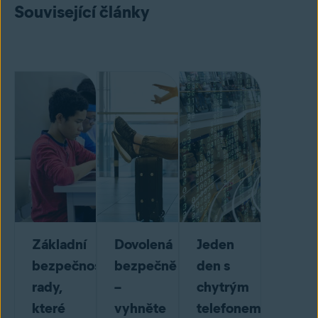
Související články
Základní
Dovolená
Jeden
bezpečnostní
bezpečně
den s
rady,
–
chytrým
které
vyhněte
telefonem,