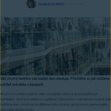
CHARLOTTE EMPEY
9 ČVC 2019
Váš chytrý telefon vás každý den sleduje. Přečtěte si, jak můžete
udržet svá data v bezpečí.
Ať už si to uvědomujeme, nebo ne, každý náš krok je pod pečlivým
dohledem chytrých telefonů a aplikací. Data toho o nás řeknou hodně: kde
bydlíme, kam chodíme, co děláme, koho známe, jak komunikujeme a jaké
jsou naše osobní zvyky.