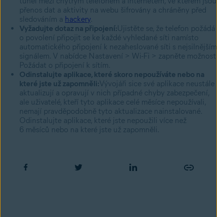
tunel mezi chytrým telefonem a internetem, ve kterém jsou
přenos dat a aktivity na webu šifrovány a chráněny před
sledováním a
hackery
.
Vyžadujte dotaz na připojení:
Ujistěte se, že telefon požádá
o povolení připojit se ke každé vyhledané síti namísto
automatického připojení k nezaheslované síti s nejsilnějším
signálem. V nabídce Nastavení > Wi-Fi > zapněte možnost
Požádat o připojení k sítím.
Odinstalujte aplikace, které skoro nepoužíváte nebo na
které jste už zapomněli:
Vývojáři sice své aplikace neustále
aktualizují a opravují v nich případné chyby zabezpečení,
ale uživatelé, kteří tyto aplikace celé měsíce nepoužívali,
nemají pravděpodobně tyto aktualizace nainstalované.
Odinstalujte aplikace, které jste nepoužili více než
6 měsíců nebo na které jste už zapomněli.