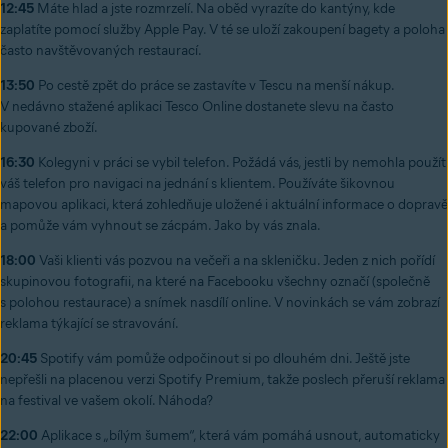
12:45
Máte hlad a jste rozmrzelí. Na oběd vyrazíte do kantýny, kde
zaplatíte pomocí služby Apple Pay. V té se uloží zakoupení bagety a poloha
často navštěvovaných restaurací.
13:50
Po cestě zpět do práce se zastavíte v Tescu na menší nákup.
V nedávno stažené aplikaci Tesco Online dostanete slevu na často
kupované zboží.
16:30
Kolegyni v práci se vybil telefon. Požádá vás, jestli by nemohla použít
váš telefon pro navigaci na jednání s klientem. Používáte šikovnou
mapovou aplikaci, která zohledňuje uložené i aktuální informace o dopravě
a pomůže vám vyhnout se zácpám. Jako by vás znala.
18:00
Vaši klienti vás pozvou na večeři a na skleničku. Jeden z nich pořídí
skupinovou fotografii, na které na Facebooku všechny označí (společně
s polohou restaurace) a snímek nasdílí online. V novinkách se vám zobrazí
reklama týkající se stravování.
20:45
Spotify vám pomůže odpočinout si po dlouhém dni. Ještě jste
nepřešli na placenou verzi Spotify Premium, takže poslech přeruší reklama
na festival ve vašem okolí. Náhoda?
22:00
Aplikace s „bílým šumem“, která vám pomáhá usnout, automaticky