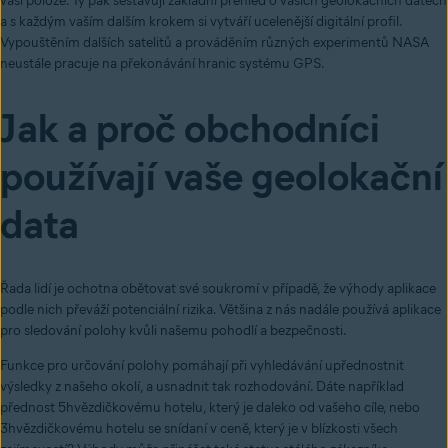
vaší poloze. Ty pak sestavují základní přehled o vašich geolokačních datech
a s každým vaším dalším krokem si vytváří ucelenější digitální profil.
Vypouštěním dalších satelitů a prováděním různých experimentů NASA
neustále pracuje na překonávání hranic systému GPS.
Jak a proč obchodníci
používají vaše geolokační
data
Řada lidí je ochotna obětovat své soukromí v případě, že výhody aplikace
podle nich převáží potenciální rizika. Většina z nás nadále používá aplikace
pro sledování polohy kvůli našemu pohodlí a bezpečnosti.
Funkce pro určování polohy pomáhají při vyhledávání upřednostnit
výsledky z našeho okolí, a usnadnit tak rozhodování. Dáte například
přednost 5hvězdičkovému hotelu, který je daleko od vašeho cíle, nebo
3hvězdičkovému hotelu se snídaní v ceně, který je v blízkosti všech