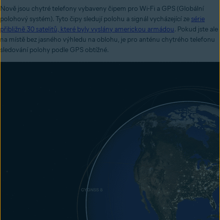
Nově jsou chytré telefony vybaveny čipem pro Wi-Fi a GPS (Globální
polohový systém). Tyto čipy sledují polohu a signál vycházející ze
série
přibližně 30 satelitů, které byly vyslány americkou armádou
. Pokud jste ale
na místě bez jasného výhledu na oblohu, je pro anténu chytrého telefonu
sledování polohy podle GPS obtížné.