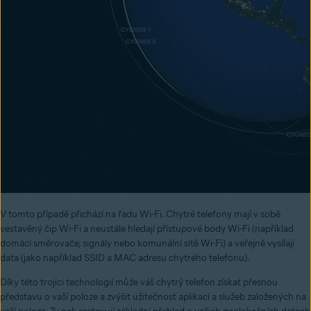
V tomto případě přichází na řadu Wi-Fi. Chytré telefony mají v sobě
vestavěný čip Wi-Fi a neustále hledají přístupové body Wi-Fi (například
domácí směrovače, signály nebo komunální sítě Wi-Fi) a veřejně vysílají
data (jako například SSID a MAC adresu chytrého telefonu).
Díky této trojici technologií může váš chytrý telefon získat přesnou
představu o vaší poloze a zvýšit užitečnost aplikací a služeb založených na