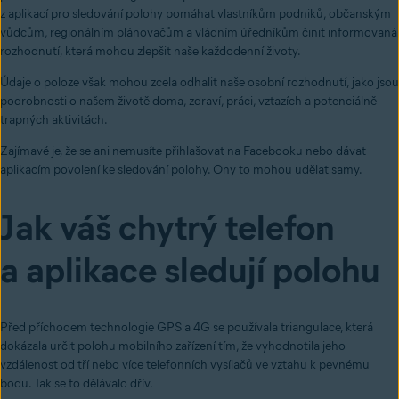
z aplikací pro sledování polohy pomáhat vlastníkům podniků, občanským
vůdcům, regionálním plánovačům a vládním úředníkům činit informovaná
rozhodnutí, která mohou zlepšit naše každodenní životy.
Údaje o poloze však mohou zcela odhalit naše osobní rozhodnutí, jako jsou
podrobnosti o našem životě doma, zdraví, práci, vztazích a potenciálně
trapných aktivitách.
Zajímavé je, že se ani nemusíte přihlašovat na Facebooku nebo dávat
aplikacím povolení ke sledování polohy. Ony to mohou udělat samy.
Jak váš chytrý telefon
a aplikace sledují polohu
Před příchodem technologie GPS a 4G se používala triangulace, která
dokázala určit polohu mobilního zařízení tím, že vyhodnotila jeho
vzdálenost od tří nebo více telefonních vysílačů ve vztahu k pevnému
bodu. Tak se to dělávalo dřív.