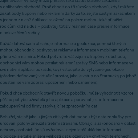
zajímavostí? Výhody může přinášet také status stálého zákazníka
v oblíbeném obchodě. Proč chodit do tří různých obchodů, když můžete
získat body, kupóny nebo reklamní dárky za to, že jste častým zákazníkem
v jednom z nich? Aplikace založené na poloze mohou také přinášet
rodičům klid na duši – poskytují totiž v reálném čase přesné informace
o poloze členů rodiny.
Každá datová sada obsahuje informace o geolokaci, pomocí kterých
mohou obchodníci poskytovat reklamy a informace v mobilním telefonu
přímo vám na míru. Pokud potvrdíte váš zájem o kupóny z obchodu,
obchodníci vám mohou posílat reklamní zprávy SMS nebo informace ve
své nativní aplikaci pokaždé, když vstoupíte do vytyčené geolokace
(předem definovaný virtuální prostor, jako je vstup do Starbucks, po jehož
opuštění se vám zobrazí upozornění nebo oznámení).
Pokud chce obchodník otevřít novou pobočku, může vyhodnotit vzorce
pěšího pohybu uživatelů jeho aplikace a porovnat je s informacemi
zakoupenými od firmy zabývající se zpracováním dat.
Bohužel, stejně jako u jiných citlivých dat mohou být data ze služby pro
určování polohy zneužita třetími stranami. Obhájci a zákonodárci v oblasti
ochrany osobních údajů vyžadovali nejen lepší ukládání informací
o poloze, ale také snížení velikosti dat uložených v chytrých telefonech,