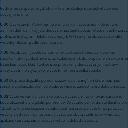
Podívejme se společně, jak chytrý telefon sleduje naše aktivity během
obyčejného dne:
6:00
Čas vstávat! V chytrém telefonu se vám spustí budík. Je tu ráno
a s ním i další den, kdy jste sledováni. Zjišťujete počasí, čtete si titulky zpráv,
prohlížíte Instagram. Telefon se připojí k Wi-Fi a vy na obrazovce uvidíte
výsledky hledání podle vašeho přání.
7:00
Autobusem jedete do posilovny. Oblíbená fitness aplikace vám
spočítá kroky, rychlost, intenzitu, vzdálenost a kalorie spálené při cvičení na
běžeckém páse. Další funkce jsou připraveny sledovat příjem potravy
a rysy životního stylu, jako je vaše hmotnost a délka spánku.
8:30
Do práce dojíždíte pomocí služby „carsharing“, při které mají řidič
i ostatní spolujezdci přehled o adrese vašeho zaměstnání a době příjezdu.
9:02
Výtah ve vaší kancelářské budově vyžaduje naskenování čárového
kódu uloženého v digitální peněžence. Ve výtahu pak stisknete tlačítko pro
12. patro. V rámci bezpečnostního opatření přestala vaše firma používat
visačky a od všech zaměstnanců vyžaduje, aby si stáhli nově vyvinutou
aplikaci, která zaznamenává váš vstup i odchod z budovy.