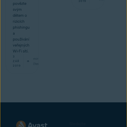
2019
povězte
svým
dětem o
rizicích
phishingu
a
používání
veřejných
Wi-Fi sítí.
3
min
ZÁŘ
čtení
2019
Sledujte