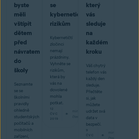
byste
se
který
měli
kybernetickým
vás
vštípit
rizikům
sleduje
dětem
na
Kybernetičtí
před
každém
zločinci
návratem
kroku
nemají
prázdniny.
do
Vyhněte se
Váš chytrý
školy
rizikům,
telefon vás
která by
každý den
vás na
Seznamte
sleduje.
dovolené
se se
Přečtěte
mohla
školními
si, jak
potkat.
pravidly
můžete
12
ohledně
min
udržet svá
ČVC
studentských
čtení
data v
2019
počítačů a
bezpečí.
mobilních
9
min
ČVC
zařízení,
čtení