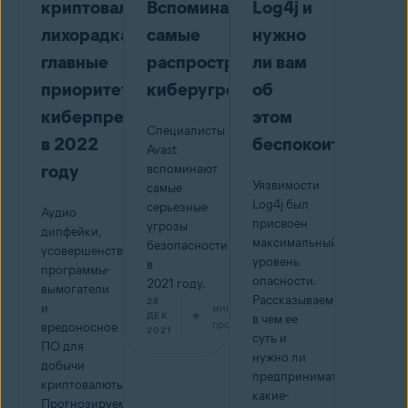
криптовалютная
Вспоминаем
Log4j и
лихорадка:
самые
нужно
главные
распространенные
ли вам
приоритеты
киберугрозы
об
киберпреступников
этом
Специалисты
в 2022
беспокоиться
Avast
году
вспоминают
Уязвимости
самые
Log4j был
серьезные
Аудио
присвоен
угрозы
дипфейки,
максимальный
безопасности
усовершенствованные
уровень
в
программы-
опасности.
2021 году.
вымогатели
Рассказываем,
28
и
мин на
ДЕК
в чем ее
прочтение
вредоносное
2021
суть и
ПО для
нужно ли
добычи
предпринимать
криптовалюты.
какие-
Прогнозируем,