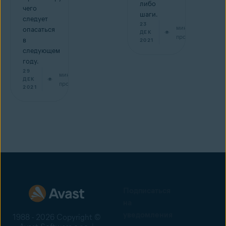
либо
чего
шаги.
следует
23
мин на
опасаться
ДЕК
прочтение
в
2021
следующем
году.
29
мин на
ДЕК
прочтение
2021
Подписаться
на
уведомления
1988 - 2026 Copyright ©