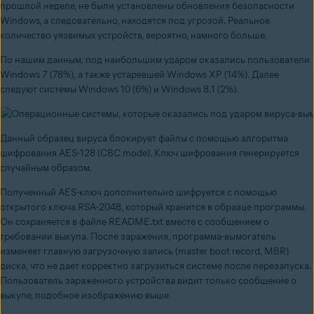
прошлой неделе, не были установлены обновления безопасности
Windows, а следовательно, находятся под угрозой. Реальное
количество уязвимых устройств, вероятно, намного больше.
По нашим данным, под наибольшим ударом оказались пользователи
Windows 7 (78%), а также устаревшей Windows XP (14%). Далее
следуют системы Windows 10 (6%) и Windows 8.1 (2%).
Данный образец вируса блокирует файлы с помощью алгоритма
шифрования
AES-128
(CBC mode). Ключ шифрования генерируется
случайным образом.
Полученный AES-ключ дополнительно шифруется с помощью
открытого ключа
RSA-2048, который хранится в образце программы.
Он сохраняется в файле README.txt вместе с сообщением о
требовании выкупа. После заражения, программа-вымогатель
изменяет главную загрузочную запись (master boot record, MBR)
диска, что не дает корректно загрузиться системе после перезапуска.
Пользователь зараженного устройства видит только сообщение о
выкупе, подобное изображению выше.