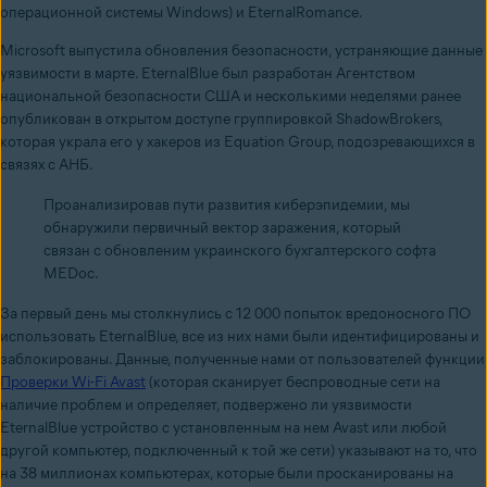
операционной системы Windows) и EternalRomance.
Microsoft выпустила обновления безопасности, устраняющие данные
уязвимости в марте.
EternalBlue был разработан Агентством
национальной безопасности США и несколькими неделями ранее
опубликован в открытом доступе группировкой ShadowBrokers,
которая украла его у хакеров из Equation Group, подозревающихся в
связях с АНБ.
Проанализировав пути развития киберэпидемии, мы
обнаружили первичный вектор заражения, который
связан с обновленим украинского бухгалтерского софта
MEDoc.
За первый день мы столкнулись с 12 000 попыток вредоносного ПО
использовать EternalBlue, все из них нами были идентифицированы и
заблокированы. Данные, полученные нами от пользователей функции
Проверки Wi-Fi Avast
(которая сканирует беспроводные сети на
наличие проблем и определяет, подвержено ли уязвимости
EternalBlue устройство с установленным на нем Avast или любой
другой компьютер, подключенный к той же сети) указывают на то, что
на 38 миллионах компьютерах, которые были просканированы на