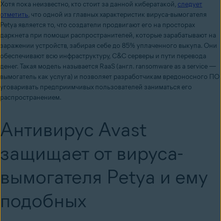
Хотя пока неизвестно, кто стоит за данной кибератакой,
следует
отметить
, что одной из главных характеристик вируса-вымогателя
Petya является то, что создатели продвигают его на просторах
даркнета при помощи распространителей, которые зарабатывают на
заражении устройств, забирая себе до 85% уплаченного выкупа. Они
обеспечивают всю инфраструктуру, C&C серверы и пути перевода
денег. Такая модель называется RaaS (англ. ransomware as a service —
вымогатель как услуга) и позволяет разработчикам вредоносного ПО
уговаривать предприимчивых пользователей заниматься его
распространением.
Антивирус Avast
защищает от вируса-
вымогателя Petya и ему
подобных