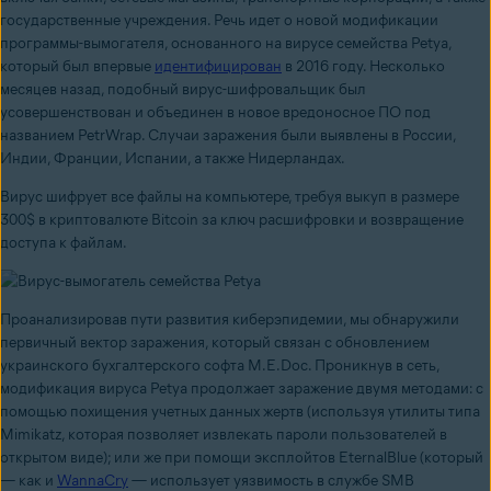
государственные учреждения. Речь идет о новой модификации
программы-вымогателя, основанного на вирусе семейства Petya,
который был впервые
идентифицирован
в 2016 году. Несколько
месяцев назад, подобный вирус-шифровальщик был
усовершенствован и объединен в новое вредоносное ПО под
названием PetrWrap. Случаи заражения были выявлены в России,
Индии, Франции, Испании, а также Нидерландах.
Вирус шифрует все файлы на компьютере, требуя выкуп в размере
300$ в криптовалюте
Bitcoin за ключ расшифровки и возвращение
доступа к файлам.
Проанализировав пути развития киберэпидемии, мы обнаружили
первичный вектор заражения, который связан с обновлением
украинского бухгалтерского софта M.E.Doc. Проникнув в сеть,
модификация вируса Petya продолжает заражение двумя методами: с
помощью похищения учетных данных жертв (используя утилиты типа
Mimikatz, которая позволяет извлекать пароли пользователей в
открытом виде); или же
при помощи эксплойтов EternalBlue (который
—
как и
WannaCry
—
использует уязвимость
в службе SMB