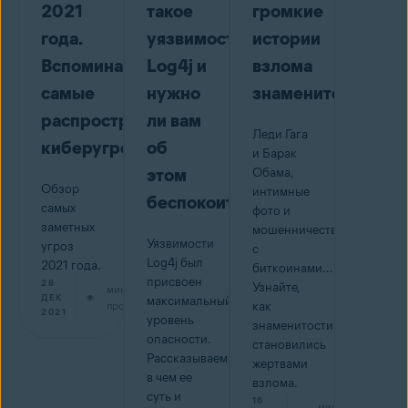
2021
такое
громкие
года.
уязвимость
истории
Вспоминаем
Log4j и
взлома
самые
нужно
знаменитостей
распространенные
ли вам
Леди Гага
киберугрозы
об
и Барак
этом
Обама,
Обзор
интимные
беспокоиться
самых
фото и
заметных
мошенничество
Уязвимости
угроз
с
Log4j был
2021 года.
биткоинами...
присвоен
28
Узнайте,
мин на
ДЕК
максимальный
прочтение
как
2021
уровень
знаменитости
опасности.
становились
Рассказываем,
жертвами
в чем ее
взлома.
суть и
16
мин на