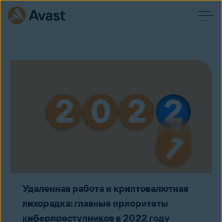
Удаленная работа и криптовалютная
лихорадка: главные приоритеты
киберпреступников в 2022 году