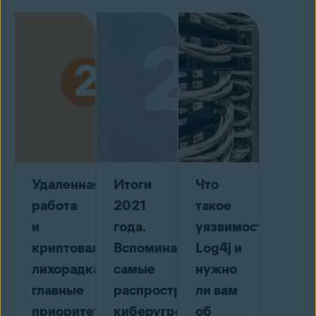
Удаленная
Итоги
Что
работа
2021
такое
и
года.
уязвимость
криптовалютная
Вспоминаем
Log4j и
лихорадка:
самые
нужно
главные
распространенные
ли вам
приоритеты
киберугрозы
об