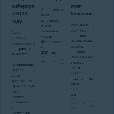
киберпреступников
этом
Специалисты
в 2022
беспокоиться
Avast
году
вспоминают
Уязвимости
самые
Log4j был
серьезные
Аудио
присвоен
угрозы
дипфейки,
максимальный
безопасности
усовершенствованные
уровень
в
программы-
опасности.
2021 году.
вымогатели
Рассказываем,
28
и
мин на
ДЕК
в чем ее
прочтение
вредоносное
2021
суть и
ПО для
нужно ли
добычи
предпринимать
криптовалюты.
какие-
Прогнозируем,
либо
чего
шаги.
следует
23
мин на
опасаться
ДЕК
прочтение
в
2021
следующем