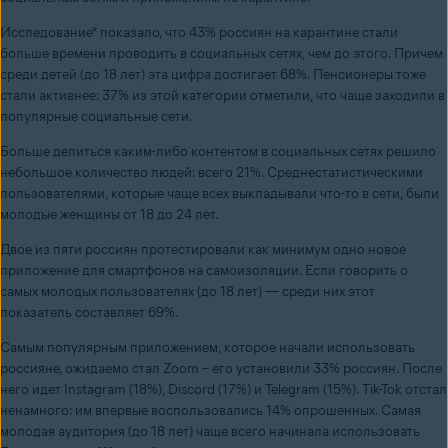
Исследование* показало, что 43% россиян на карантине стали
больше времени проводить в социальных сетях, чем до этого. Причем
среди детей (до 18 лет) эта цифра достигает 68%. Пенсионеры тоже
стали активнее: 37% из этой категории отметили, что чаще заходили в
популярные социальные сети.
Больше делиться каким-либо контентом в социальных сетях решило
небольшое количество людей: всего 21%. Среднестатистическими
пользователями, которые чаще всех выкладывали что-то в сети, были
молодые женщины от 18 до 24 лет.
Двое из пяти россиян протестировали как минимум одно новое
приложение для смартфонов на самоизоляции. Если говорить о
самых молодых пользователях (до 18 лет) — среди них этот
показатель составляет 69%.
Самым популярным приложением, которое начали использовать
россияне, ожидаемо стал Zoom – его установили 33% россиян. После
него идет Instagram (18%), Discord (17%) и Telegram (15%). Tik-Tok отстал
ненамного: им впервые воспользовались 14% опрошенных. Самая
молодая аудитория (до 18 лет) чаще всего начинала использовать