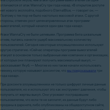
Мы спросили Якуба, чем атаки программ-вымогателей сегодня
отличаются от атак WannaCry три года назад. «В открытом доступе
нет нового эксплойта, подобного EternalBlue, — говорит он. —
Поэтому с тех пор не было настолько массовой атаки. С другой
стороны, отмечен рост целенаправленных атак программ-
вымогателей, который начался один-два года назад».
Атаки WannaCry не были целевыми. Программа била шквальным
огнем, пытаясь нанести ущерб максимальному количеству
пользователей. Сегодня некоторые злоумышленники используют
другую стратегию. «Сейчас операторы программ-вымогателей
атакуют в основном только выбранные ими компании и организации,
от которых они планируют получить максимальный выкуп, —
рассказывает Якуб. — Многие из них также начали использовать
технику, которую называют доксингом, что
мы предсказывали
три
года назад».
При доксинге злоумышленники не только шифруют личные данные
пользователя, но и используют это как инструмент давления, чтобы
получить от жертвы выкуп. Они угрожают пострадавшим
пользователям, что если те не заплатят, их данные будут либо
проданы в даркнете, либо опубликованы на общедоступном сайте,