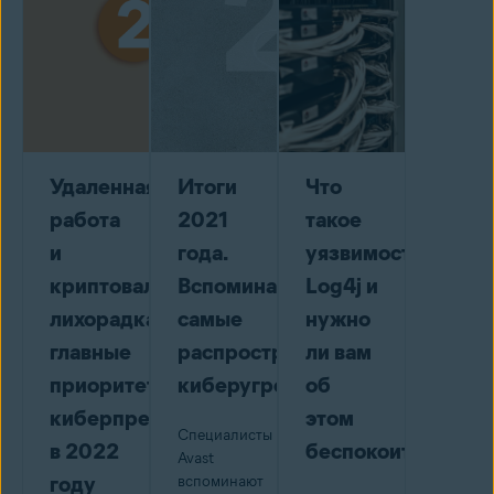
Удаленная
Итоги
Что
работа
2021
такое
и
года.
уязвимость
криптовалютная
Вспоминаем
Log4j и
лихорадка:
самые
нужно
главные
распространенные
ли вам
приоритеты
киберугрозы
об
киберпреступников
этом
Специалисты
в 2022
беспокоиться
Avast
году
вспоминают