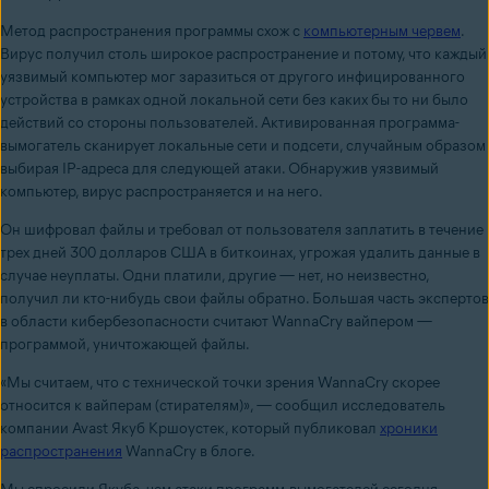
Метод распространения программы схож с
компьютерным червем
.
Вирус получил столь широкое распространение и потому, что каждый
уязвимый компьютер мог заразиться от другого инфицированного
устройства в рамках одной локальной сети без каких бы то ни было
действий со стороны пользователей. Активированная программа-
вымогатель сканирует локальные сети и подсети, случайным образом
выбирая IP-адреса для следующей атаки. Обнаружив уязвимый
компьютер, вирус распространяется и на него.
Он шифровал файлы и требовал от пользователя заплатить в течение
трех дней 300 долларов США в биткоинах, угрожая удалить данные в
случае неуплаты. Одни платили, другие — нет, но неизвестно,
получил ли кто-нибудь свои файлы обратно. Большая часть экспертов
в области кибербезопасности считают WannaCry вайпером —
программой, уничтожающей файлы.
«Мы считаем, что с технической точки зрения WannaCry скорее
относится к вайперам (стирателям)», — сообщил исследователь
компании Avast Якуб Кршоустек, который публиковал
хроники
распространения
WannaCry в блоге.