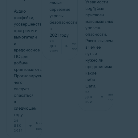
Уязвимости
самые
Log4j был
серьезные
Аудио
присвоен
угрозы
дипфейки,
максимальный
безопасности
усовершенствованные
уровень
в
программы-
опасности.
2021 году.
вымогатели
Рассказываем,
28
и
мин на
ДЕК
в чем ее
прочтение
вредоносное
2021
суть и
ПО для
нужно ли
добычи
предпринимать
криптовалюты.
какие-
Прогнозируем,
либо
чего
шаги.
следует
23
мин на
опасаться
ДЕК
прочтение
в
2021
следующем
году.
29
мин на
ДЕК
прочтение
2021