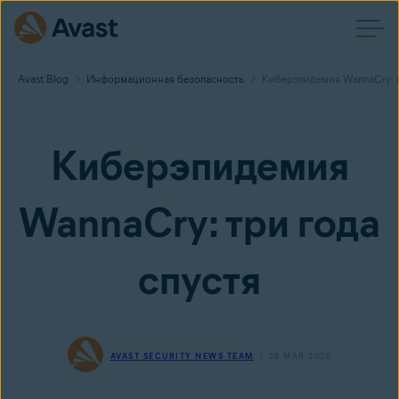
Avast Blog
Информационная безопасность
Киберэпидемия WannaCry: т
Киберэпидемия
WannaCry: три года
спустя
AVAST SECURITY NEWS TEAM
28 МАЯ 2020