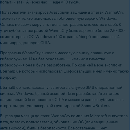
попытки атак. А через час — еще у 10 тысяч.
Пользователи антивируса Avast были защищены от атак WannaCry,
также как и те, кто использовал обновленную версию Windows.
Однако по всему миру в тот день пострадало множество людей. К
утру субботы программой WannaCry было заражено более 230 000
компьютеров с ОС Windows в 150 странах. Ущерб оценивался в 4
миллиарда долларов США.
Программа WannaCry вызвала массовую панику, сравнимую с
кибероружием. И не без оснований — именно в качестве
кибероружия она и была разработана. По крайней мере, эксплойт
EternalBlue, который использовал шифровальщик имел именно такую
природу.
EternalBlue использовал уязвимость в службе SMB операционной
системы Windows. Данный эксплойт был разработан Агентством
национальной безопасности США и месяцем ранее опубликован в
открытом доступе хакерской группировкой ShadowBrokers.
Еще за два месяца до атаки WannaCry компания Microsoft выпустила
патч, поэтому пользователи, обновившие ОС (или защищенные
антивирусом), были в безопасности. Все остальные — нет.