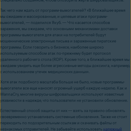
специально созданном, чтобы опозорить жертв шифровальщиков.
Так чего нам ждать от программ-вымогателей? «В ближайшее время
мы ожидаем и массированные, и целевые атаки программ-
вымогателей, — поделился Якуб. — Что касается способов
заражения, мы ожидаем, что основными механизмами доставки
программы-вымогателя для атаки на потребителей будут
мошеннические электронные письма и зараженные пиратские
программы. Если говорить о бизнесе, наиболее широко
используемым способом атак по-прежнему будет протокол
удаленного рабочего стола (RDP). Кроме того, в ближайшее время мы
ожидаем увидеть еще более агрессивные методы доксинга, например,
с использованием утечек медицинских данных».
Хотя атак подобного масштаба больше не было, новые программы-
вымогатели все еще наносят огромный ущерб каждую неделю. Как и
WannaCry, многие вирусы-шифровальщики используют известные
уязвимости в надежде, что пользователи не установили обновление.
Естественный способ защиты от них — взять за правило обновлять
своевременно устанавливать системные обновления. Также не стоит
переходить по подозрительным ссылкам и скачивать файлы от
незнакомых отправителей. Не забывайте использовать
надежный