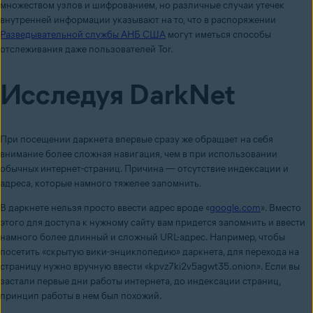
множеством узлов и шифрованием, но различные случаи утечек
внутренней информации указывают на то, что в распоряжении
Разведывательной службы АНБ США
могут иметься способы
отслеживания даже пользователей Tor.
Исследуя DarkNet
При посещении даpкнета впервые сразу же обращает на себя
внимание более сложная навигация, чем в при использовании
обычных интернет-страниц. Причина — отсутствие индексации и
адреса, которые намного тяжелее запомнить.
В даpкнете нельзя просто ввести адрес вроде «
google.com
». Вместо
этого для доступа к нужному сайту вам придется запомнить и ввести
намного более длинный и сложный URL-адрес. Например, чтобы
посетить «скрытую вики-энциклопедию» даркнета, для перехода на
страницу нужно вручную ввести «kpvz7ki2v5agwt35.onion». Если вы
застали первые дни работы интернета, до индексации страниц,
принцип работы в нем был похожий.