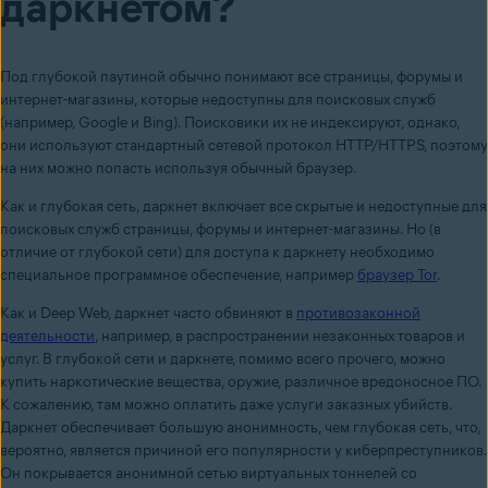
даркнетом?
Под глубокой паутиной обычно понимают все страницы, форумы и
интернет-магазины, которые недоступны для поисковых служб
(например, Google и Bing). Поисковики их не индексируют, однако,
они используют стандартный сетевой протокол HTTP/HTTPS, поэтому
на них можно попасть используя обычный браузер.
Как и глубокая сеть, даpкнет включает все скрытые и недоступные для
поисковых служб страницы, форумы и интернет-магазины. Но (в
отличие от глубокой сети) для доступа к дapкнету необходимо
специальное программное обеспечение, например
браузер Tor
.
Как и Deep Web, дaркнет часто обвиняют в
противозаконной
деятельности
, например, в распространении незаконных товаров и
услуг. В глубокой сети и даpкнете, помимо всего прочего, можно
купить наркотические вещества, оружие, различное вредоносное ПО.
К сожалению, там можно оплатить даже услуги заказных убийств.
Даpкнет обеспечивает большую анонимность, чем глубокая сеть, что,
вероятно, является причиной его популярности у киберпреступников.
Он покрывается анонимной сетью виртуальных тоннелей со