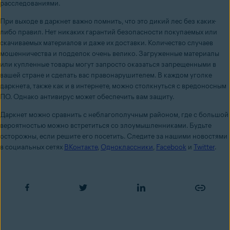
расследованиями.
При выходе в даpкнет важно помнить, что это дикий лес без каких-
либо правил. Нет никаких гарантий безопасности покупаемых или
скачиваемых материалов и даже их доставки. Количество случаев
мошенничества и подделок очень велико. Загруженные материалы
или купленные товары могут запросто оказаться запрещенными в
вашей стране и сделать вас правонарушителем. В каждом уголке
даркнета, также как и в интернете, можно столкнуться с вредоносным
ПО. Однако антивирус может обеспечить вам защиту.
Даpкнет можно сравнить с неблагополучным районом, где с большой
вероятностью можно встретиться со злоумышленниками. Будьте
осторожны, если решите его посетить.
Следите за нашими новостями
в социальных сетях
ВКонтакте
,
Одноклассники
,
Facebook
и
Twitter
.