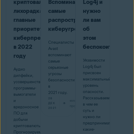
криптовалютная
Вспоминаем
Log4j и
лихорадка:
самые
нужно
главные
распространенные
ли вам
приоритеты
киберугрозы
об
киберпреступников
этом
Специалисты
в 2022
беспокоиться
Avast
году
вспоминают
Уязвимости
самые
Log4j был
серьезные
Аудио
присвоен
угрозы
дипфейки,
максимальный
безопасности
усовершенствованные
уровень
в
программы-
опасности.
2021 году.
вымогатели
Рассказываем,
28
и
мин на
ДЕК
в чем ее
прочтение
вредоносное
2021
суть и
ПО для
нужно ли
добычи
предпринимать
криптовалюты.
какие-
Прогнозируем,