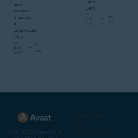
либо
чего
шаги.
следует
23
мин на
опасаться
ДЕК
прочтение
в
2021
следующем
году.
29
мин на
ДЕК
прочтение
2021
Подписаться
на
уведомления
1988 - 2026 Copyright ©
Avast Software s.r.o. |