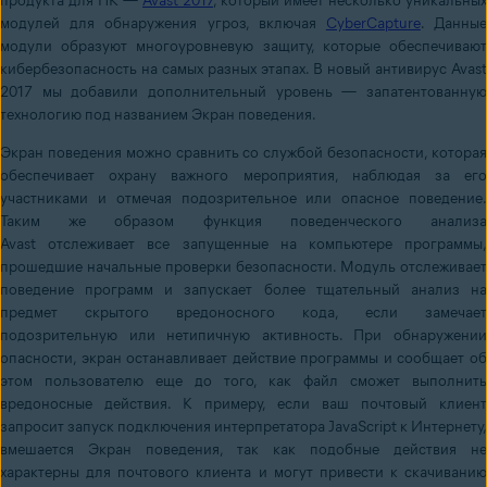
продукта для ПК —
Avast 2017
, который имеет несколько уникальных
модулей для обнаружения угроз, включая
CyberCapture
. Данны
модули образуют многоуровневую защиту, которые обеспечивают
кибербезопасность на самых разных этапах. В новый антивирус Avast
2017 мы добавили дополнительный уровень — запатентованную
технологию под названием Экран поведения.
Экран поведения можно сравнить со службой безопасности, которая
обеспечивает охрану важного мероприятия, наблюдая за его
участниками и отмечая подозрительное или опасное поведение.
Таким же образом функция поведенческого анализа
Avast отслеживает все запущенные на компьютере программы,
прошедшие начальные проверки безопасности. Модуль отслеживает
поведение программ и запускает более тщательный анализ на
предмет скрытого вредоносного кода, если замечает
подозрительную или нетипичную активность. При обнаружении
опасности, экран останавливает действие программы и сообщает об
этом пользователю еще до того, как файл сможет выполнить
вредоносные действия. К примеру, если ваш почтовый клиент
запросит запуск подключения интерпретатора JavaScript к Интернету,
вмешается Экран поведения, так как подобные действия не
характерны для почтового клиента и могут привести к скачиванию