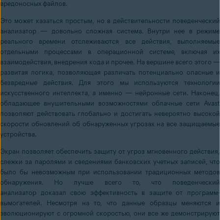
вредоносных файлов.
Это может казаться простым, но в действительности поведенческий
анализатор — довольно сложная система. Внутри нее в режиме
реального времени отслеживаются все действия, выполняемые
отдельными процессами в операционной системе, включая их
взаимодействия, внедрения кода и прочее. На вершине всего этого —
развитая логика, позволяющая различать потенциально опасные и
безвредные действия. Для этого мы используются технологии
искусственного интеллекта, а именно — нейронные сети. Наконец,
обладающее внушительными возможностями облачные сети Avast
позволяют действовать глобально и достигать невероятно высокой
скорости обновлений об обнаруженных угрозах на все защищаемые
устройства.
Экран позволяет обеспечить защиту от угроз мгновенного действия,
слежки за паролями и сведениями банковских учетных записей, что
было бы невозможным при использовании традиционных методов
обнаружения. Но лучше всего то, что поведенческий
анализатор доказал свою эффективность в защите от программ-
вымогателей. Несмотря на то, что данные образцы меняются и
эволюционируют с огромной скоростью, они все же демонстрируют