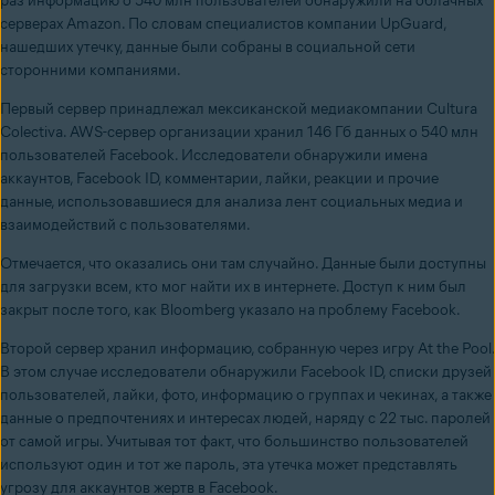
раз информацию о 540 млн пользователей обнаружили на облачных
серверах Amazon. По словам специалистов компании UpGuard,
нашедших утечку, данные были собраны в социальной сети
сторонними компаниями.
Первый сервер принадлежал мексиканской медиакомпании Cultura
Colectiva. AWS-сервер организации хранил 146 Гб данных о 540 млн
пользователей Facebook. Исследователи обнаружили имена
аккаунтов, Facebook ID, комментарии, лайки, реакции и прочие
данные, использовавшиеся для анализа лент социальных медиа и
взаимодействий с пользователями.
Отмечается, что оказались они там случайно. Данные были доступны
для загрузки всем, кто мог найти их в интернете. Доступ к ним был
закрыт после того, как Bloomberg указало на проблему Facebook.
Второй сервер хранил информацию, собранную через игру At the Pool.
В этом случае исследователи обнаружили Facebook ID, списки друзей
пользователей, лайки, фото, информацию о группах и чекинах, а также
данные о предпочтениях и интересах людей, наряду с 22 тыс. паролей
от самой игры. Учитывая тот факт, что большинство пользователей
используют один и тот же пароль, эта утечка может представлять
угрозу для аккаунтов жертв в Facebook.