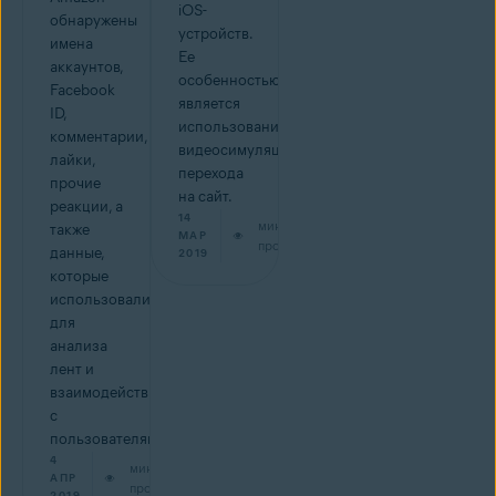
iOS-
обнаружены
устройств.
имена
Ее
аккаунтов,
особенностью
Facebook
является
ID,
использование
комментарии,
видеосимуляции
лайки,
перехода
прочие
на сайт.
реакции, а
14
мин на
также
МАР
прочтение
данные,
2019
которые
использовались
для
анализа
лент и
взаимодействий
с
пользователями.
4
мин на
АПР
прочтение
2019