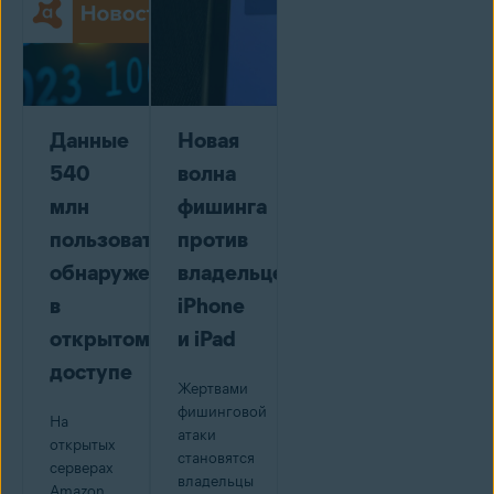
Данные
Новая
540
волна
млн
фишинга
пользователей
против
обнаружены
владельцев
в
iPhone
открытом
и iPad
доступе
Жертвами
фишинговой
На
атаки
открытых
становятся
серверах
владельцы
Amazon