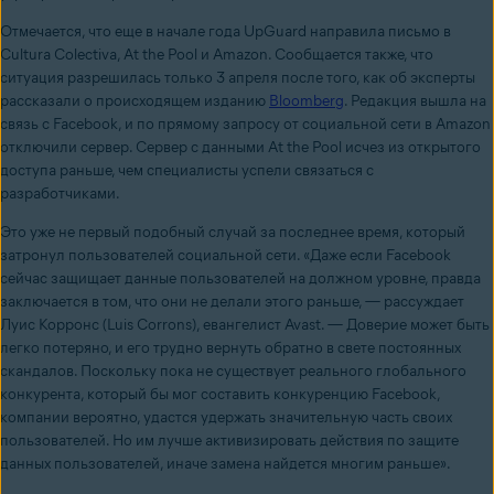
Отмечается, что еще в начале года UpGuard направила письмо в
Cultura Colectiva, At the Pool и Amazon. Сообщается также, что
ситуация разрешилась только 3 апреля после того, как об эксперты
рассказали о происходящем изданию
Bloomberg
. Редакция вышла на
связь с Facebook, и по прямому запросу от социальной сети в Amazon
отключили сервер. Сервер с данными At the Pool исчез из открытого
доступа раньше, чем специалисты успели связаться с
разработчиками.
Это уже не первый подобный случай за последнее время, который
затронул пользователей социальной сети. «Даже если Facebook
сейчас защищает данные пользователей на должном уровне, правда
заключается в том, что они не делали этого раньше, — рассуждает
Луис Корронс (Luis Corrons), евангелист Avast. — Доверие может быть
легко потеряно, и его трудно вернуть обратно в свете постоянных
скандалов. Поскольку пока не существует реального глобального
конкурента, который бы мог составить конкуренцию Facebook,
компании вероятно, удастся удержать значительную часть своих
пользователей. Но им лучше активизировать действия по защите
данных пользователей, иначе замена найдется многим раньше».