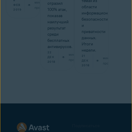
8
темах из
мин на
отразил
ФЕВ
области
прочтение
100% атак,
2019
информационной
показав
безопасности
наилучший
и
результат
приватности
среди
данных.
бесплатных
Итоги
антивирусов.
недели.
22
мин на
21
ДЕК
мин на
прочтение
ДЕК
2018
прочтение
2018
Подписаться