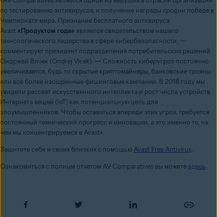
«AV-Comparatives является одной из ведущих в отрасли организаций
по тестированию антивирусов, и получение награды сродни победе в
Чемпионате мира. Признание бесплатного антивируса
Avast
«Продуктом года»
является свидетельством нашего
технологического лидерства в сфере кибербезопасности, —
комментирует президент подразделения потребительских решений
Ондржей Влчек (Ondrej Vlcek). — Сложность киберугроз постоянно
увеличивается, будь то скрытые криптомайнеры, банковские трояны
или все более изощренные фишинговые кампании. В 2018 году мы
увидели рассвет искусственного интеллекта и рост числа устройств
Интернета вещей (IoT) как потенциальную цель для
злоумышленников. Чтобы оставаться впереди этих угроз, требуется
постоянный технический прогресс и инновации, а это именно то, на
чем мы концентрируемся в Avast».
Защитите себя и своих близких с помощью
Avast Free Antivirus
.
Ознакомиться с полным отчетом AV-Comparatives вы можете
здесь
.