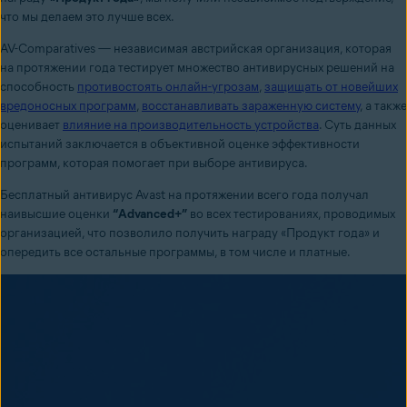
что мы делаем это лучше всех.
AV-Comparatives — независимая австрийская организация, которая
на протяжении года тестирует множество антивирусных решений на
способность
противостоять онлайн-угрозам
,
защищать от новейших
вредоносных программ
,
восстанавливать зараженную систему
, а также
оценивает
влияние на производительность устройства
. Суть данных
испытаний заключается в объективной оценке эффективности
программ, которая помогает при выборе антивируса.
Бесплатный антивирус Avast на протяжении всего года получал
наивысшие оценки
“Advanced+”
во всех тестированиях, проводимых
организацией, что позволило получить награду «Продукт года» и
опередить все остальные программы, в том числе и платные.