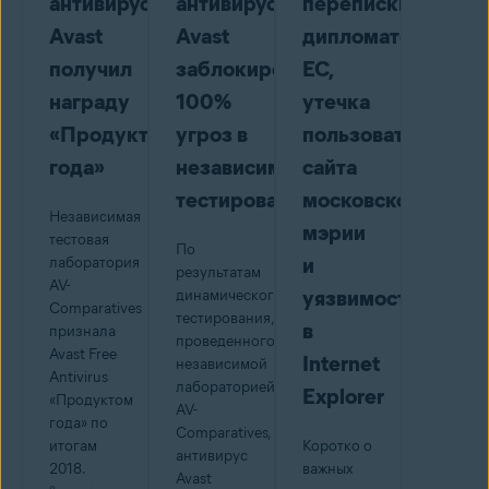
антивирус
антивирус
переписки
Avast
Avast
дипломатов
получил
заблокировал
ЕС,
награду
100%
утечка
«Продукт
угроз в
пользователей
года»
независимом
сайта
тестировании
московской
Независимая
мэрии
тестовая
По
и
лаборатория
результатам
AV-
уязвимость
динамического
Comparatives
тестирования,
в
признала
проведенного
Avast Free
Internet
независимой
Antivirus
лабораторией
Explorer
«Продуктом
AV-
года» по
Comparatives,
итогам
Коротко о
антивирус
2018.
важных
Avast