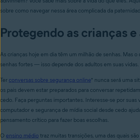
adivinhem? Você sabe mais sobre a vida do que eles. Aqui
sobre como navegar nessa área complicada da paternida
Protegendo as crianças e
As crianças hoje em dia têm um milhão de senhas. Mas o q
senhas fortes — isso depende dos adultos em suas vidas.
Ter
conversas sobre segurança online
* nunca será uma si
os pais devem estar preparados para conversar repetida
cedo. Faça perguntas importantes. Interesse-se por suas v
computador e segurança de mídia social desde cedo ajuda 
pensamento crítico para fazer boas escolhas.
O
ensino médio
traz muitas transições, uma das quais são