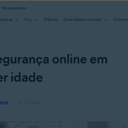
Para parceiros
mprensa
Blog
Prêmios
Diversidade e inclusão
Entre e
gurança online em
r idade
OWAN
25 OUT 2022