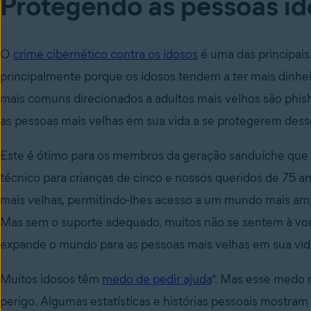
Protegendo as pessoas id
O
crime cibernético contra os idosos
é uma das principais
principalmente porque os idosos tendem a ter mais dinheir
mais comuns direcionados a adultos mais velhos são phish
as pessoas mais velhas em sua vida a se protegerem desse
Este é ótimo para os membros da geração sanduíche que 
técnico para crianças de cinco e nossos queridos de 75 an
mais velhas, permitindo-lhes acesso a um mundo mais amp
Mas sem o suporte adequado, muitos não se sentem à vont
expande o mundo para as pessoas mais velhas em sua vid
Muitos idosos têm
medo de pedir ajuda
*. Mas esse medo 
perigo. Algumas estatísticas e histórias pessoais mostr