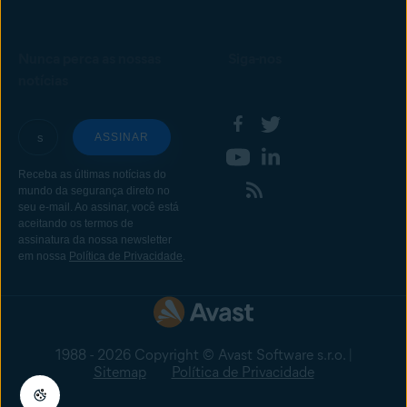
Nunca perca as nossas
Siga-nos
notícias
1988 - 2026 Copyright © Avast Software s.r.o. |
Sitemap
Política de Privacidade