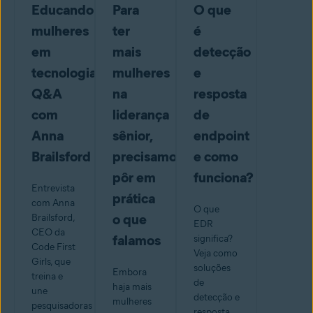
Educando
Para
O que
mulheres
ter
é
em
mais
detecção
tecnologia:
mulheres
e
Q&A
na
resposta
com
liderança
de
Anna
sênior,
endpoint
Brailsford
precisamos
e como
pôr em
funciona?
Entrevista
prática
com Anna
O que
o que
Brailsford,
EDR
CEO da
falamos
significa?
Code First
Veja como
Girls, que
soluções
Embora
treina e
de
haja mais
une
detecção e
mulheres
pesquisadoras
resposta