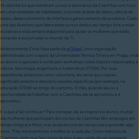
14 voluntários que ministram cursos e seminários da Czechitas com foco
em uma variedade de habilidades, incluindo análise de dados, ciência de
dados, desenvolvimento de interface e gerenciamento de produtos. Cada
uma das Avastians que lidera esses cursos dedica seu tempo livre a essas
iniciativas e está sempre disponível para ajudar as mulheres que estão
iniciando a sua jornada no mundo da TI.
Anteriormente, Elnaz fazia parte da
wITches
*, uma organização
administrada com o apoio da Universidade Técnica Tcheca em Praga, onde
os alunos organizam e conduzem workshops sobre tópicos relacionados à
ciência, tecnologia, engenharia e matemática (STEM). Por suas
experiências anteriores como voluntária, ela sente que cresceu
significativamente e descobriu paixões específicas (por exemplo, na
educação STEM) ao longo do caminho. Então, quando ela viu a
oportunidade de trabalhar com a Czechitas, ela se aproximou e a
aproveitou.
E o que a faz continuar? Para começar, ela se inspira nos alunos: muitas
das mulheres que participam dos cursos da Czechitas têm empregos em
tempo integral e filhos, mas ainda encontram tempo para aprender algo
novo. “Eles me incentivam a melhorar a cada dia. Como mentora da
Czechitas, sinto que faço parte de algo maior, parte de um ambiente