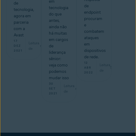
em
de
de
tecnologia
tecnologia,
endpoint
do que
agora em
procuram
antes,
parceria
e
ainda não
com a
combatem
há muitas
Avast
ataques
em cargos
17
Leitura
em
min
de
DEZ
de
dispositivos
2021
liderança
de rede.
sênior:
12
veja como
Leitura
5
min
ABR
de
podemos
2022
mudar isso
30
Leitura
min
SET
de
2021