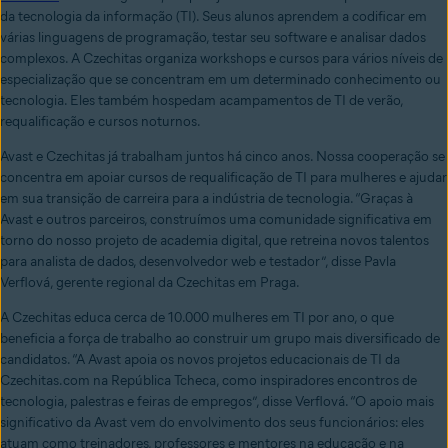
da tecnologia da informação (TI). Seus alunos aprendem a codificar em
várias linguagens de programação, testar seu software e analisar dados
complexos. A Czechitas organiza workshops e cursos para vários níveis de
especialização que se concentram em um determinado conhecimento ou
tecnologia. Eles também hospedam acampamentos de TI de verão,
requalificação e cursos noturnos.
Avast e Czechitas já trabalham juntos há cinco anos. Nossa cooperação se
concentra em apoiar cursos de requalificação de TI para mulheres e ajudar
em sua transição de carreira para a indústria de tecnologia. “Graças à
Avast e outros parceiros, construímos uma comunidade significativa em
torno do nosso projeto de academia digital, que retreina novos talentos
para analista de dados, desenvolvedor web e testador”, disse Pavla
Verflová, gerente regional da Czechitas em Praga.
A Czechitas educa cerca de 10.000 mulheres em TI por ano, o que
beneficia a força de trabalho ao construir um grupo mais diversificado de
candidatos. “A Avast apoia os novos projetos educacionais de TI da
Czechitas.com na República Tcheca, como inspiradores encontros de
tecnologia, palestras e feiras de empregos”, disse Verflová. “O apoio mais
significativo da Avast vem do envolvimento dos seus funcionários: eles
atuam como treinadores, professores e mentores na educação e na