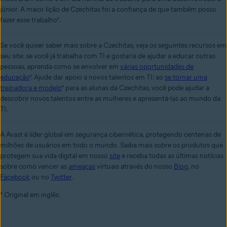
júnior. A maior lição de Czechitas foi a confiança de que também posso
fazer esse trabalho”.
Se você quiser saber mais sobre a Czechitas, veja os seguintes recursos em
seu site: se você já trabalha com TI e gostaria de ajudar a educar outras
pessoas, aprenda como se envolver em
várias oportunidades de
educação
*. Ajude dar apoio a novos talentos em TI: ao
se tornar uma
treinadora e modelo
* para as alunas da Czechitas, você pode ajudar a
descobrir novos talentos entre as mulheres e apresentá-las ao mundo da
TI.
A Avast é líder global em segurança cibernética, protegendo centenas de
milhões de usuários em todo o mundo. Saiba mais sobre os produtos que
protegem sua vida digital em nosso
site
e receba todas as últimas notícias
sobre como vencer as
ameaças
virtuais através do nosso
Blog
, no
Facebook
ou no
Twitter
.
* Original em inglês.