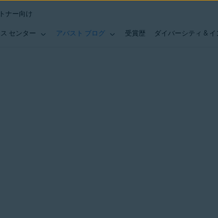
トナー向け
ス センター
アバスト ブログ
受賞歴
ダイバーシティ & 